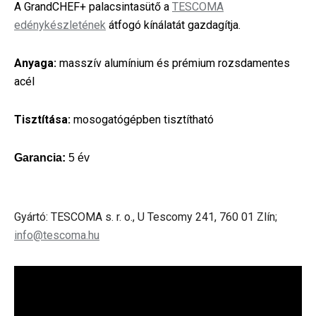
A GrandCHEF+ palacsintasütő a
TESCOMA
edénykészletének
átfogó kínálatát gazdagítja.
Anyaga:
masszív alumínium és prémium rozsdamentes
acél
Tisztítása:
mosogatógépben tisztítható
Garancia:
5 év
Gyártó: TESCOMA s. r. o., U Tescomy 241, 760 01 Zlín;
info@tescoma.hu