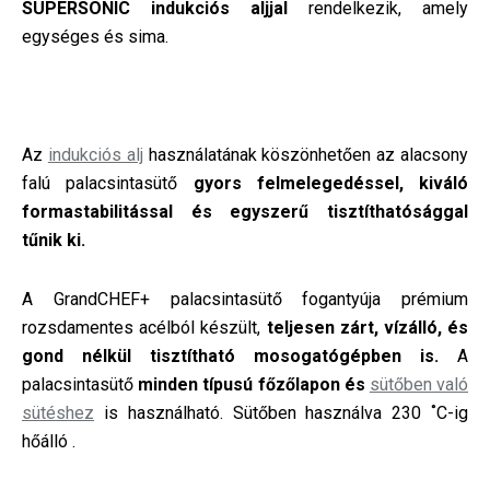
SUPERSONIC indukciós aljjal
rendelkezik, amely
egységes és sima.
Az
indukciós alj
használatának köszönhetően az alacsony
falú palacsintasütő
gyors felmelegedéssel, kiváló
formastabilitással és egyszerű tisztíthatósággal
tűnik ki.
A GrandCHEF+ palacsintasütő fogantyúja prémium
rozsdamentes acélból készült,
teljesen zárt, vízálló, és
gond nélkül tisztítható mosogatógépben is.
A
palacsintasütő
minden típusú főzőlapon és
sütőben való
sütéshez
is használható. Sütőben használva 230 ˚C-ig
hőálló .