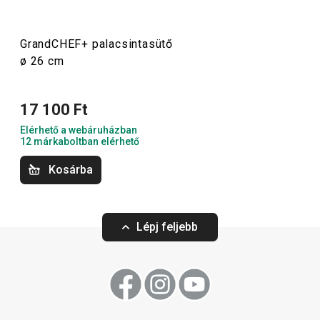
élvezetesebbé a konyhai munkát – szereld fel otthonodat
modern
főző-, sütő
- és konyhai előkészítő
eszközökkel
!
GrandCHEF+ palacsintasütő
ø 26 cm
Főzés
17 100 Ft
Elérhető a webáruházban
12 márkaboltban elérhető
Kosárba
Lépj feljebb
Ingyen szállítás
GrandCHEF+ tükörtojássütő
GrandCHEF+ mél