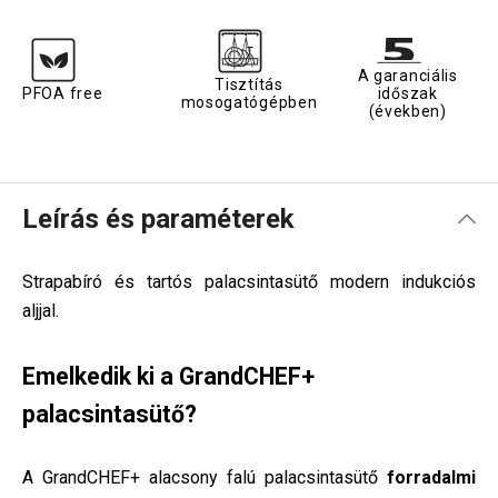
A garanciális
Tisztítás
PFOA free
időszak
mosogatógépben
(években)
Leírás és paraméterek
Strapabíró és tartós palacsintasütő modern indukciós
aljjal.
Emelkedik ki a GrandCHEF+
palacsintasütő
?
A GrandCHEF+ alacsony falú palacsintasütő
forradalmi