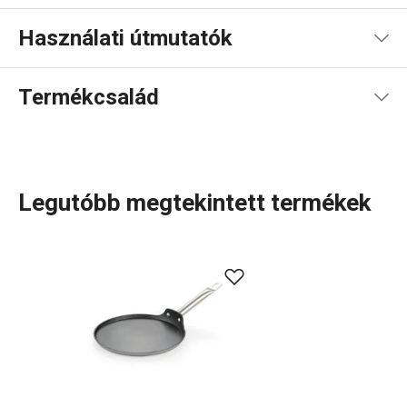
Használati útmutatók
Használati útmutató és biztonsági információk
Termékcsalád
Legutóbb megtekintett termékek
A közkedvelt
GrandCHEF
termékcsaládot kibővítettük a
hozzá kapcsolódó GrandCHEF+ vonallal. Ez a modern
edénycsalád extra előnyt kínál: a forradalmi SUPERSONIC
indukciós alj rendkívül gyors felmelegedést biztosít,
miközben megakadályozza az edények nem kívánt
deformációját. Különféle méretű lábasok, fazekak és
serpenyők közül válogathatsz. Tedd kényelmesebbé és