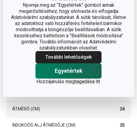
Nyomja meg az "Egyetértek" gombot annak
megerősítéséhez, hogy elolvasta és elfogadja
Adatvédelmi szabályzatunkat. A sütik tárolását, illetve
az adatokhoz való hozzáférés feltételeit bármikor
módosíthatja a böngészője beállításaiban. A sütik
kezeléséhez kattintson a "Beállítások módosítása"
gombra. További információt az Adatvédelmi
Méretek
szabályzatunkban olvashat.
További lehetőségek
A TERMÉK MAGASSÁGA (CM)
9.8
Egyetértek
A TERMÉK SZÉLESSÉGE (CM)
27
Hozzájárulás
megtagadása itt
.
A TERMÉK HOSSZA (CM)
47
ÁTMÉRŐ (CM)
26
INDUKCIÓS ALJ ÁTMÉRŐJE (CM)
25