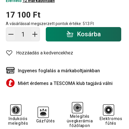
Elérhető
12 márkaboltban
17 100 Ft
A vásárlással megszerzett pontok értéke:
513 Ft
Kosárba - mennyiség
Kosárba
Hozzáadás a kedvencekhez
Ingyenes foglalás a márkaboltjainkban
Miért érdemes a TESCOMA klub tagjává válni
Melegítés
Indukciós
Elektromos
Gázfűtés
üvegkerámia
melegítés
fűtés
főzőlapon