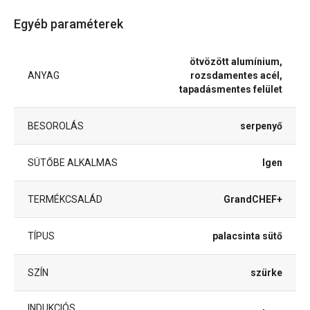
Egyéb paraméterek
ötvözött alumínium,
ANYAG
rozsdamentes acél,
tapadásmentes felület
BESOROLÁS
serpenyő
SÜTŐBE ALKALMAS
Igen
TERMÉKCSALÁD
GrandCHEF+
TÍPUS
palacsinta sütő
SZÍN
szürke
INDUKCIÓS