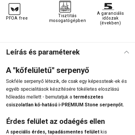
A garanciális
Tisztítás
PFOA free
időszak
mosogatógépben
(években)
Leírás és paraméterek
A "kőfelületű" serpenyő
Sokféle serpenyő létezik, de csak egy képessteak-ek és
egyéb specialitások készítésére tökéletes eloszlású
hőleadás mellett - bemutatjuk a
természetes
csiszolatlan kő-hatású i-PREMIUM Stone serpenyőt.
Érdes felület az odaégés ellen
A
speciális érdes, tapadásmentes felület
kis