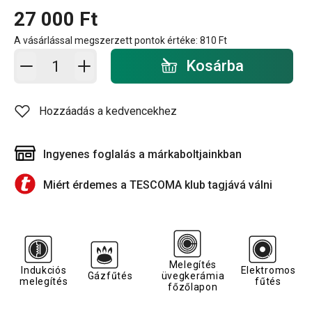
27 000 Ft
A vásárlással megszerzett pontok értéke:
810 Ft
Kosárba - mennyiség
Kosárba
Hozzáadás a kedvencekhez
Ingyenes foglalás a márkaboltjainkban
Miért érdemes a TESCOMA klub tagjává válni
Melegítés
Indukciós
Elektromos
Gázfűtés
üvegkerámia
melegítés
fűtés
főzőlapon