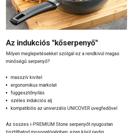
Az indukciós "kőserpenyő"
Milyen meglepetésekkel szölgál ez a rendkívül magas
minőségű serpenyő?
masszív kivitel
ergonomikus markolat
függesztőnyílás
széles indukciós alj
kompatibilis az univerzális UNICOVER üvegfedővel
Az összes i-PREMIUM Stone serpenyőt nyugostan
tisztíthatod mosogatógépben, ezen kívül pedig