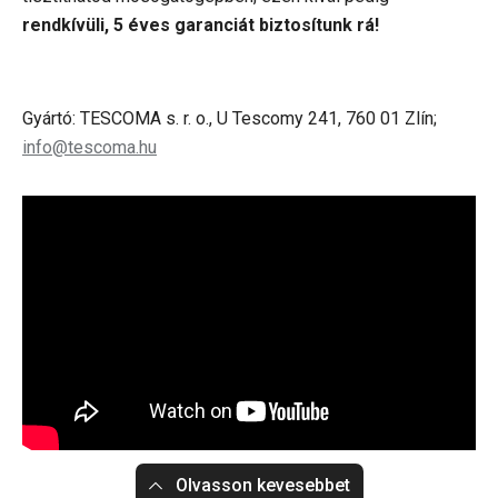
rendkívüli, 5 éves garanciát biztosítunk rá!
Gyártó: TESCOMA s. r. o., U Tescomy 241, 760 01 Zlín;
info@tescoma.hu
Olvasson kevesebbet