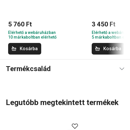
5 760 Ft
3 450 Ft
Elérhető a webáruházban
Elérhető a webáruh
10 márkaboltban elérhető
5 márkaboltban elér
Kosárba
Kosárba
Termékcsalád
Legutóbb megtekintett termékek
Az i-PREMIUM Stone
serpenyők
különleges, barázdált
felülettel rendelkeznek, amely a csiszolatlan természetes