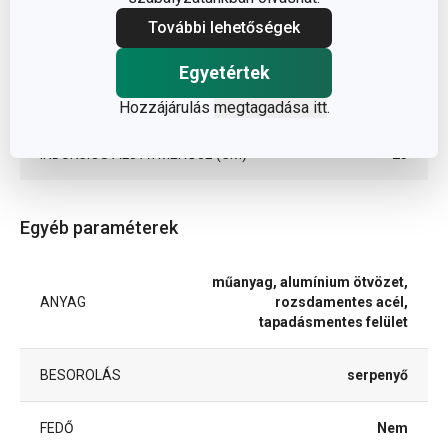
További lehetőségek
A TERMÉK HOSSZA (CM)
52
Egyetértek
ÁTMÉRŐ (CM)
32
Hozzájárulás
megtagadása itt
.
INDUKCIÓS ALJ ÁTMÉRŐJE (CM)
23
Egyéb paraméterek
műanyag, alumínium ötvözet,
ANYAG
rozsdamentes acél,
tapadásmentes felület
BESOROLÁS
serpenyő
FEDŐ
Nem