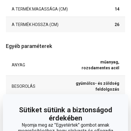
A TERMÉK MAGASSÁGA (CM)
14
A TERMÉK HOSSZA (CM)
26
Egyéb paraméterek
műanyag,
ANYAG
rozsdamentes acél
gyümölcs- és zöldség
BESOROLÁS
feldolgozás
TERMÉKCSALÁD
HANDY
Sütiket sütünk a biztonságod
érdekében
TÍPUS
szeletelő
Nyomja meg az "Egyetértek" gombot annak
megerősítéséhez, hogy elolvasta és elfogadja