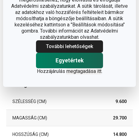
SZÍN
fehér
Adatvédelmi szabályzatunkat. A sütik tárolását, illetve
az adatokhoz való hozzáférés feltételeit bármikor
módosíthatja a böngészője beállításaiban. A sütik
TISZTÍTÁS
Igen
kezeléséhez kattintson a "Beállítások módosítása"
MOSOGATÓGÉPBEN
gombra. További információt az Adatvédelmi
szabályzatunkban olvashat.
EAN
8595028429398
További lehetőségek
A GARANCIÁLIS IDŐSZAK
Egyetértek
3
(ÉVEKBEN)
Hozzájárulás
megtagadása itt
.
Csomag
SZÉLESSÉG (CM)
9.600
MAGASSÁG (CM)
29.700
HOSSZÚSÁG (CM)
14.800