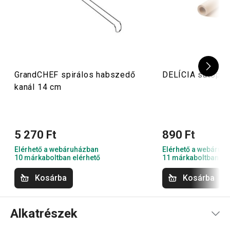
GrandCHEF spirálos habszedő
DELÍCIA sütőpap
kanál 14 cm
5 270 Ft
890 Ft
Elérhető a webáruházban
Elérhető a webáruh
10 márkaboltban elérhető
11 márkaboltban el
Kosárba
Kosárba
Alkatrészek