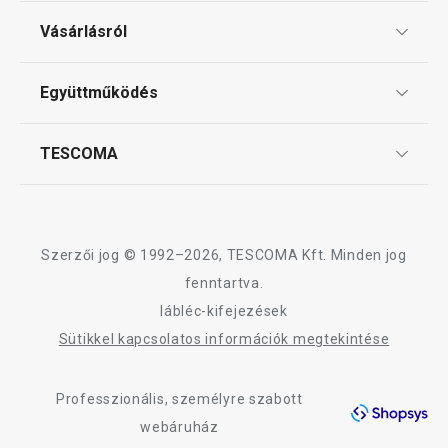
Ajándékutalványok
Elérhető a webáruházban
Elérhető a webáruh
Vásárlásról
11 márkaboltban elérhető
12 márkaboltban el
Tescoma klub
Kosárba
Kosárba
ÁSZF
Együttműködés
Gyakori kérdések
Szállítási díjak és fizetési módok
Affiliate program
TESCOMA
Reklamáció és termékvisszaküldés
Karrier
A HANDY termékcsalád összes terméke
TESCOMA garancia és szerviz
Rólunk
Design
Szerzői jog © 1992–2026, TESCOMA Kft. Minden jog
Minőség
fenntartva.
lábléc-kifejezések
Blog
Sütikkel kapcsolatos információk megtekintése
Kapcsolat
Professzionális, személyre szabott
Adatkezelési Tájékoztató
webáruház
Akadálymentességi nyilatkozat