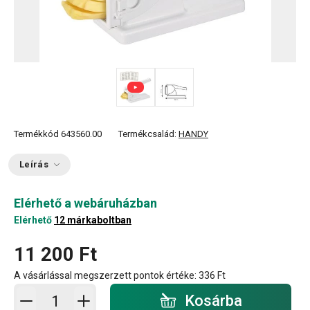
Termékkód
643560.00
Termékcsalád:
HANDY
Leírás
Elérhető a webáruházban
Elérhető
12 márkaboltban
11 200 Ft
A vásárlással megszerzett pontok értéke:
336 Ft
Kosárba - mennyiség
Kosárba