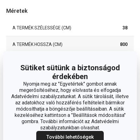
Méretek
A TERMÉK SZÉLESSÉGE (CM)
38
A TERMÉK HOSSZA (CM)
800
Sütiket sütünk a biztonságod
Egyéb paraméterek
érdekében
Nyomja meg az "Egyetértek" gombot annak
sütési
BESOROLÁS
megerősítéséhez, hogy elolvasta és elfogadja
segédeszközök
Adatvédelmi szabályzatunkat. A sütik tárolását, illetve
az adatokhoz való hozzáférés feltételeit bármikor
MIKROHULLÁMÚ SÜTŐBE
módosíthatja a böngészője beállításaiban. A sütik
Igen
ALKALMAS
kezeléséhez kattintson a "Beállítások módosítása"
gombra. További információt az Adatvédelmi
szabályzatunkban olvashat.
SÜTŐBE ALKALMAS
Igen
További lehetőségek