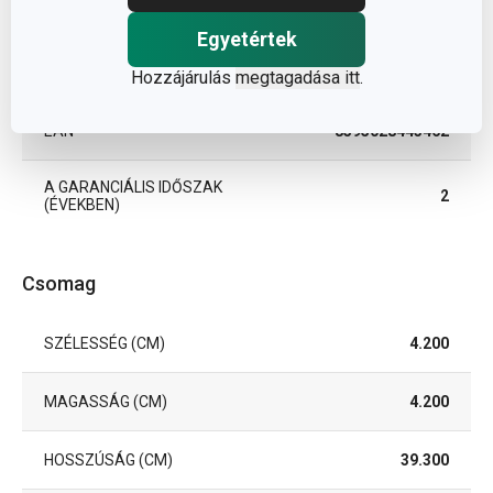
TERMÉKCSALÁD
DELÍCIA
Egyetértek
SZÍN
barna
Hozzájárulás
megtagadása itt
.
EAN
8595028443462
A GARANCIÁLIS IDŐSZAK
2
(ÉVEKBEN)
Csomag
SZÉLESSÉG (CM)
4.200
MAGASSÁG (CM)
4.200
HOSSZÚSÁG (CM)
39.300