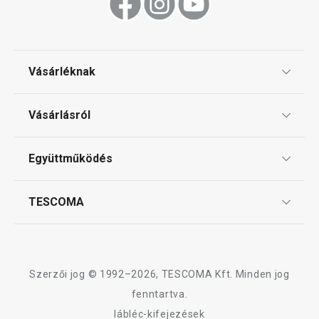
Főzés
Vásárléknak
Háztartási gépek
Ajándékutalványok
Vásárlásról
Tescoma klub
Háztartás
ÁSZF
Együttműködés
Gyakori kérdések
Szállítási díjak és fizetési módok
Affiliate program
TESCOMA
Reklamáció és termékvisszaküldés
Karrier
TESCOMA garancia és szerviz
Rólunk
Design
Szerzői jog © 1992–2026, TESCOMA Kft. Minden jog
Minőség
fenntartva.
lábléc-kifejezések