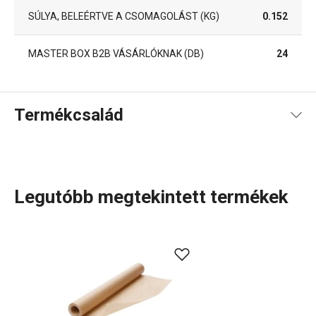
SÚLYA, BELEÉRTVE A CSOMAGOLÁST (KG)
0.152
MASTER BOX B2B VÁSÁRLÓKNAK (DB)
24
Termékcsalád
Legutóbb megtekintett termékek
Konyhai eszközök, amelyek minden nap megkönnyítik a
munkád? A DELÍCIA termékcsaládban minden sütni
szerető számára tartogatunk valamit: különböző méretű
tepsik, mindenféle alakú, méretű és anyagú
sütőformák
.
Tortaformák
,
kuglófsütő
és
kenyérsütő formák
, valamint