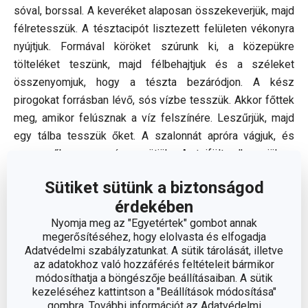
sóval, borssal. A keveréket alaposan összekeverjük, majd
félretesszük. A tésztacipót lisztezett felületen vékonyra
nyújtjuk. Formával köröket szúrunk ki, a közepükre
tölteléket teszünk, majd félbehajtjuk és a széleket
összenyomjuk, hogy a tészta bezáródjon. A kész
pirogokat forrásban lévő, sós vízbe tesszük. Akkor főttek
meg, amikor felúsznak a víz felszínére. Leszűrjük, majd
egy tálba tesszük őket. A szalonnát apróra vágjuk, és
serpenyőben ropogósra sütjük. A tejfölt elkeverjük a
brindzával. A derelyéket tányérra tesszük, rákanalazzuk a
Sütiket sütünk a biztonságod
brindzás tejfölt, megszórjuk sült szalonnával és friss
érdekében
újhagymával.
Nyomja meg az "Egyetértek" gombot annak
megerősítéséhez, hogy elolvasta és elfogadja
Amire szükséged lesz:
Adatvédelmi szabályzatunkat. A sütik tárolását, illetve
az adatokhoz való hozzáférés feltételeit bármikor
módosíthatja a böngészője beállításaiban. A sütik
kezeléséhez kattintson a "Beállítások módosítása"
gombra. További információt az Adatvédelmi