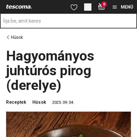
A Hagyományos juhtúrós pirog (derelye) oldalon tartózkodik
0
Ugrás a fő tartalomhoz
Ugrás a navigációhoz
Ugrás a kereséshez
MENÜ
Húsok
Hagyományos
juhtúrós pirog
(derelye)
Receptek
Húsok
2025. 09. 04.