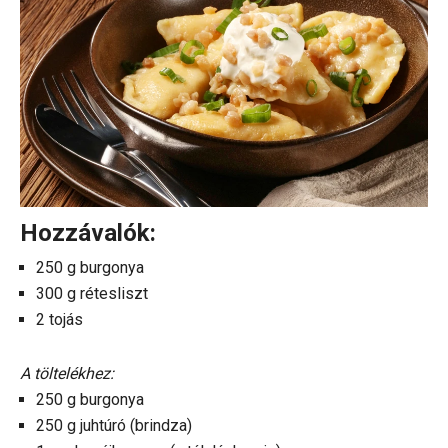
Hozzávalók:
250 g burgonya
300 g rétesliszt
2 tojás
A töltelékhez:
250 g burgonya
250 g juhtúró (brindza)