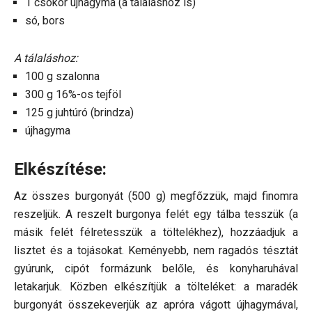
1 csokor újhagyma (a tálaláshoz is)
só, bors
A tálaláshoz:
100 g szalonna
300 g 16%-os tejföl
125 g juhtúró (brindza)
újhagyma
Elkészítése:
Az összes burgonyát (500 g) megfőzzük, majd finomra
reszeljük. A reszelt burgonya felét egy tálba tesszük (a
másik felét félretesszük a töltelékhez), hozzáadjuk a
lisztet és a tojásokat. Keményebb, nem ragadós tésztát
gyúrunk, cipót formázunk belőle, és konyharuhával
letakarjuk. Közben elkészítjük a tölteléket: a maradék
burgonyát összekeverjük az apróra vágott újhagymával,