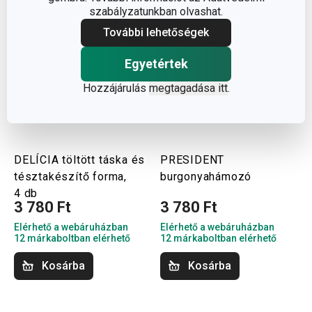
szabályzatunkban olvashat.
További lehetőségek
Egyetértek
Hozzájárulás
megtagadása itt
.
DELÍCIA töltött táska és
PRESIDENT
tésztakészítő forma,
burgonyahámozó
4 db
3 780 Ft
3 780 Ft
Elérhető a webáruházban
Elérhető a webáruházban
12 márkaboltban elérhető
12 márkaboltban elérhető
Kosárba
Kosárba