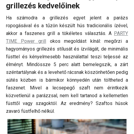
grillezés kedvelőinek
Ha számodra a grillezés egyet jelent a parázs
ropogásával és a tűzön készült hús tradicionális ízével,
akkor a faszenes grill a tökéletes választás. A
PARTY
TIME Power grill
okos megoldást kínál: megőrzi a
hagyományos grillezés stílusát és ízvilágát, de minimális
füsttel és kényelmesebb használattal teszi teljessé az
élményt. Mindössze 5 perc alatt bemelegszik, a zárt
széntartálynak és a levehető rácsnak köszönhetően pedig
sütés közben is bármikor könnyedén után töltheted a
faszenet. Mivel a lecsepegő szaft nem érintkezik
közvetlenül a parázzsal, nem kell tartanod a kellemetlen
füsttől vagy szagoktól. Az eredmény? Szaftos húsok
zavaró füstfelhő nélkül.