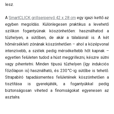
lesz.
A
SmartCLICK grillserpenyő 42 x 28 cm
egy igazi kettő az
egyben megoldás. Különlegesen praktikus a levehető
szilikon fogantyúinak köszönhetően: használhatod a
tűzhelyen, a sütőben, de akár a tálalásnál is. A két
hőmérsékleti zónának köszönhetően – ahol a középvonal
intenzívebb, a szélek pedig mérsékeltebb hőt kapnak –
egyetlen felületen tudod a húst meggrillezni, készre sütni
vagy pihentetni. Minden típusú tűzhelyen (így indukciós
főzőlapon is) használható, és 230 °C-ig sütőbe is tehető.
Strapabíró tapadásmentes felületének köszönhetően a
tisztítása is gyerekjáték, a fogantyúkkal pedig
biztonságosan viheted a finomságokat egyenesen az
asztalra.