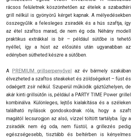
rácsos felületnek köszönhetően az ételek a szabadtéri
grill nélkül is gyönyörű kérget kapnak. A mélyedésekben
összegyűlik a felesleges zsiradék és a hús szaftja, így
az étel szaftos marad, de nem ég oda. Néhány modell
praktikus extrákkal is bír – például sütőbe is tehető
nyéllel, így a húst az elősütés után ugyanabban az
edényben sütheted készre a sütőben.
A
PREMIUM grillserpenyővel
az év bármely szakában
élvezheted a szaftos steakeket és zöldségeket – füst és
odaégett zsír nélkül. Szuperül működik gáztűzhelyen, de
akár kinti grillsütőn is, például a PARTY TIME Power grillel
kombinálva. Különleges, lejtős kialakítása és a széleken
található nyílások gondoskodnak róla, hogy a szaft
magától lecsurogjon az alsó, vízzel töltött tartályba. Így a
zsiradék nem ég oda, nem füstöl, a grillezés pedig
egészségesebb, tisztább és beltérben is kényelmes