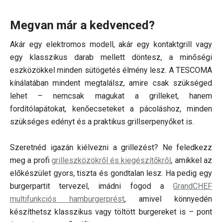
Megvan már a kedvenced?
Akár egy elektromos modell, akár egy kontaktgrill vagy
egy klasszikus darab mellett döntesz, a minőségi
eszközökkel minden sütögetés élmény lesz. A TESCOMA
kínálatában mindent megtalálsz, amire csak szükséged
lehet – nemcsak magukat a grilleket, hanem
fordítólapátokat, kenőecseteket a pácoláshoz, minden
szükséges edényt és a praktikus grillserpenyőket is.
Szeretnéd igazán kiélvezni a grillezést? Ne feledkezz
meg a profi
grilleszközökről és kiegészítőkről
, amikkel az
előkészület gyors, tiszta és gondtalan lesz. Ha pedig egy
burgerpartit tervezel, imádni fogod a
GrandCHEF
multifunkciós hamburgerprést
, amivel könnyedén
készíthetsz klasszikus vagy töltött burgereket is – pont