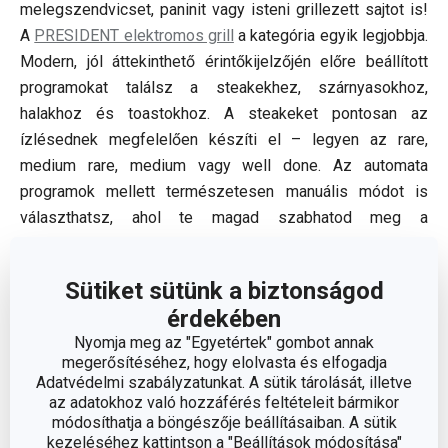
melegszendvicset, paninit vagy isteni grillezett sajtot is!
A
PRESIDENT elektromos grill
a kategória egyik legjobbja.
Modern, jól áttekinthető érintőkijelzőjén előre beállított
programokat találsz a steakekhez, szárnyasokhoz,
halakhoz és toastokhoz. A steakeket pontosan az
ízlésednek megfelelően készíti el – legyen az rare,
medium rare, medium vagy well done. Az automata
programok mellett természetesen manuális módot is
választhatsz, ahol te magad szabhatod meg a
hőmérsékletet és az időt. Használhatod zárt állapotban
vagy teljesen szétnyitva is – utóbbi esetben dupla
Sütiket sütünk a biztonságod
felületen élvezheted a barbecue élményt. A kivehető,
érdekében
integrált fűtőszálakkal ellátott tapadásmentes lapok pedig
Nyomja meg az "Egyetértek" gombot annak
garantálják az egyenletes és folyamatos sütést.
megerősítéséhez, hogy elolvasta és elfogadja
Adatvédelmi szabályzatunkat. A sütik tárolását, illetve
az adatokhoz való hozzáférés feltételeit bármikor
módosíthatja a böngészője beállításaiban. A sütik
kezeléséhez kattintson a "Beállítások módosítása"