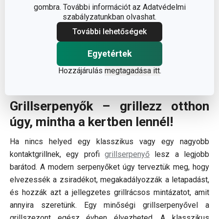
gombra. További információt az Adatvédelmi
szabályzatunkban olvashat.
További lehetőségek
Egyetértek
Hozzájárulás
megtagadása itt
.
Grillserpenyők – grillezz otthon
úgy, mintha a kertben lennél!
Ha nincs helyed egy klasszikus vagy egy nagyobb
kontaktgrillnek, egy profi
grillserpenyő
lesz a legjobb
barátod. A modern serpenyőket úgy terveztük meg, hogy
elvezessék a zsiradékot, megakadályozzák a letapadást,
és hozzák azt a jellegzetes grillrácsos mintázatot, amit
annyira szeretünk. Egy minőségi grillserpenyővel a
grillszezont egész évben élvezheted. A klasszikus