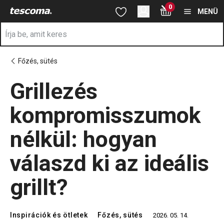
A Grillezés kompromisszumok nélkül: hogyan válaszd ki az ideáli
0
Ugrás a fő tartalomhoz
Ugrás a navigációhoz
Ugrás a kereséshez
MENÜ
Főzés, sütés
Grillezés
kompromisszumok
nélkül: hogyan
válaszd ki az ideális
grillt?
Inspirációk és ötletek
Főzés, sütés
2026. 05. 14.