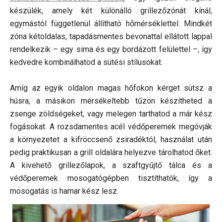
készülék, amely két különálló grillezőzónát kínál,
egymástól függetlenül állítható hőmérséklettel. Mindkét
zóna kétoldalas, tapadásmentes bevonattal ellátott lappal
rendelkezik – egy sima és egy bordázott felülettel –, így
kedvedre kombinálhatod a sütési stílusokat.
Amíg az egyik oldalon magas hőfokon kérget sütsz a
húsra, a másikon mérsékeltebb tűzön készítheted a
zsenge zöldségeket, vagy melegen tarthatod a már kész
fogásokat. A rozsdamentes acél védőperemek megóvják
a környezetet a kifröccsenő zsiradéktól, használat után
pedig praktikusan a grill oldalára helyezve tárolhatod őket.
A kivehető grillezőlapok, a szaftgyűjtő tálca és a
védőperemek mosogatógépben tisztíthatók, így a
mosogatás is hamar kész lesz.