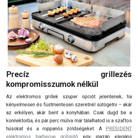
Precíz grillezés
kompromisszumok nélkül
Az elektromos grillek szuper opciót jelentenek, ha
kényelmesen és füstmentesen szeretnél sütögetni – akár
az erkélyen, akár bent a konyhában. Csak dugd be a
konnektorba, és pár perc múlva már tálalhatod is a szaftos
húsokat és a roppanós zöldségeket. A
PRESIDENT
elektromos barbecue grillsütő
egy igazán elegáns