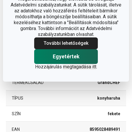
Adatvédelmi szabályzatunkat. A sütik tárolását, illetve
A TERMÉK HOSSZA (CM)
70
az adatokhoz való hozzáférés feltételeit bármikor
módosíthatja a böngészője beállításaiban. A sütik
kezeléséhez kattintson a "Beállítások módosítása"
gombra. További információt az Adatvédelmi
Egyéb paraméterek
szabályzatunkban olvashat.
További lehetőségek
ANYAG
pamut
Egyetértek
tisztítás és
BESOROLÁS
Hozzájárulás
megtagadása itt
.
takarítás
TERMÉKCSALÁD
GrandCHEF
TÍPUS
konyharuha
SZÍN
fekete
EAN
8595028489491