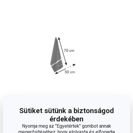
Méretek
Sütiket sütünk a biztonságod
érdekében
A TERMÉK SZÉLESSÉGE (CM)
50
Nyomja meg az "Egyetértek" gombot annak
megerősítéséhez, hogy elolvasta és elfogadja