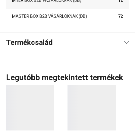
INNER BOX B2B VÁSÁRLÓKNAK (DB)
12
MASTER BOX B2B VÁSÁRLÓKNAK (DB)
72
Termékcsalád
Legutóbb megtekintett termékek
A GrandCHEF
konyhai eszközök
és
elektromos
készülékek
széles választéka tökéletesen illeszkedik
mind a hagyományos, mind a modern konyhák stílusához.
Ezt a termékcsaládot az egységes dizájn és a teljesen
rozsdamentes vagy fémszerkezet jellemzi, minimális
műanyag felhasználásával. Az edények között nemcsak