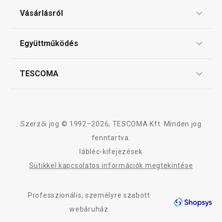
Ajándékutalványok
Vásárlásról
Tescoma klub
Háztartás
ÁSZF
Együttműködés
Gyakori kérdések
Szállítási díjak és fizetési módok
Tálalás
Affiliate program
TESCOMA
Reklamáció és termékvisszaküldés
Karrier
Szeletelés
TESCOMA garancia és szerviz
Rólunk
Design
Sütés
Szerzői jog © 1992–2026, TESCOMA Kft. Minden jog
Minőség
fenntartva.
lábléc-kifejezések
Italok
Blog
Sütikkel kapcsolatos információk megtekintése
Kapcsolat
Kültéri tevékenységek
Professzionális, személyre szabott
Adatkezelési Tájékoztató
webáruház
Akadálymentességi nyilatkozat
Mosogatás és takarítás