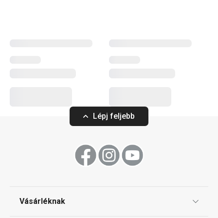
kiváló minőségű
serpenyők
,
lábasok
és
nyeles lábasok
találhatók, hanem megbízható
kukták
is, amelyek
megfelelnek a legmagasabb elvárásoknak. A GrandCHEF
elektromos készülékek, például a gyorsforraló,
szendvicssütő, rizsfőző és vákuumfóliázó, vizuálisan
tökéletes harmóniát alkotnak, és minden konyhában
esztétikus megjelenést biztosítanak. Ez a termékcsalád
azok számára készült, akik a professzionális dizájnt és a
kiváló minőséget elérhető áron szeretnék élvezni.
Lépj feljebb
Konyhai eszközök
Háztartási gépek
Vásárléknak
Főzés