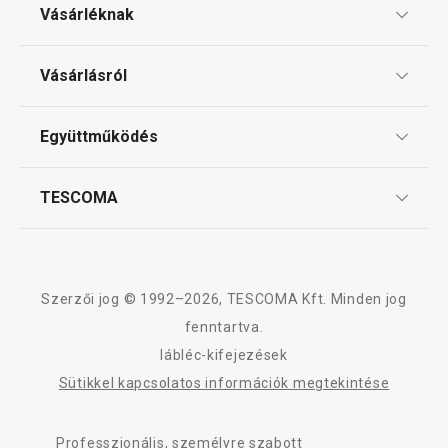
Vásárléknak
Ajándékutalványok
Vásárlásról
Tescoma klub
ÁSZF
Együttműködés
Gyakori kérdések
Szállítási díjak és fizetési módok
Affiliate program
TESCOMA
Reklamáció és termékvisszaküldés
Karrier
TESCOMA garancia és szerviz
Rólunk
Design
Szerzői jog © 1992–2026, TESCOMA Kft. Minden jog
Minőség
fenntartva.
lábléc-kifejezések
Blog
Sütikkel kapcsolatos információk megtekintése
Kapcsolat
Professzionális, személyre szabott
Adatkezelési Tájékoztató