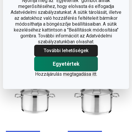
Nyomja meg az "Egyetértek" gombot annak
megerősítéséhez, hogy elolvasta és elfogadja
HOME PROFI fazék
HOME PROFI fazék
Adatvédelmi szabályzatunkat. A sütik tárolását, illetve
fedővel ø 18 cm, 3,0 l
fedővel ø 20 cm, 4,0 l
az adatokhoz való hozzáférés feltételeit bármikor
módosíthatja a böngészője beállításaiban. A sütik
21 900 Ft
25 500 Ft
kezeléséhez kattintson a "Beállítások módosítása"
Elérhető a webáruházban
Elérhető a webáruházban
gombra. További információt az Adatvédelmi
10 márkaboltban elérhető
8 márkaboltban elérhető
szabályzatunkban olvashat.
További lehetőségek
Kosárba
Kosárba
Egyetértek
Hozzájárulás
megtagadása itt
.