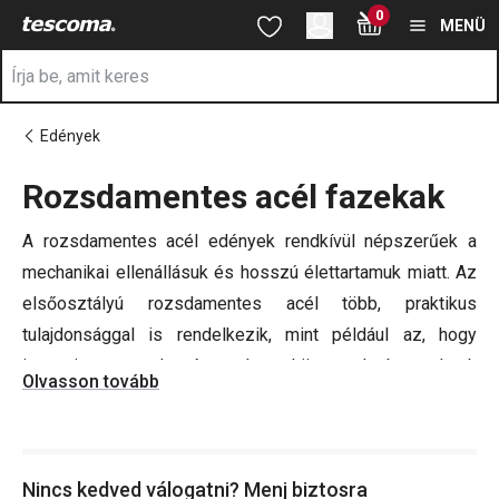
A Rozsdamentes acél fazekak oldalon tartózkodik
0
Ugrás a fő tartalomhoz
Ugrás a navigációhoz
Ugrás a kereséshez
MENÜ
Edények
Rozsdamentes acél fazekak
a
A rozsdamentes acél edények rendkívül népszerűek a
mechanikai ellenállásuk és hosszú élettartamuk miatt. Az
elsőosztályú rozsdamentes acél több, praktikus
tulajdonsággal is rendelkezik, mint például az, hogy
immunis a szagokra és az, hogy könnyen karbantartható.
Olvasson tovább
Ezért minden modern konyhának elengedhetetlen
tartozéka egy rozsdamentes acél edénykészlet. Ezért
nézze meg a lábas, fazék vagy a tepsi kínálatunkat.
Nincs kedved válogatni? Menj biztosra
Legyen felkészülve, minden ínyenc falat elkészítésére!