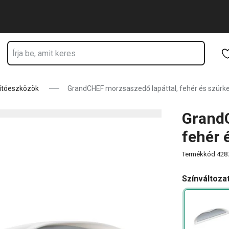
tózkodik
Ugrás a fő tartalomhoz
Ugrás a navigációhoz
Ugrás a kereséshez
ítóeszközök
GrandCHEF morzsaszedő lapáttal, fehér és szürk
GrandC
fehér 
Termékkód
428
Színváltoza