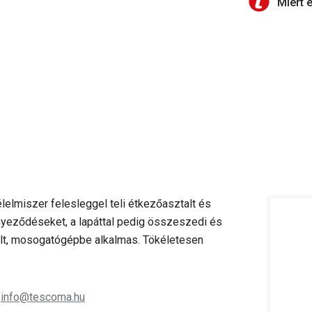
Miért 
elmiszer felesleggel teli étkezőasztalt és
yeződéseket, a lapáttal pedig összeszedi és
ült, mosogatógépbe alkalmas. Tökéletesen
;
info@tescoma.hu