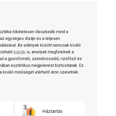
ztéka tökéletesen illeszkedik mind a
az egységes dizájn és a teljesen
álásával. Az edények között nemcsak kiváló
bízható
kukták
is, amelyek megfelelnek a
 a gyorsforraló, szendvicssütő, rizsfőző és
hában esztétikus megjelenést biztosítanak. Ez
 a kiváló minőséget elérhető áron szeretnék
Háztartás