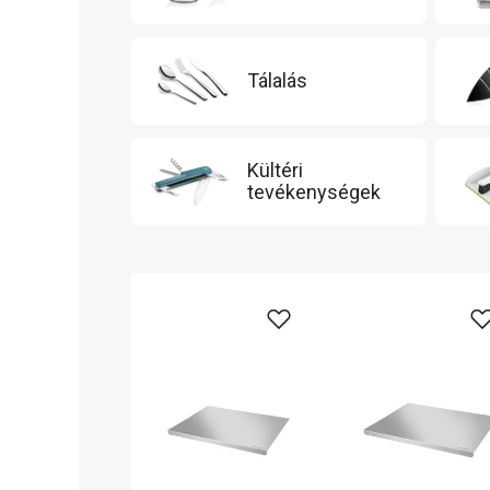
Tálalás
Kültéri
tevékenységek