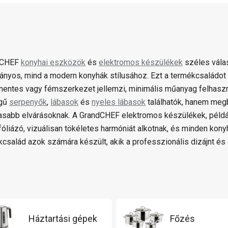
dCHEF
konyhai eszközök
és
elektromos készülékek
széles válas
nyos, mind a modern konyhák stílusához. Ezt a termékcsaládot 
entes vagy fémszerkezet jellemzi, minimális műanyag felhaszn
gű
serpenyők
,
lábasok
és
nyeles lábasok
találhatók, hanem meg
sabb elvárásoknak. A GrandCHEF elektromos készülékek, például
óliázó, vizuálisan tökéletes harmóniát alkotnak, és minden kony
kcsalád azok számára készült, akik a professzionális dizájnt és
Háztartási gépek
Főzés