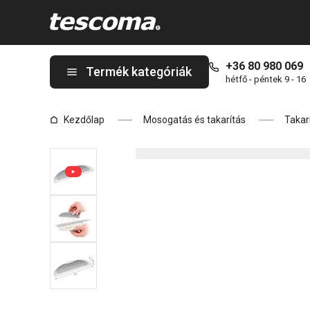
A GrandCHEF morzsaszedő lapáttal, fehér és szürke oldalon tar
+36 80 980 069
Termék kategóriák
hétfő - péntek 9 - 16
Kezdőlap
Mosogatás és takarítás
Takar