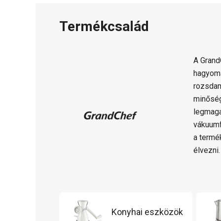
Termékcsalád
A Gran
hagyomá
rozsdam
minősé
legmaga
vákuumf
a termé
élvezni.
Konyhai eszközök