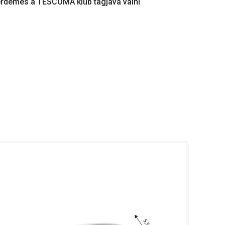
érdemes a TESCOMA klub tagjává válni