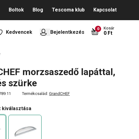
Boltok
Blog
Tescoma klub
Kapcsolat
Kosár
0
Kedvencek
Bejelentkezés
0 Ft
e
HEF morzsaszedő lapáttal,
és szürke
789.11
Termékcsalád:
GrandCHEF
t kiválasztása