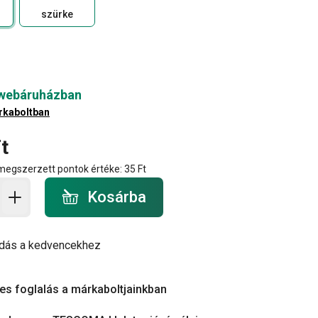
szürke
 webáruházban
rkaboltban
t
 megszerzett pontok értéke:
35 Ft
a - mennyiség
Kosárba
dás a kedvencekhez
es foglalás a márkaboltjainkban