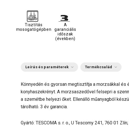
Tisztítás
A
mosogatógépben
garanciális
időszak
(években)
Leírás és paraméterek
Termékcsalád
Könnyedén és gyorsan megtisztítja a morzsákkal és él
konyhaszekrényt. A morzsaszedővel felsepri a szenn
a szemétbe helyezi őket. Ellenálló műanyagból kész
tárolható. 3 év garancia.
Gyártó: TESCOMA s. r. o., U Tescomy 241, 760 01 Zlín