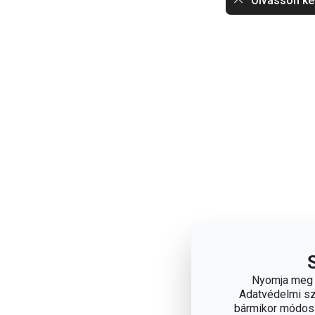
Olvasson ke
Nyomja meg a
Adatvédelmi sza
bármikor módosít