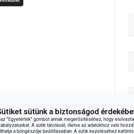
vesebbet
Sütiket sütünk a biztonságod érdekébe
z "Egyetértek" gombot annak megerősítéséhez, hogy elolvasta
C
bályzatunkat. A sütik tárolását, illetve az adatokhoz való hozzáf
hatja a böngészője beállításaiban. A sütik kezeléséhez kattints