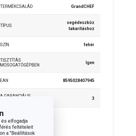
TERMÉKCSALÁD
GrandCHEF
segédeszköz
TÍPUS
takarításhoz
SZÍN
fehér
TISZTÍTÁS
Igen
MOSOGATÓGÉPBEN
EAN
8595028407945
A GARANCIÁLIS
3
IDŐSZAK (ÉVEKBEN)
n
 és elfogadja
somag
érés feltételeit
on a "Beállítások