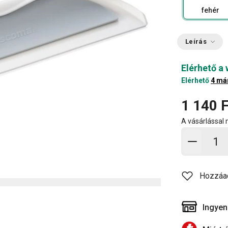
fehér
Leírás
Elérhető a
Elérhető
4 má
1 140 F
A vásárlással
Kosárb
Hozzáa
Ingyen