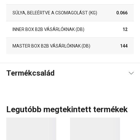
SÚLYA, BELEÉRTVE A CSOMAGOLÁST (KG)
0.066
INNER BOX B2B VÁSÁRLÓKNAK (DB)
12
MASTER BOX B2B VÁSÁRLÓKNAK (DB)
144
Termékcsalád
Legutóbb megtekintett termékek
A GrandCHEF
konyhai eszközök
és
elektromos
készülékek
széles választéka tökéletesen illeszkedik