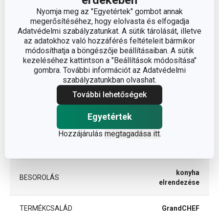
Nyomja meg az "Egyetértek" gombot annak
megerősítéséhez, hogy elolvasta és elfogadja
Méretek
Adatvédelmi szabályzatunkat. A sütik tárolását, illetve
az adatokhoz való hozzáférés feltételeit bármikor
módosíthatja a böngészője beállításaiban. A sütik
A TERMÉK SZÉLESSÉGE (CM)
19
kezeléséhez kattintson a "Beállítások módosítása"
gombra. További információt az Adatvédelmi
szabályzatunkban olvashat.
A TERMÉK HOSSZA (CM)
34
További lehetőségek
Egyetértek
Egyéb paraméterek
Hozzájárulás
megtagadása itt
.
ANYAG
pamut
konyha
BESOROLÁS
elrendezése
TERMÉKCSALÁD
GrandCHEF