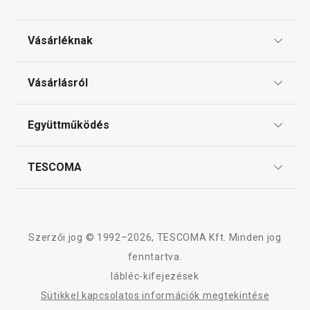
Háztartási gépek
Vásárléknak
Főzés
Ajándékutalványok
Vásárlásról
Tescoma klub
Háztartás
ÁSZF
Együttműködés
Gyakori kérdések
Szállítási díjak és fizetési módok
Tálalás
Affiliate program
TESCOMA
Reklamáció és termékvisszaküldés
Karrier
Szeletelés
TESCOMA garancia és szerviz
Rólunk
Design
Sütés
Szerzői jog © 1992–2026, TESCOMA Kft. Minden jog
Minőség
fenntartva.
lábléc-kifejezések
Italok
Blog
Sütikkel kapcsolatos információk megtekintése