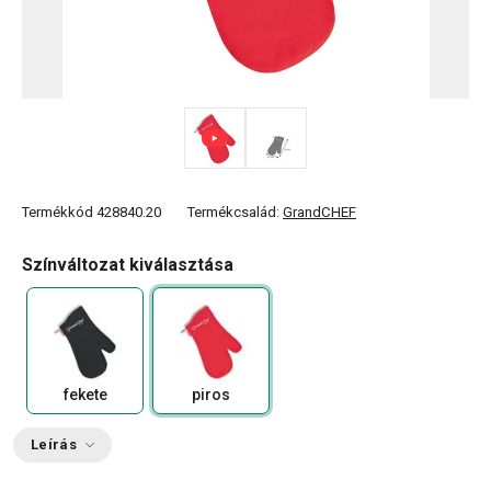
Termékkód
428840.20
Termékcsalád:
GrandCHEF
Színváltozat kiválasztása
fekete
piros
Leírás