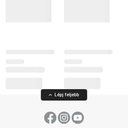
mind a hagyományos, mind a modern konyhák stílusához.
Ezt a termékcsaládot az egységes dizájn és a teljesen
rozsdamentes vagy fémszerkezet jellemzi, minimális
műanyag felhasználásával. Az edények között nemcsak
kiváló minőségű
serpenyők
,
lábasok
és
nyeles lábasok
találhatók, hanem megbízható
kukták
is, amelyek
megfelelnek a legmagasabb elvárásoknak. A GrandCHEF
elektromos készülékek, például a gyorsforraló,
szendvicssütő, rizsfőző és vákuumfóliázó, vizuálisan
tökéletes harmóniát alkotnak, és minden konyhában
esztétikus megjelenést biztosítanak. Ez a termékcsalád
azok számára készült, akik a professzionális dizájnt és a
kiváló minőséget elérhető áron szeretnék élvezni.
Lépj feljebb
Konyhai eszközök