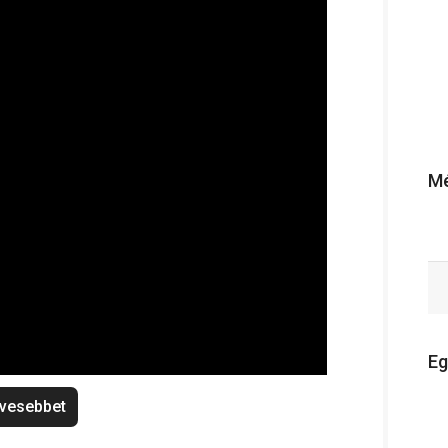
Mé
Eg
vesebbet