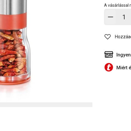
A vásárlással
Kosárb
Hozzáa
Ingyen
Miért 