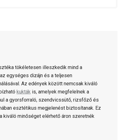
ztéka tökéletesen illeszkedik mind a
az egységes dizájn és a teljesen
álásával. Az edények között nemcsak kiváló
bízható
kukták
is, amelyek megfelelnek a
 a gyorsforraló, szendvicssütő, rizsfőző és
hában esztétikus megjelenést biztosítanak. Ez
 a kiváló minőséget elérhető áron szeretnék