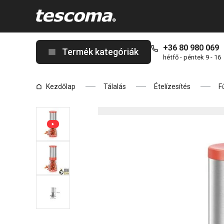
A GrandCHEF chilipaprika-őrlő oldalon tartózkodik
+36 80 980 069
Termék kategóriák
hétfő - péntek 9 - 16
Kezdőlap
Tálalás
Ételízesítés
F