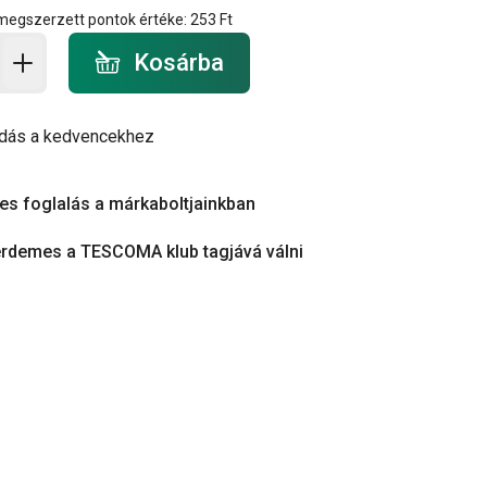
 megszerzett pontok értéke:
253 Ft
a - mennyiség
Kosárba
dás a kedvencekhez
es foglalás a márkaboltjainkban
érdemes a TESCOMA klub tagjává válni