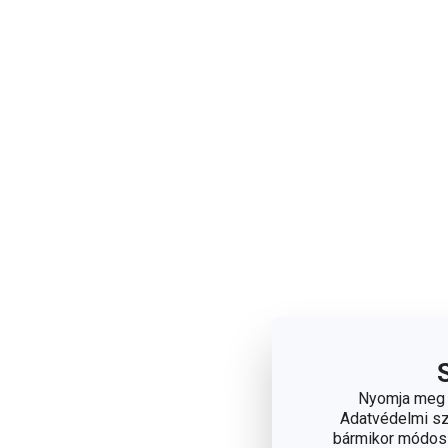
Nyomja meg a
Adatvédelmi sza
bármikor módosít