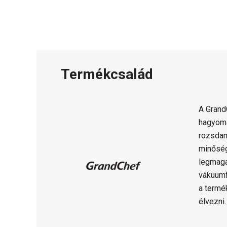
Termékcsalád
A Gran
hagyomá
rozsdam
minősé
legmaga
vákuumf
a termé
élvezni.