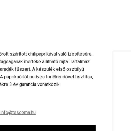
ölt szárított chilipaprikával való ízesítésére.
agságának mértéke állítható rajta. Tartalmaz
maradék fűszert. A készülék első osztályú
 paprikaőrlőt nedves törlőkendővel tisztítsa,
kre 3 év garancia vonatkozik.
;
info@tescoma.hu