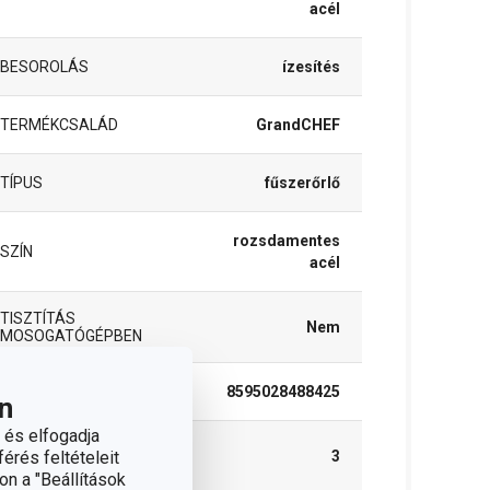
acél
BESOROLÁS
ízesítés
TERMÉKCSALÁD
GrandCHEF
TÍPUS
fűszerőrlő
rozsdamentes
SZÍN
acél
TISZTÍTÁS
Nem
MOSOGATÓGÉPBEN
EAN
8595028488425
n
 és elfogadja
A GARANCIÁLIS
érés feltételeit
3
IDŐSZAK (ÉVEKBEN)
on a "Beállítások