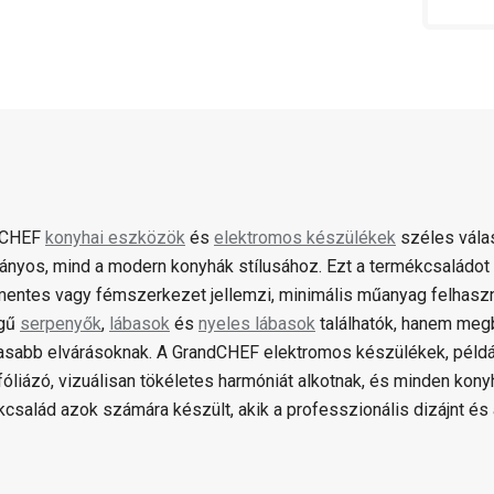
dCHEF
konyhai eszközök
és
elektromos készülékek
széles válas
nyos, mind a modern konyhák stílusához. Ezt a termékcsaládot 
entes vagy fémszerkezet jellemzi, minimális műanyag felhaszn
gű
serpenyők
,
lábasok
és
nyeles lábasok
találhatók, hanem meg
sabb elvárásoknak. A GrandCHEF elektromos készülékek, például
óliázó, vizuálisan tökéletes harmóniát alkotnak, és minden kony
kcsalád azok számára készült, akik a professzionális dizájnt és