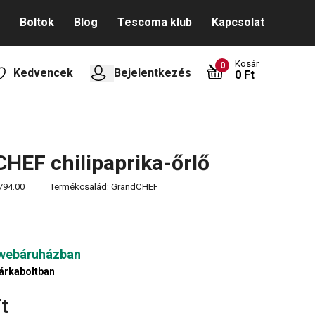
Boltok
Blog
Tescoma klub
Kapcsolat
Kosár
0
Kedvencek
Bejelentkezés
0 Ft
HEF chilipaprika-őrlő
794.00
Termékcsalád:
GrandCHEF
 webáruházban
árkaboltban
t