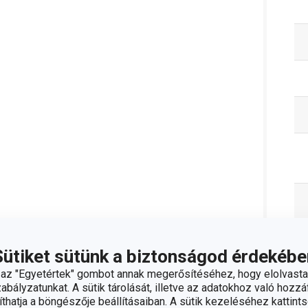
Sütiket sütünk a biztonságod érdekébe
z "Egyetértek" gombot annak megerősítéséhez, hogy elolvasta
bályzatunkat. A sütik tárolását, illetve az adatokhoz való hozzáf
hatja a böngészője beállításaiban. A sütik kezeléséhez kattints