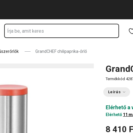
Ugrás a fő tartalomhoz
Ugrás a navigációhoz
Ugrás a kereséshez
űszerőrlők
GrandCHEF chilipaprika-őrlő
GrandC
Termékkód
428
Leírás
Elérhető a
Elérhető
11 m
8 410 F