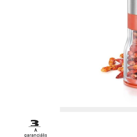
A
garanciális