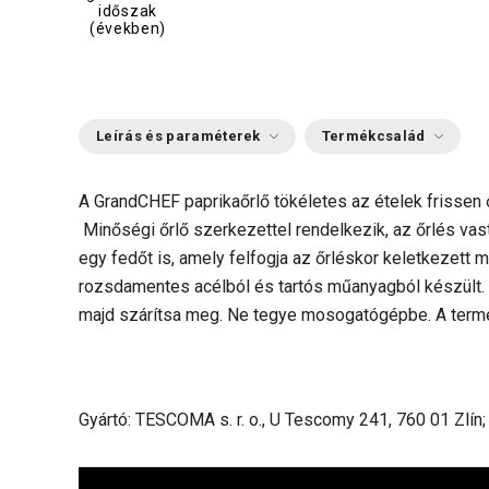
időszak
(években)
Leírás és paraméterek
Termékcsalád
A GrandCHEF paprikaőrlő tökéletes az ételek frissen őr
Minőségi őrlő szerkezettel rendelkezik, az őrlés vast
egy fedőt is, amely felfogja az őrléskor keletkezett 
rozsdamentes acélból és tartós műanyagból készült. A
majd szárítsa meg. Ne tegye mosogatógépbe. A termé
Gyártó: TESCOMA s. r. o., U Tescomy 241, 760 01 Zlín