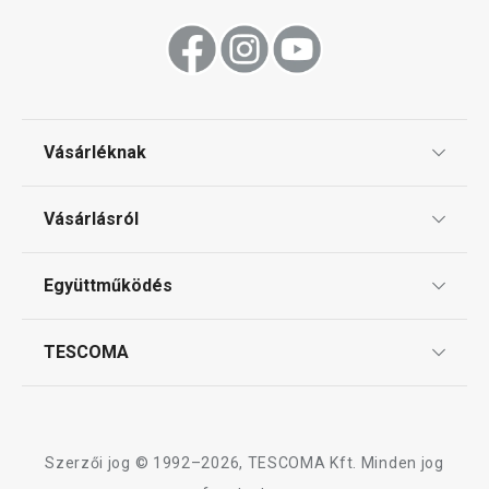
Vásárléknak
Ajándékutalványok
Vásárlásról
Tescoma klub
ÁSZF
Együttműködés
Gyakori kérdések
Szállítási díjak és fizetési módok
Affiliate program
TESCOMA
Reklamáció és termékvisszaküldés
Karrier
TESCOMA garancia és szerviz
Rólunk
Design
Szerzői jog © 1992–2026, TESCOMA Kft. Minden jog