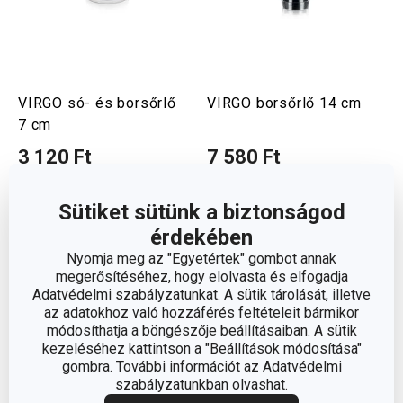
VIRGO só- és borsőrlő
VIRGO borsőrlő 14 cm
7 cm
3 120 Ft
7 580 Ft
Elérhető a webáruházban
Elérhető a webáruházban
12 márkaboltban elérhető
12 márkaboltban elérhető
Sütiket sütünk a biztonságod
Kosárba
Kosárba
érdekében
Nyomja meg az "Egyetértek" gombot annak
megerősítéséhez, hogy elolvasta és elfogadja
Adatvédelmi szabályzatunkat. A sütik tárolását, illetve
az adatokhoz való hozzáférés feltételeit bármikor
módosíthatja a böngészője beállításaiban. A sütik
kezeléséhez kattintson a "Beállítások módosítása"
gombra. További információt az Adatvédelmi
szabályzatunkban olvashat.