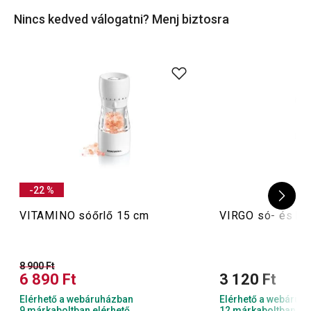
ecetadagolókat
vagy
fűszertartókészleteket
sem, hogy
Nincs kedved válogatni? Menj biztosra
minden készen álljon, ha betoppannának a vendégek!
-22 %
VITAMINO sóőrlő 15 cm
VIRGO só- és bo
8 900 Ft
6 890 Ft
3 120 Ft
Elérhető a webáruházban
Elérhető a webáruh
9 márkaboltban elérhető
12 márkaboltban el