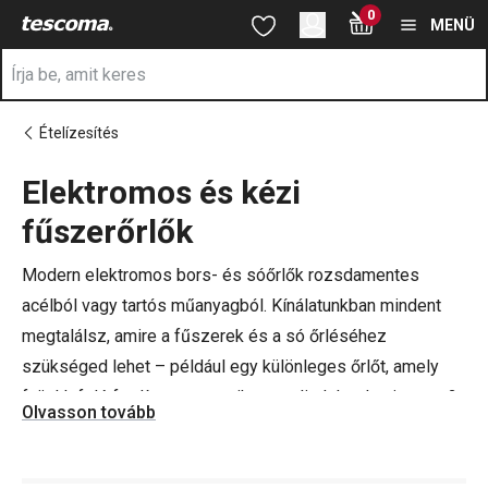
A Fűszerőrlők oldalon tartózkodik
0
Ugrás a fő tartalomhoz
Ugrás a navigációhoz
Ugrás a kereséshez
MENÜ
Ételízesítés
Elektromos és kézi
a
fűszerőrlők
Modern elektromos bors- és sóőrlők rozsdamentes
acélból vagy tartós műanyagból. Kínálatunkban mindent
megtalálsz, amire a fűszerek és a só őrléséhez
szükséged lehet – például egy különleges őrlőt, amely
fejjel lefelé fordítva automatikusan elindul, valamint egy 2
Olvasson tovább
az 1-ben elektromos bors- és sóőrlőt. Ne felejtsd el
megnézni a
TESCOMA cukortartókat
,
olaj- és