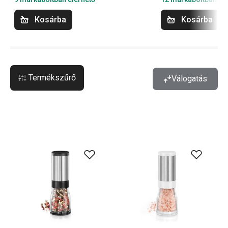
Kosárba
Kosárba
Termékszűrő
Válogatás