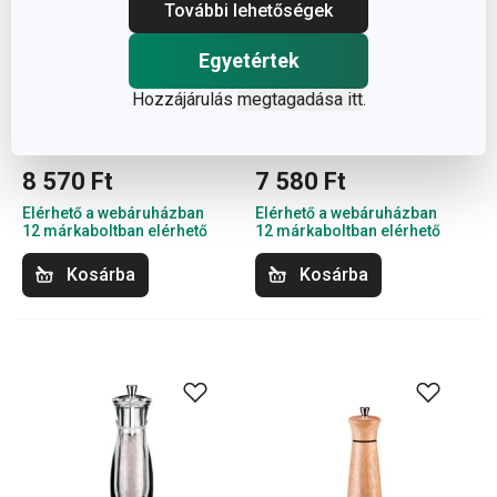
További lehetőségek
Egyetértek
Hozzájárulás
megtagadása itt
.
VIRGO borsőrlő 16 cm
VIRGO sóőrlő 14 cm
8 570 Ft
7 580 Ft
Elérhető a webáruházban
Elérhető a webáruházban
12 márkaboltban elérhető
12 márkaboltban elérhető
Kosárba
Kosárba