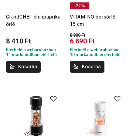
-22 %
GrandCHEF chilipaprika-
VITAMINO borsőrlő
őrlő
15 cm
8 900 Ft
8 410 Ft
6 890 Ft
Elérhető a webáruházban
Elérhető a webáruházban
11 márkaboltban elérhető
10 márkaboltban elérhető
Kosárba
Kosárba