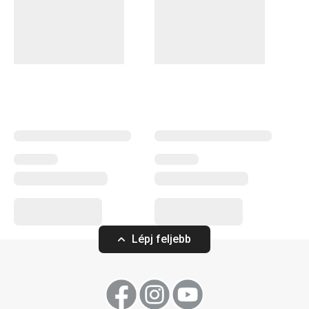
számíthatsz a TESCOMA GRADIUS
hőmérőkre
. Gyorsan
és pontosan mérik meg az ételek és italok belső
hőmérsékletét. Első osztályú acélból és rendkívül
ellenálló üvegből készülnek.
Konyhai eszközök
Lépj feljebb