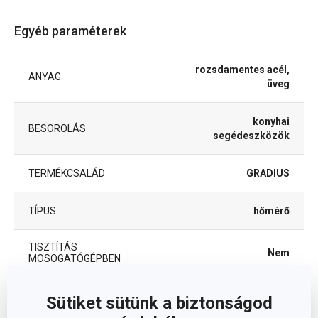
Egyéb paraméterek
rozsdamentes acél,
ANYAG
üveg
konyhai
BESOROLÁS
segédeszközök
TERMÉKCSALÁD
GRADIUS
TÍPUS
hőmérő
TISZTÍTÁS
Nem
MOSOGATÓGÉPBEN
EAN
8592973128222
Sütiket sütünk a biztonságod