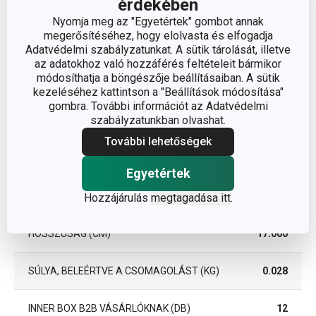
érdekében
MAXIMÁLIS HŐMÉRSÉKLET
100
Nyomja meg az "Egyetértek" gombot annak
(°C)
megerősítéséhez, hogy elolvasta és elfogadja
Adatvédelmi szabályzatunkat. A sütik tárolását, illetve
A GARANCIÁLIS IDŐSZAK
az adatokhoz való hozzáférés feltételeit bármikor
5
(ÉVEKBEN)
módosíthatja a böngészője beállításaiban. A sütik
kezeléséhez kattintson a "Beállítások módosítása"
gombra. További információt az Adatvédelmi
Csomag
szabályzatunkban olvashat.
További lehetőségek
SZÉLESSÉG (CM)
8.500
Egyetértek
MAGASSÁG (CM)
3.900
Hozzájárulás
megtagadása itt
.
HOSSZÚSÁG (CM)
17.000
SÚLYA, BELEÉRTVE A CSOMAGOLÁST (KG)
0.028
INNER BOX B2B VÁSÁRLÓKNAK (DB)
12