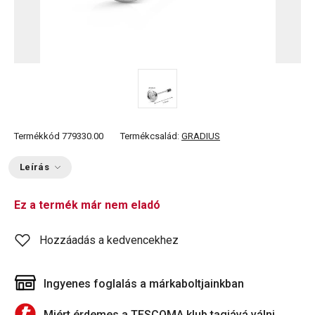
Termékkód
779330.00
Termékcsalád:
GRADIUS
Leírás
Ez a termék már nem eladó
Hozzáadás a kedvencekhez
Ingyenes foglalás a márkaboltjainkban
Miért érdemes a TESCOMA klub tagjává válni