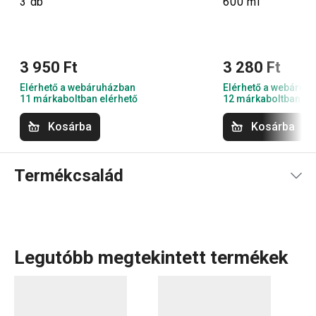
3 db
600 ml
3 950 Ft
3 280 Ft
Elérhető a webáruházban
Elérhető a webáruh
11 márkaboltban elérhető
12 márkaboltban el
Kosárba
Kosárba
Termékcsalád
Legutóbb megtekintett termékek
Főzésnél
és
sütésnél
gyakran kulcsfontosságú a pontos
hőmérséklet – ha tökéletes végeredményt szeretnél,