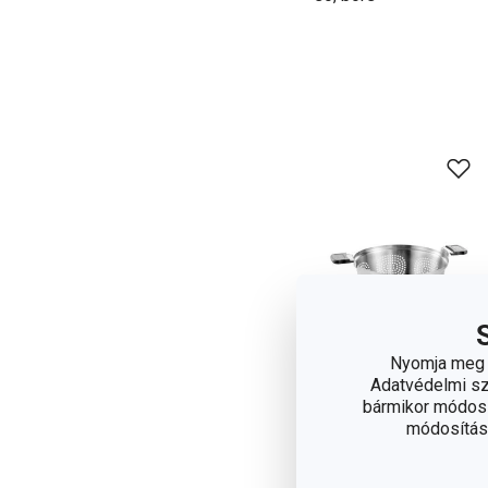
Nyomja meg a
Adatvédelmi sza
bármikor módosít
módosítása
Ingyen szállítás
GrandCHEF