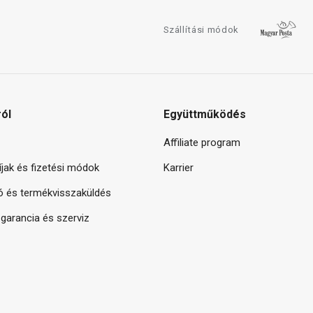
Szállítási módok
ról
Együttműködés
Affiliate program
díjak és fizetési módok
Karrier
ó és termékvisszaküldés
arancia és szerviz