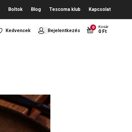
Boltok
Blog
Tescoma klub
Kapcsolat
Kosár
0
Kedvencek
Bejelentkezés
0 Ft