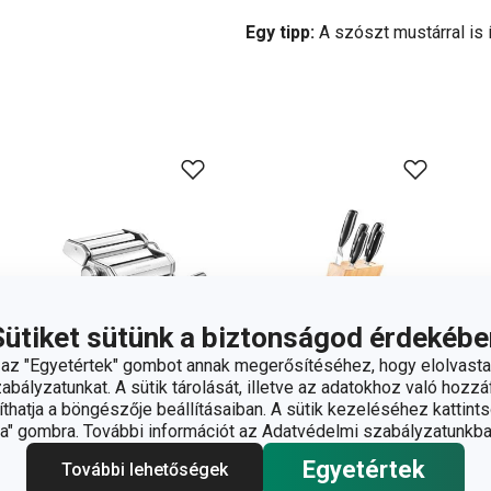
Egy tipp:
A szószt mustárral is í
Sütiket sütünk a biztonságod érdekébe
z "Egyetértek" gombot annak megerősítéséhez, hogy elolvasta
bályzatunkat. A sütik tárolását, illetve az adatokhoz való hozzáf
hatja a böngészője beállításaiban. A sütik kezeléséhez kattints
" gombra. További információt az Adatvédelmi szabályzatunkba
-24 %
-23 %
Ingyen szállítás
Ingyen szállítás
Egyetértek
További lehetőségek
GrandCHEF
GrandCHEF