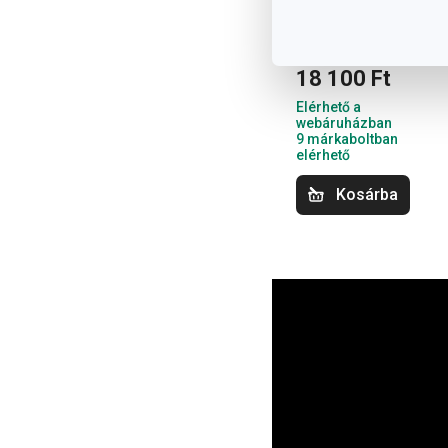
szűrőedény
ø 23 cm
18 100 Ft
Elérhető a
webáruházban
9 márkaboltban
elérhető
Kosárba