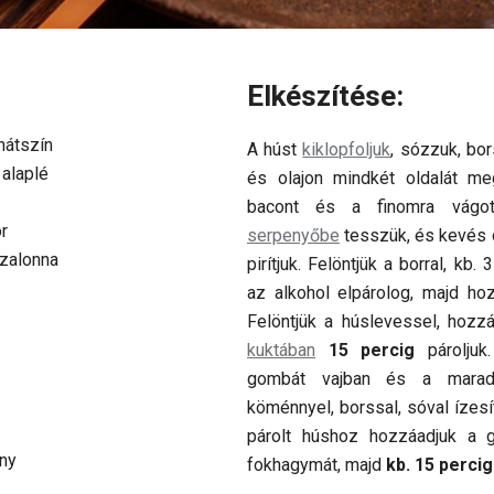
Elkészítése:
hátszín
A húst
kiklopfoljuk
, sózzuk, bor
alaplé
és olajon mindkét oldalát meg
bacont és a finomra vágot
r
serpenyőbe
tesszük, és kevés o
szalonna
pirítjuk. Felöntjük a borral, kb.
az alkohol elpárolog, majd ho
Felöntjük a húslevessel, hozzá
kuktában
15 percig
pároljuk
gombát vajban és a maradék
köménnyel, borssal, sóval ízesí
párolt húshoz hozzáadjuk a 
ény
fokhagymát, majd
kb. 15 percig