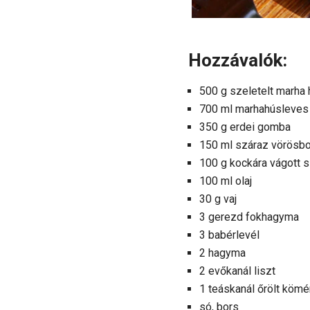
Hozzávalók:
500 g szeletelt marha 
700 ml marhahúsleves 
350 g erdei gomba
150 ml száraz vörösbo
100 g kockára vágott 
100 ml olaj
30 g vaj
3 gerezd fokhagyma
3 babérlevél
2 hagyma
2 evőkanál liszt
1 teáskanál őrölt köm
só, bors