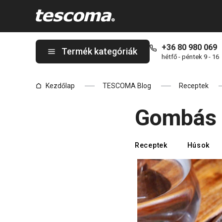
A Gombás marhaszelet oldalon tartózkodik
+36 80 980 069
Termék kategóriák
hétfő - péntek 9 - 16
Kezdőlap
TESCOMA Blog
Receptek
Gombás 
Receptek
Húsok