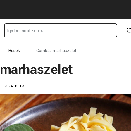
Ugrás a fő tartalomhoz
Ugrás a navigációhoz
Ugrás a kereséshez
Húsok
Gombás marhaszelet
marhaszelet
2024. 10. 03.