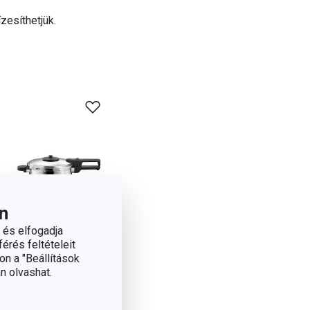
zesíthetjük.
n
 és elfogadja
érés feltételeit
on a "Beállítások
n olvashat.
Ingyen szállítás
GrandCHEF kukta