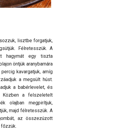
sozzuk, lisztbe forgatjuk,
sütjük. Félretesszük. A
t hagymát egy tiszta
lajon öntjük aranybarnára
 3 percig kavargatjuk, amíg
zzáadjuk a megsült húst.
adjuk a babérlevelet, és
. Közben a felszeletelt
 olajban megpirítjuk,
tjük, majd félretesszük. A
gombát, az összezúzott
főzzük.