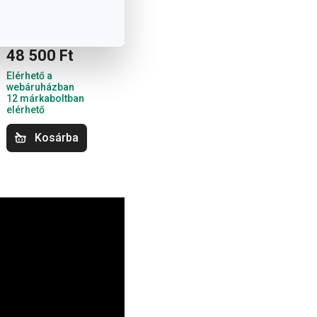
6,0 l
48 500 Ft
Elérhető a
webáruházban
12 márkaboltban
elérhető
Kosárba