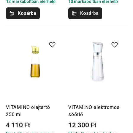
12 márkaboltban elérhető
10 márkaboltban elérhető
Kosárba
Kosárba
VITAMINO olajtartó
VITAMINO elektromos
250 ml
sóőrlő
4 110 Ft
12 300 Ft