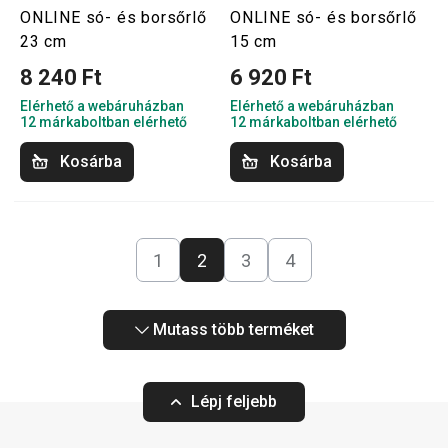
ONLINE só- és borsőrlő
ONLINE só- és borsőrlő
23 cm
15 cm
8 240 Ft
6 920 Ft
Elérhető a webáruházban
Elérhető a webáruházban
12 márkaboltban elérhető
12 márkaboltban elérhető
Kosárba
Kosárba
1
2
3
4
Mutass több terméket
Lépj feljebb