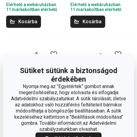
Elérhető a webáruházban
Elérhető a webáruházban
11 márkaboltban elérhető
11 márkaboltban elérhető
Kosárba
Kosárba
Sütiket sütünk a biztonságod
érdekében
Nyomja meg az "Egyetértek" gombot annak
megerősítéséhez, hogy elolvasta és elfogadja
Adatvédelmi szabályzatunkat. A sütik tárolását, illetve
az adatokhoz való hozzáférés feltételeit bármikor
módosíthatja a böngészője beállításaiban. A sütik
kezeléséhez kattintson a "Beállítások módosítása"
VIRGO WOOD só- és
VIRGO WOOD só- és
gombra. További információt az Adatvédelmi
borsőrlő 24 cm
borsőrlő 18 cm
szabályzatunkban olvashat.
10 200 Ft
8 570 Ft