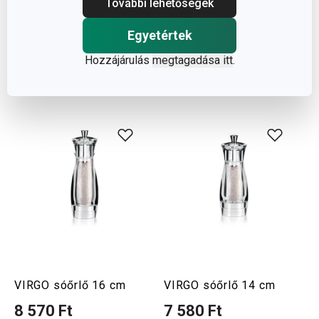
További lehetőségek
Elérhető a webáruházban
Elérhető a webáruházban
10 márkaboltban elérhető
11 márkaboltban elérhető
Egyetértek
Kosárba
Kosárba
Hozzájárulás
megtagadása itt
.
VIRGO sóőrlő 16 cm
VIRGO sóőrlő 14 cm
8 570 Ft
7 580 Ft