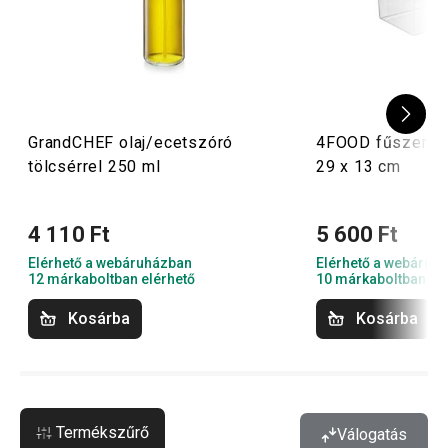
GrandCHEF olaj/ecetszóró
4FOOD fűszerza
tölcsérrel 250 ml
29 x 13 cm
4 110 Ft
5 600 Ft
Elérhető a webáruházban
Elérhető a webáruh
12 márkaboltban elérhető
10 márkaboltban el
Kosárba
Kosárba
Termékszűrő
Válogatás