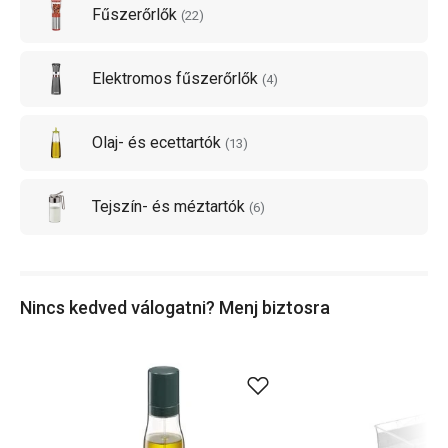
Fűszerőrlők
(
22
)
Elektromos fűszerőrlők
(
4
)
Olaj- és ecettartók
(
13
)
Tejszín- és méztartók
(
6
)
Nincs kedved válogatni? Menj biztosra