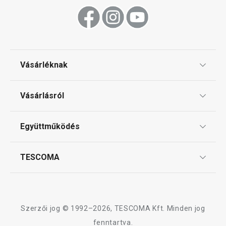
Vásárléknak
Ajándékutalványok
Vásárlásról
Tescoma klub
ÁSZF
Együttműködés
Gyakori kérdések
Szállítási díjak és fizetési módok
Affiliate program
TESCOMA
Reklamáció és termékvisszaküldés
Karrier
TESCOMA garancia és szerviz
Rólunk
Design
Szerzői jog © 1992–2026, TESCOMA Kft. Minden jog
Minőség
fenntartva.