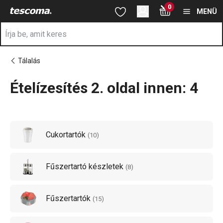
A Ételízesítés 2. oldal innen: 4 oldalon tartózkodik
0
Ugrás a fő tartalomhoz
Ugrás a navigációhoz
Ugrás a kereséshez
MENÜ
Tálalás
Ételízesítés 2. oldal innen: 4
a
Cukortartók
(
10
)
Fűszertartó készletek
(
8
)
Fűszertartók
(
15
)