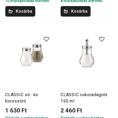
10 márkaboltban elérhető
8 márkaboltban elérhető
Kosárba
Kosárba
CLASSIC só- és
CLASSIC cukoradagoló
borsszóró
150 ml
1 630 Ft
2 460 Ft