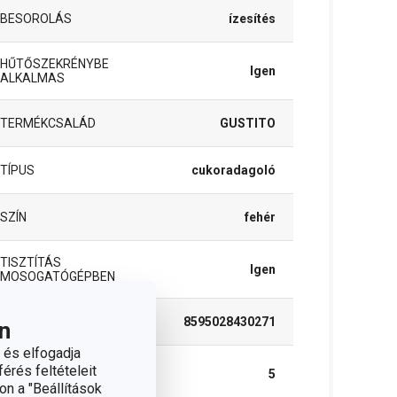
BESOROLÁS
ízesítés
HŰTŐSZEKRÉNYBE
Igen
ALKALMAS
TERMÉKCSALÁD
GUSTITO
TÍPUS
cukoradagoló
SZÍN
fehér
TISZTÍTÁS
Igen
MOSOGATÓGÉPBEN
EAN
8595028430271
n
 és elfogadja
A GARANCIÁLIS IDŐSZAK
érés feltételeit
5
(ÉVEKBEN)
on a "Beállítások