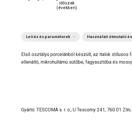
időszak
(években)
Leírás és paraméterek
Használati útmutató és
Első osztályú porcelánból készült, az italok stílusos 
ellenálló, m
ikrohullámú sütőbe, fagyasztóba és mosog
Gyártó: TESCOMA s. r. o., U Tescomy 241, 760 01 Zlín