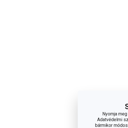
Nyomja meg a
Adatvédelmi sza
bármikor módosít