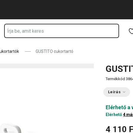
Ugrás a fő tartalomhoz
Ugrás a navigációhoz
Ugrás a kereséshez
ukortartók
GUSTITO cukortartó
GUSTI
Termékkód
386
Leírás
Elérhető a
Elérhető
4 má
4 110 F