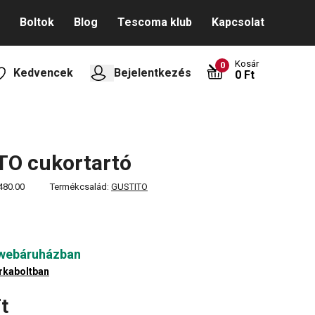
Boltok
Blog
Tescoma klub
Kapcsolat
Kosár
0
Kedvencek
Bejelentkezés
0 Ft
TO cukortartó
480.00
Termékcsalád:
GUSTITO
 webáruházban
rkaboltban
t