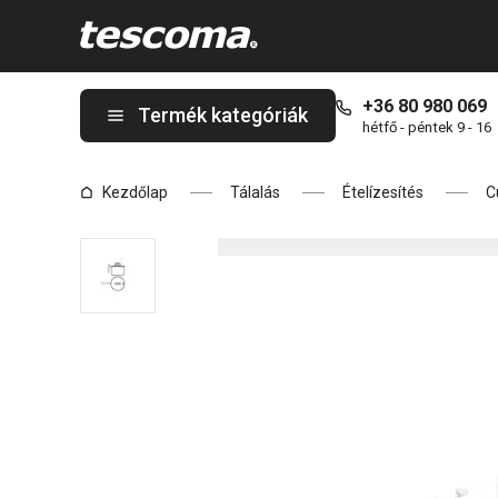
A GUSTITO cukortartó oldalon tartózkodik
+36 80 980 069
Termék kategóriák
hétfő - péntek 9 - 16
Kezdőlap
Tálalás
Ételízesítés
C