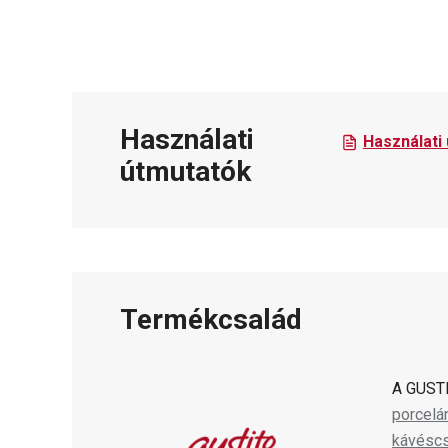
Használati
Használati
útmutatók
Termékcsalád
A GUSTI
porcelá
kávésc