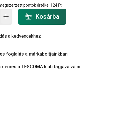
 megszerzett pontok értéke:
124 Ft
a - mennyiség
Kosárba
dás a kedvencekhez
es foglalás a márkaboltjainkban
érdemes a TESCOMA klub tagjává válni