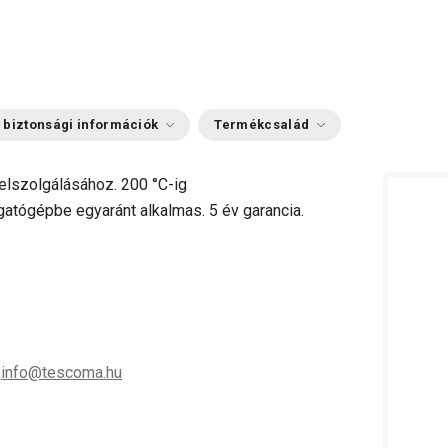
 biztonsági információk
Termékcsalád
felszolgálásához. 200 °C-ig
atógépbe egyaránt alkalmas. 5 év garancia.
;
info@tescoma.hu