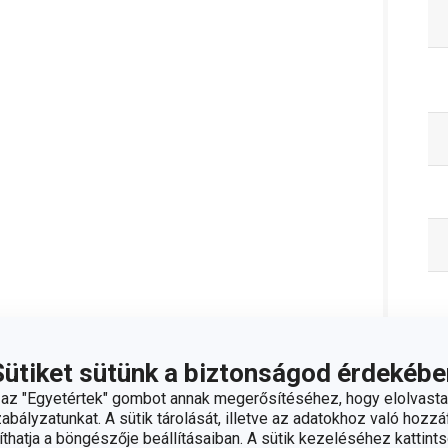
Sütiket sütünk a biztonságod érdekébe
z "Egyetértek" gombot annak megerősítéséhez, hogy elolvasta
bályzatunkat. A sütik tárolását, illetve az adatokhoz való hozzáf
hatja a böngészője beállításaiban. A sütik kezeléséhez kattints