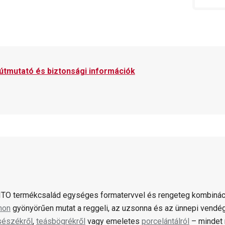
 útmutató és biztonsági információk
TO termékcsalád egységes formatervvel és rengeteg kombináci
non
gyönyörűen mutat a reggeli, az uzsonna és az ünnepi vendég
sészékről
,
teásbögrékről
vagy emeletes
porcelántálról
– mindet 