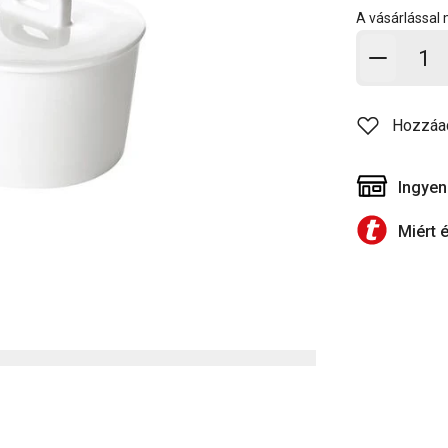
A vásárlással
Kosárb
Hozzáa
Ingyen
Miért 