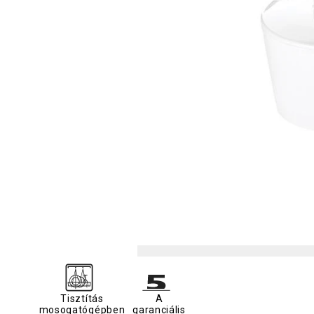
Tisztítás
A
mosogatógépben
garanciális