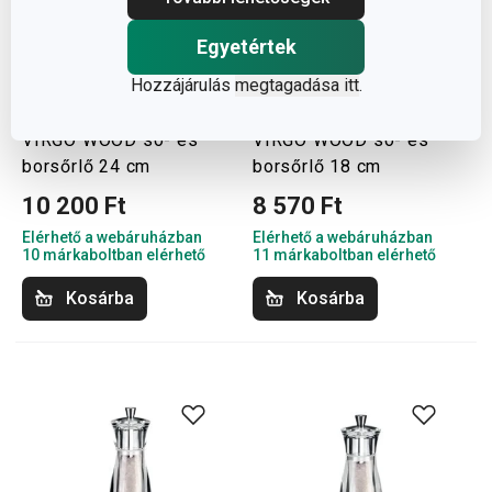
Egyetértek
Hozzájárulás
megtagadása itt
.
VIRGO WOOD só- és
VIRGO WOOD só- és
borsőrlő 24 cm
borsőrlő 18 cm
10 200 Ft
8 570 Ft
Elérhető a webáruházban
Elérhető a webáruházban
10 márkaboltban elérhető
11 márkaboltban elérhető
Kosárba
Kosárba