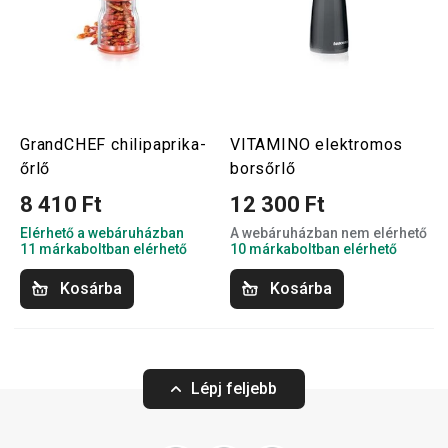
GrandCHEF chilipaprika-
VITAMINO elektromos
őrlő
borsőrlő
8 410 Ft
12 300 Ft
Elérhető a webáruházban
A webáruházban nem elérhető
11 márkaboltban elérhető
10 márkaboltban elérhető
Kosárba
Kosárba
Lépj feljebb