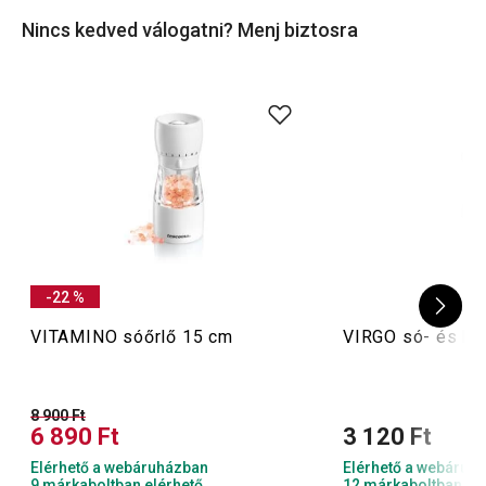
ecetadagolókat
vagy
fűszertartókészleteket
sem, hogy
Nincs kedved válogatni? Menj biztosra
minden készen álljon, ha betoppannának a vendégek!
-22 %
VITAMINO sóőrlő 15 cm
VIRGO só- és bo
8 900 Ft
6 890 Ft
3 120 Ft
Elérhető a webáruházban
Elérhető a webáruh
9 márkaboltban elérhető
12 márkaboltban el