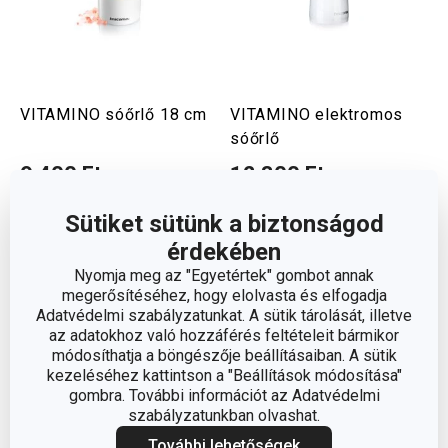
VITAMINO sóőrlő 18 cm
VITAMINO elektromos
sóőrlő
9 400 Ft
12 300 Ft
Elérhető a webáruházban
Elérhető a webáruházban
Sütiket sütünk a biztonságod
10 márkaboltban elérhető
10 márkaboltban elérhető
érdekében
Kosárba
Kosárba
Nyomja meg az "Egyetértek" gombot annak
megerősítéséhez, hogy elolvasta és elfogadja
Adatvédelmi szabályzatunkat. A sütik tárolását, illetve
az adatokhoz való hozzáférés feltételeit bármikor
módosíthatja a böngészője beállításaiban. A sütik
kezeléséhez kattintson a "Beállítások módosítása"
gombra. További információt az Adatvédelmi
szabályzatunkban olvashat.
További lehetőségek