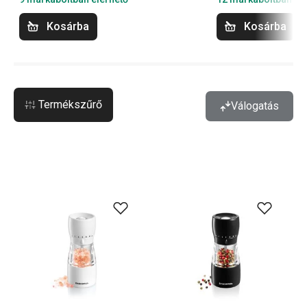
Kosárba
Kosárba
Termékszűrő
Válogatás