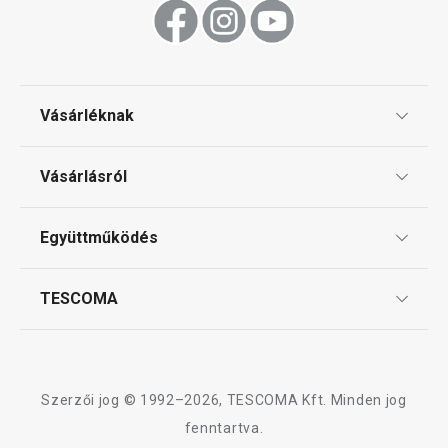
Vásárléknak
Ajándékutalványok
Vásárlásról
Tescoma klub
ÁSZF
Együttműködés
Gyakori kérdések
Szállítási díjak és fizetési módok
Affiliate program
TESCOMA
Reklamáció és termékvisszaküldés
Karrier
TESCOMA garancia és szerviz
Rólunk
Design
Szerzői jog © 1992–2026, TESCOMA Kft. Minden jog
Minőség
fenntartva.