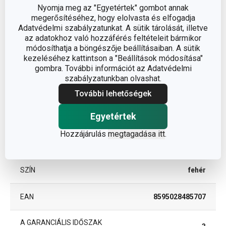
Nyomja meg az "Egyetértek" gombot annak
megerősítéséhez, hogy elolvasta és elfogadja
Egyéb paraméterek
Adatvédelmi szabályzatunkat. A sütik tárolását, illetve
az adatokhoz való hozzáférés feltételeit bármikor
módosíthatja a böngészője beállításaiban. A sütik
ANYAG
műanyag
kezeléséhez kattintson a "Beállítások módosítása"
gombra. További információt az Adatvédelmi
szabályzatunkban olvashat.
konyha
BESOROLÁS
elrendezése
További lehetőségek
Egyetértek
TERMÉKCSALÁD
FlexiSPACE
Hozzájárulás
megtagadása itt
.
TÍPUS
szervező
SZÍN
fehér
EAN
8595028485707
A GARANCIÁLIS IDŐSZAK