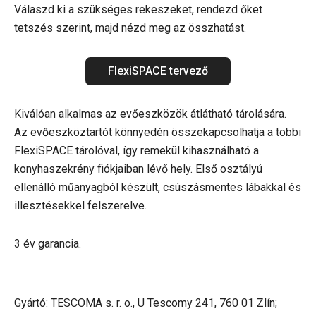
Válaszd ki a szükséges rekeszeket, rendezd őket
tetszés szerint, majd nézd meg az összhatást.
FlexiSPACE tervező
Kiválóan alkalmas az evőeszközök átlátható tárolására.
Az evőeszköztartót könnyedén összekapcsolhatja a többi
FlexiSPACE tárolóval, így remekül kihasználható a
konyhaszekrény fiókjaiban lévő hely. Első osztályú
ellenálló műanyagból készült, csúszásmentes lábakkal és
illesztésekkel felszerelve.
3 év garancia.
Gyártó: TESCOMA s. r. o., U Tescomy 241, 760 01 Zlín;