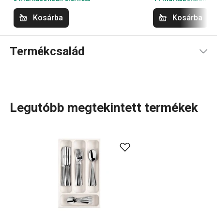
Kosárba
Kosárba
Termékcsalád
Legutóbb megtekintett termékek
Visszafogottak, mégis
nélkülözhetetlen segítőtársak a
konyhában
– ilyenek a FlexiSPACE termékcsalád tagjai.
Főként a szekrényekben és fiókokban találod meg őket:
fiókrendszerezők
konyhai eszközökhöz, tányér- és
fedőtartók, akasztós tartók konyhai kellékekhez. A
rendkívül széles kínálat részei még a védőalátétek, a
hűtőszekrénybe és fagyasztóba való tárolódobozok és