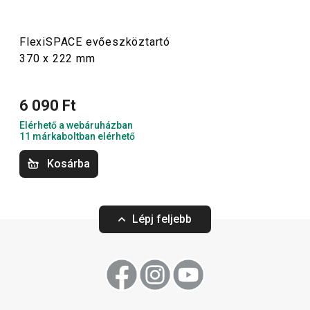
az akasztós sínek is. Az okos megoldások között
borospohártartó, palack- és doboztároló állvány, valamint
egy praktikus kenyértartó is helyet kapott.
FlexiSPACE evőeszköztartó
370 x 222 mm
Háztartás
6 090 Ft
Elérhető a webáruházban
11 márkaboltban elérhető
Konyhai eszközök
Kosárba
Lépj feljebb