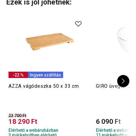
Ezek is jól jöhetnek:
-22 %
Ingyen szállítás
AZZA vágódeszka 50 x 33 cm
GIRO üvegtál ø 
23 700 Ft
18 290 Ft
6 090 Ft
Elérhető a webáruházban
Elérhető a webáruh
3 márkaboltban elérhető
11 márkaboltban el