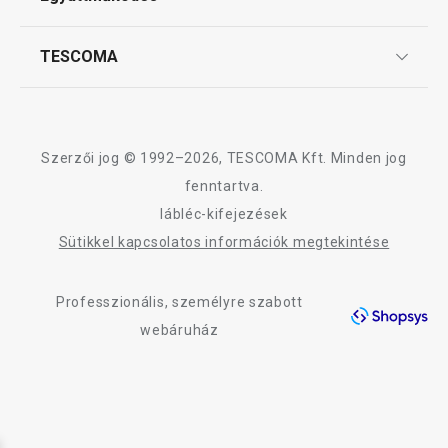
Gyakori kérdések
Szállítási díjak és fizetési módok
Affiliate program
TESCOMA
Reklamáció és termékvisszaküldés
Karrier
TESCOMA garancia és szerviz
Rólunk
Design
Szerzői jog © 1992–2026, TESCOMA Kft. Minden jog
Minőség
fenntartva.
lábléc-kifejezések
Blog
Sütikkel kapcsolatos információk megtekintése
Kapcsolat
Professzionális, személyre szabott
Adatkezelési Tájékoztató
webáruház
Akadálymentességi nyilatkozat