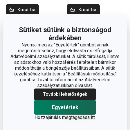
Kosárba
Kosárba
Sütiket sütünk a biztonságod
érdekében
Nyomja meg az "Egyetértek" gombot annak
megerősítéséhez, hogy elolvasta és elfogadja
Adatvédelmi szabályzatunkat. A sütik tárolását, illetve
az adatokhoz való hozzáférés feltételeit bármikor
módosíthatja a böngészője beállításaiban. A sütik
kezeléséhez kattintson a "Beállítások módosítása"
gombra. További információt az Adatvédelmi
szabályzatunkban olvashat.
További lehetőségek
FLAIR SHINE étkezési
Egyetértek
alátét 45 x 32 cm, zöld
Hozzájárulás
megtagadása itt
.
1 800 Ft
Elérhető a webáruházban