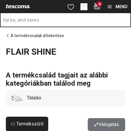
A FLAIR SHINE oldalon tartózkodik
0
Ugrás a fő tartalomhoz
Ugrás a navigációhoz
Ugrás a kereséshez
MENÜ
A termékvonalak áttekintése
FLAIR SHINE
a
A termékcsalád tagjait az alábbi
kategóriákban találod meg
Tálalás
Termékszűrő
Válogatás