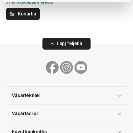
3 márkaboltban elérhető
Kosárba
Lépj feljebb
Vásárléknak
Ajándékutalványok
Vásárlásról
Tescoma klub
ÁSZF
Együttműködés