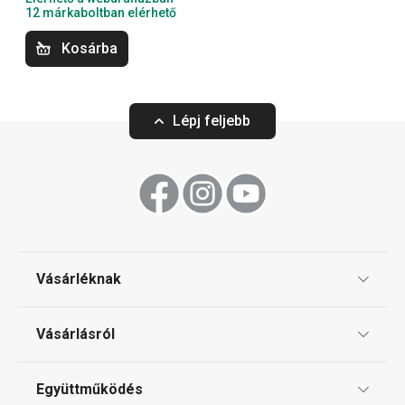
Sütés
12 márkaboltban elérhető
Kosárba
Szeletelés
Lépj feljebb
Konyhai eszközök
Tálalás
Főzés
Vásárléknak
Háztartási gépek
Ajándékutalványok
Vásárlásról
Tescoma klub
Háztartás
ÁSZF
Együttműködés
Gyakori kérdések