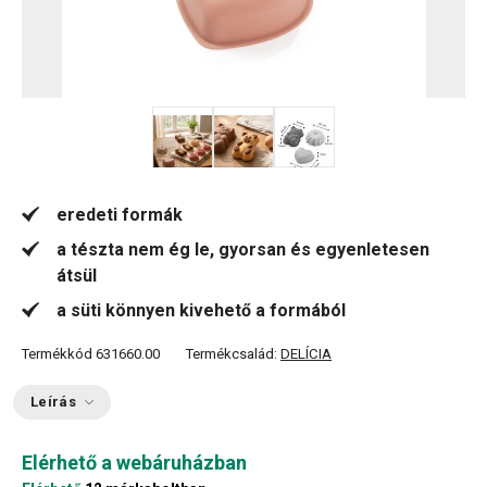
eredeti formák
a tészta nem ég le, gyorsan és egyenletesen
átsül
a süti könnyen kivehető a formából
Termékkód
631660.00
Termékcsalád:
DELÍCIA
Leírás
Elérhető a webáruházban