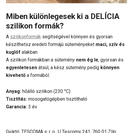
Miben különlegesek ki a DELÍCIA
szilikon formák?
A
szilikonformák
segítségével könnyen és gyorsan
készíthetsz eredeti formájú süteményeket
maci, szív és
kuglóf
alakban.
A szilikon formákban a sütemény
nem ég le
, gyorsan és
egyenletesen
átsül, a kész sütemény pedig
könnyen
kivehető
a formából.
Anyag:
hőálló szilikon (230 °C)
Tisztítás:
mosogatógépben tisztítható
Garancia:
3 év
Gyártó: TESCOMA s. r. o., U Tescomy 241, 760 01 Zlín;