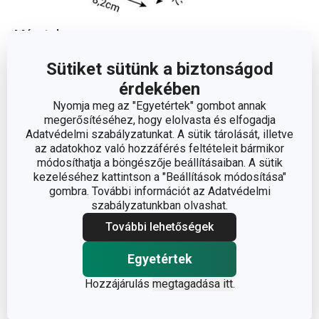
Méretek
Sütiket sütünk a biztonságod
A TERMÉK MAGASSÁGA (CM)
3
érdekében
Nyomja meg az "Egyetértek" gombot annak
megerősítéséhez, hogy elolvasta és elfogadja
Egyéb paraméterek
Adatvédelmi szabályzatunkat. A sütik tárolását, illetve
az adatokhoz való hozzáférés feltételeit bármikor
módosíthatja a böngészője beállításaiban. A sütik
ANYAG
szilikon
kezeléséhez kattintson a "Beállítások módosítása"
gombra. További információt az Adatvédelmi
BESOROLÁS
formák
szabályzatunkban olvashat.
További lehetőségek
SÜTŐBE ALKALMAS
Igen
Egyetértek
TERMÉKCSALÁD
DELÍCIA
Hozzájárulás
megtagadása itt
.
TÍPUS
formácska