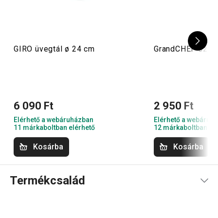
GIRO üvegtál ø 24 cm
GrandCHEF szili
6 090 Ft
2 950 Ft
Elérhető a webáruházban
Elérhető a webáruh
11 márkaboltban elérhető
12 márkaboltban el
Kosárba
Kosárba
Termékcsalád