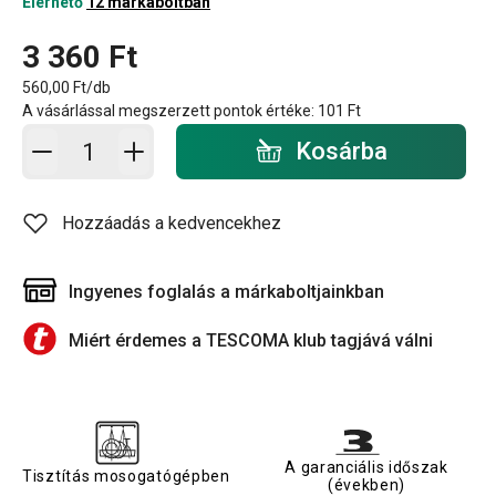
Elérhető
12 márkaboltban
3 360 Ft
560,00 Ft/db
A vásárlással megszerzett pontok értéke:
101 Ft
Kosárba - mennyiség
Kosárba
Hozzáadás a kedvencekhez
Ingyenes foglalás a márkaboltjainkban
Miért érdemes a TESCOMA klub tagjává válni
A garanciális időszak
Tisztítás mosogatógépben
(években)