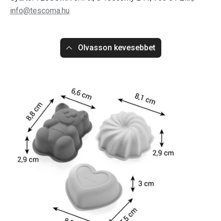
info@tescoma.hu
Olvasson kevesebbet