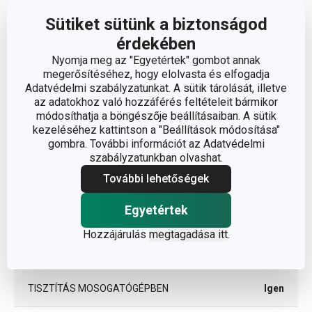
ANYAG
szilikon
Sütiket sütünk a biztonságod
érdekében
BESOROLÁS
sütőforma
Nyomja meg az "Egyetértek" gombot annak
megerősítéséhez, hogy elolvasta és elfogadja
Adatvédelmi szabályzatunkat. A sütik tárolását, illetve
HŰTŐSZEKRÉNYBE ALKALMAS
Igen
az adatokhoz való hozzáférés feltételeit bármikor
módosíthatja a böngészője beállításaiban. A sütik
SÜTŐBE ALKALMAS
Igen
kezeléséhez kattintson a "Beállítások módosítása"
gombra. További információt az Adatvédelmi
szabályzatunkban olvashat.
DELÍCIA
TERMÉKCSALÁD
SiliconPRIME
További lehetőségek
Egyetértek
TÍPUS
lap, lemez
Hozzájárulás
megtagadása itt
.
SZÍN
narancssárga
TISZTÍTÁS MOSOGATÓGÉPBEN
Igen