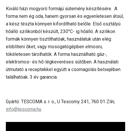
Kiváló házi mogyoró formájú sütemény készítésére.
A
forma nem ég oda, hanem gyorsan és egyenletesen átsül,
a kész tészta könnyen kifordítható belőle. Első osztályú
hőálló szilikonból készült, 230°C- ig hőálló. A szilikon
formák könnyen tisztíthatóak, használatuk után elég
elöblíteni őket, vagy mosogatógépben elmosni,
tökéletesen tárolhatók. A forma használható gáz-,
elektromos- és hő-légkeveréses sütőben. A használati
útmutató a receptekkel együtt a csomagolás belsejében
találhatóak. 3 év garancia.
Gyártó: TESCOMA s. r. o., U Tescomy 241, 760 01 Zlín;
info@tescoma.hu