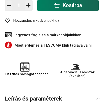
Kosárba - mennyiség
Kosárba
Hozzáadás a kedvencekhez
Ingyenes foglalás a márkaboltjainkban
Miért érdemes a TESCOMA klub tagjává válni
A garanciális időszak
Tisztítás mosogatógépben
(években)
Leírás és paraméterek