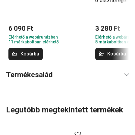
6 díszítőfejjel
6 090 Ft
3 280 Ft
Elérhető a webáruházban
Elérhető a webáruh
11 márkaboltban elérhető
8 márkaboltban elér
Kosárba
Kosárba
Termékcsalád
Legutóbb megtekintett termékek
A DELÍCIA SiliconPRIME termékcsaládot a kiváló
minőségű, hőálló szilikon használata teszi különlegessé.