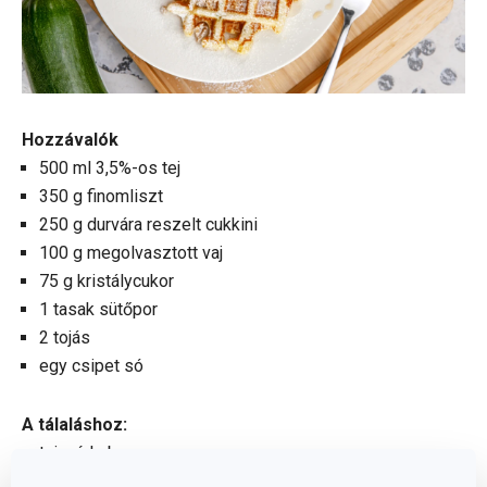
Hozzávalók
500 ml 3,5%-os tej
350 g finomliszt
250 g durvára reszelt cukkini
100 g megolvasztott vaj
75 g kristálycukor
1 tasak sütőpor
2 tojás
egy csipet só
A tálaláshoz:
tejszínhab
dió