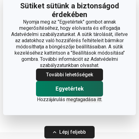
Sütiket sütünk a biztonságod
porcukor
érdekében
juharszirup
Nyomja meg az "Egyetértek" gombot annak
megerősítéséhez, hogy elolvasta és elfogadja
Keverd össze a lisztet, a cukrot, a sütőport és a sót. A
Adatvédelmi szabályzatunkat. A sütik tárolását, illetve
száraz hozzávalókhoz öntsd hozzá a vajat és a tejet is.
az adatokhoz való hozzáférés feltételeit bármikor
módosíthatja a böngészője beállításaiban. A sütik
Add hozzá a tojásokat is, és dolgozd simára a tésztát.
kezeléséhez kattintson a "Beállítások módosítása"
Reszeld le a cukkinit, konyharuhában csavard ki, hogy
gombra. További információt az Adatvédelmi
eltávolítsd belőle a vizet, majd keverd hozzá a tésztához.
szabályzatunkban olvashat.
Egy szendvicssütőben süss a keverékből aranybarna
További lehetőségek
gofrikat.
Egyetértek
TIPPÜNK:
Hozzájárulás
megtagadása itt
.
Tálald a gofrikat tejszínhabbal és dióval, szórd meg őket
egy kis porcukorral, és csorgass rájuk juharszirupot.
Lépj feljebb