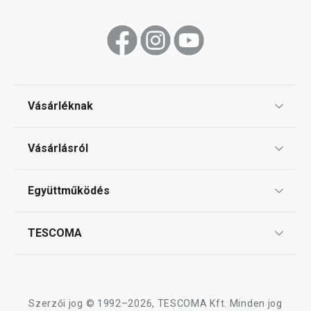
Vásárléknak
Ajándékutalványok
Vásárlásról
Tescoma klub
ÁSZF
Együttműködés
Gyakori kérdések
Szállítási díjak és fizetési módok
Affiliate program
TESCOMA
Reklamáció és termékvisszaküldés
Karrier
TESCOMA garancia és szerviz
Rólunk
Design
Szerzői jog © 1992–2026, TESCOMA Kft. Minden jog