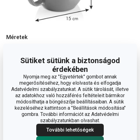
Méretek
A TERMÉK MAGASSÁGA (CM)
8.5
Sütiket sütünk a biztonságod
érdekében
TÉRFOGAT (L)
0.6
Nyomja meg az "Egyetértek" gombot annak
megerősítéséhez, hogy elolvasta és elfogadja
A TERMÉK HOSSZA (CM)
15
Adatvédelmi szabályzatunkat. A sütik tárolását, illetve
az adatokhoz való hozzáférés feltételeit bármikor
módosíthatja a böngészője beállításaiban. A sütik
ÁTMÉRŐ (CM)
11
kezeléséhez kattintson a "Beállítások módosítása"
gombra. További információt az Adatvédelmi
szabályzatunkban olvashat.
Egyéb paraméterek
További lehetőségek