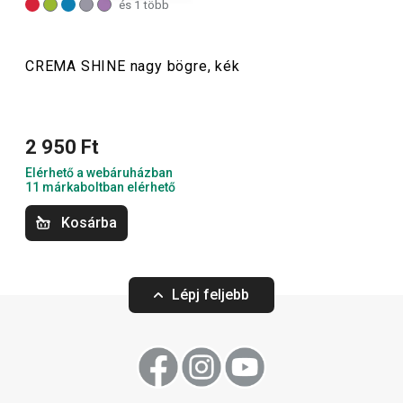
és 1 több
pasztellszíneikkel garantáltan feldobják a hangulatot.
CREMA SHINE nagy bögre, kék
Italok
2 950 Ft
Tálalás
Elérhető a webáruházban
11 márkaboltban elérhető
Kosárba
Lépj feljebb