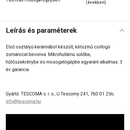
Tisztítás mosogatógépben
(években)
Leírás és paraméterek
Első osztályú kerámiából készült, kétszínű csillogó
zománccal bevonva. Mikrohullámú sütőbe,
hűtőszekrénybe és mosogatógépbe egyaránt alkalmas. 3
év garancia.
Gyártó: TESCOMA s. r. o., U Tescomy 241, 760 01 Zlín;
info@tescoma.hu