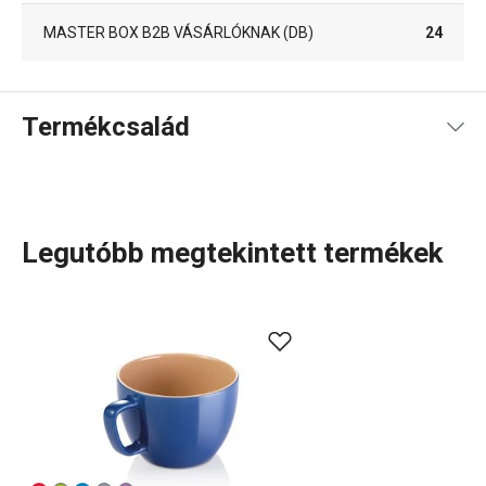
MASTER BOX B2B VÁSÁRLÓKNAK (DB)
24
Termékcsalád
Legutóbb megtekintett termékek
A CREMA termékcsalád letisztult, elegáns dizájnjáról és a
porcelán lágy krémfehér színéről ismert. A kollekcióban
minden megtalálható, ami a meleg és hideg italok
felszolgálásához szükséges:
tányérok
,
csészék
és
csészealjak
,
kannák
és
teásbögrék
, valamint
poharak
italokhoz és
sörhöz
. A termékcsalád részei a CREMA
SHINE csészék és bögrék is, amelyek élénk