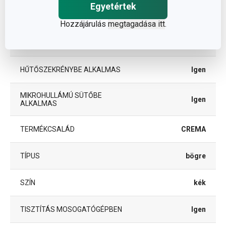
Egyetértek
ANYAG
kerámia
Hozzájárulás
megtagadása itt
.
bögrék és
BESOROLÁS
csészék
HŰTŐSZEKRÉNYBE ALKALMAS
Igen
MIKROHULLÁMÚ SÜTŐBE
Igen
ALKALMAS
TERMÉKCSALÁD
CREMA
TÍPUS
bögre
SZÍN
kék
TISZTÍTÁS MOSOGATÓGÉPBEN
Igen