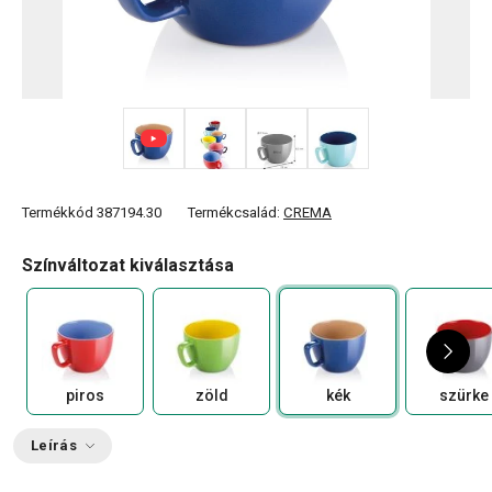
+ 8
Termékkód
387194.30
Termékcsalád:
CREMA
Színváltozat kiválasztása
piros
zöld
kék
szürke
Leírás