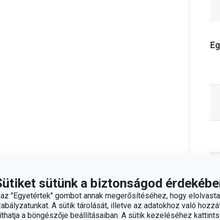
Eg
Sütiket sütünk a biztonságod érdekébe
z "Egyetértek" gombot annak megerősítéséhez, hogy elolvasta
bályzatunkat. A sütik tárolását, illetve az adatokhoz való hozzáf
hatja a böngészője beállításaiban. A sütik kezeléséhez kattints