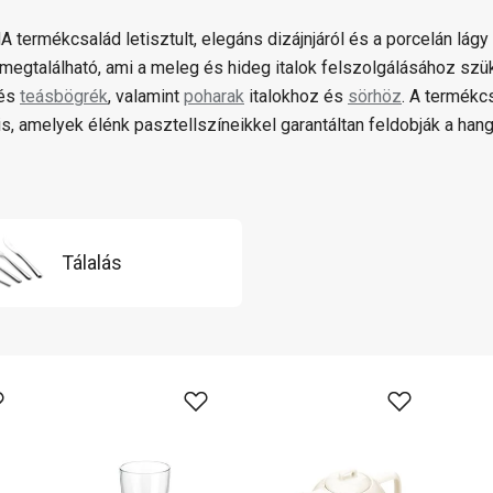
 termékcsalád letisztult, elegáns dizájnjáról és a porcelán lágy
megtalálható, ami a meleg és hideg italok felszolgálásához sz
és
teásbögrék
, valamint
poharak
italokhoz és
sörhöz
. A termék
s, amelyek élénk pasztellszíneikkel garantáltan feldobják a hang
Tálalás