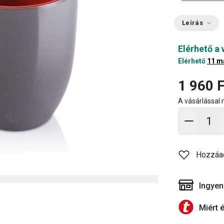
Leírás
Elérhető a
Elérhető
11 m
1 960 F
A vásárlással
Kosárb
Hozzáa
Ingyen
Miért 