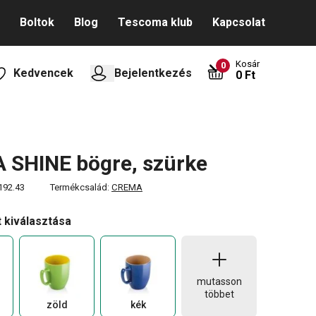
Boltok
Blog
Tescoma klub
Kapcsolat
Kosár
0
Kedvencek
Bejelentkezés
0 Ft
 SHINE bögre, szürke
192.43
Termékcsalád:
CREMA
t kiválasztása
mutasson
többet
zöld
kék