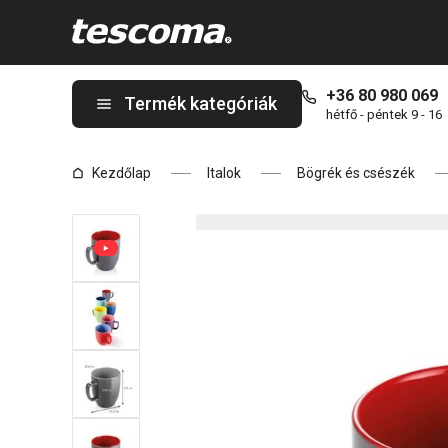
A CREMA SHINE bögre, szürke oldalon tartózkodik
+36 80 980 069
Termék kategóriák
hétfő - péntek 9 - 16
Kezdőlap
Italok
Bögrék és csészék