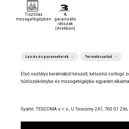
Tisztítás
A
mosogatógépben
garanciális
időszak
(években)
Leírás és paraméterek
Termékcsalád
Első osztályú kerámiából készült, kétszínű csillogó 
hűtőszekrénybe és mosogatógépbe egyaránt alkalmas.
Gyártó: TESCOMA s. r. o., U Tescomy 241, 760 01 Zlín