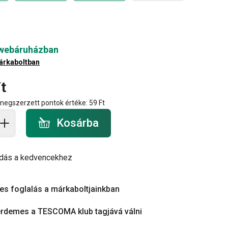
 webáruházban
árkaboltban
t
 megszerzett pontok értéke:
59 Ft
a - mennyiség
Kosárba
dás a kedvencekhez
es foglalás a márkaboltjainkban
érdemes a TESCOMA klub tagjává válni