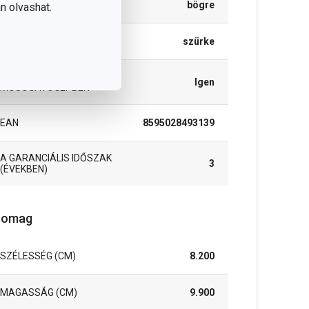
TÍPUS
bögre
n olvashat.
SZÍN
szürke
TISZTÍTÁS
Igen
MOSOGATÓGÉPBEN
EAN
8595028493139
A GARANCIÁLIS IDŐSZAK
3
(ÉVEKBEN)
somag
SZÉLESSÉG (CM)
8.200
MAGASSÁG (CM)
9.900