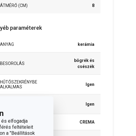
ÁTMÉRŐ (CM)
8
yéb paraméterek
ANYAG
kerámia
bögrék és
BESOROLÁS
csészék
HŰTŐSZEKRÉNYBE
Igen
ALKALMAS
MIKROHULLÁMÚ SÜTŐBE
Igen
ALKALMAS
n
 és elfogadja
TERMÉKCSALÁD
CREMA
érés feltételeit
on a "Beállítások