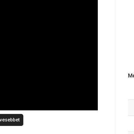
Mé
vesebbet