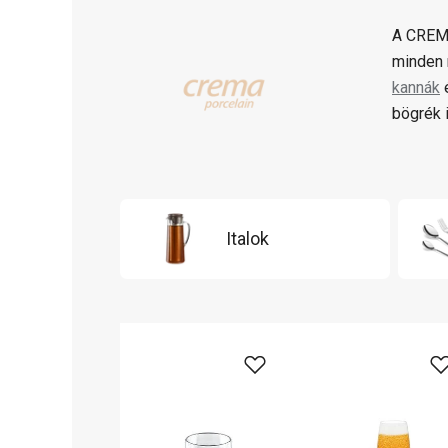
A CREMA
minden 
kannák
bögrék i
Italok