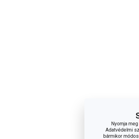
Nyomja meg a
Adatvédelmi sza
bármikor módosít