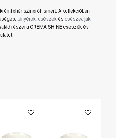
 krémfehér színéről ismert. A kollekcióban
ükséges:
tányérok
,
csészék
és
csészealjak
,
család részei a CREMA SHINE csészék és
ulatot.