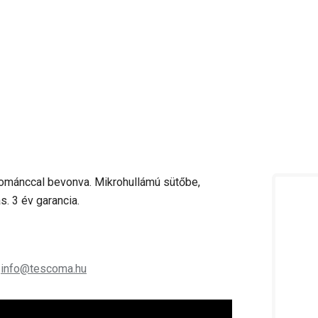
zománccal bevonva. Mikrohullámú sütőbe,
 3 év garancia.
;
info@tescoma.hu