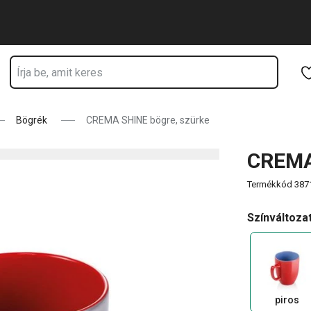
Ugrás a fő tartalomhoz
Ugrás a navigációhoz
Ugrás a kereséshez
Bögrék
CREMA SHINE bögre, szürke
CREMA
Termékkód
387
Színváltoza
piros