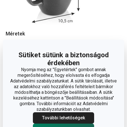
Méretek
A TERMÉK MAGASSÁGA (CM)
9.5
Sütiket sütünk a biztonságod
érdekében
TÉRFOGAT (L)
0.3
Nyomja meg az "Egyetértek" gombot annak
megerősítéséhez, hogy elolvasta és elfogadja
A TERMÉK HOSSZA (CM)
10.5
Adatvédelmi szabályzatunkat. A sütik tárolását, illetve
az adatokhoz való hozzáférés feltételeit bármikor
módosíthatja a böngészője beállításaiban. A sütik
ÁTMÉRŐ (CM)
8
kezeléséhez kattintson a "Beállítások módosítása"
gombra. További információt az Adatvédelmi
szabályzatunkban olvashat.
Egyéb paraméterek
További lehetőségek