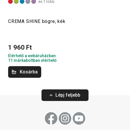
és 1 több
pasztellszíneikkel garantáltan feldobják a hangulatot.
CREMA SHINE bögre, kék
Italok
1 960 Ft
Tálalás
Elérhető a webáruházban
11 márkaboltban elérhető
Kosárba
Lépj feljebb