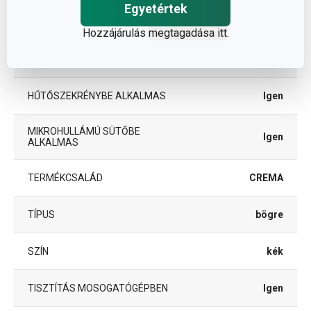
Egyetértek
ANYAG
kerámia
Hozzájárulás
megtagadása itt
.
bögrék és
BESOROLÁS
csészék
HŰTŐSZEKRÉNYBE ALKALMAS
Igen
MIKROHULLÁMÚ SÜTŐBE
Igen
ALKALMAS
TERMÉKCSALÁD
CREMA
TÍPUS
bögre
SZÍN
kék
TISZTÍTÁS MOSOGATÓGÉPBEN
Igen