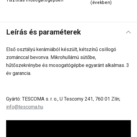
Tisztítás mosogatógépben
(években)
Leírás és paraméterek
Első osztályú kerámiából készült, kétszínű csillogó
zománccal bevonva. Mikrohullámú sütőbe,
hűtőszekrénybe és mosogatógépbe egyaránt alkalmas. 3
év garancia.
Gyártó: TESCOMA s. r. o., U Tescomy 241, 760 01 Zlín;
info@tescoma.hu