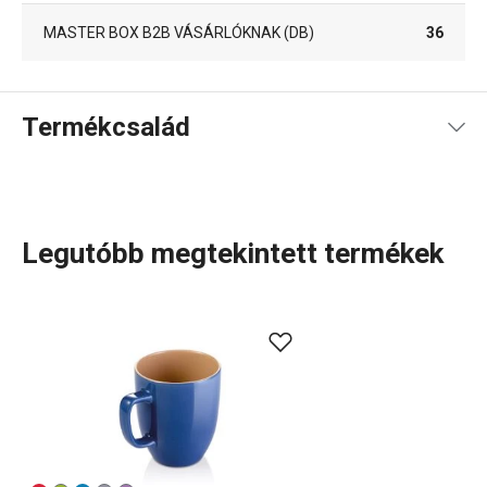
MASTER BOX B2B VÁSÁRLÓKNAK (DB)
36
Termékcsalád
Legutóbb megtekintett termékek
A CREMA termékcsalád letisztult, elegáns dizájnjáról és a
porcelán lágy krémfehér színéről ismert. A kollekcióban
minden megtalálható, ami a meleg és hideg italok
felszolgálásához szükséges:
tányérok
,
csészék
és
csészealjak
,
kannák
és
teásbögrék
, valamint
poharak
italokhoz és
sörhöz
. A termékcsalád részei a CREMA
SHINE csészék és bögrék is, amelyek élénk