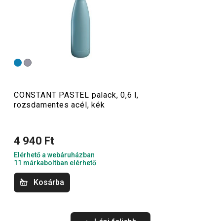
termopalackok
, valamint praktikus, teljesen rozsdamentes
acélból készült palackok tartoznak. Kiváló minőségű
rozsdamentes acélból készülnek. Hétköznapi használat
mellett a teához és kávéhoz való termoszok, illetve az
ivópalackok
gyakorlatilag törhetetlenek. A termoszok
természetesen nemcsak forró italok, hanem hideg italok
tárolására is alkalmasak.
CONSTANT PASTEL palack, 0,6 l,
rozsdamentes acél, kék
Kültéri tevékenységek
4 940 Ft
Elérhető a webáruházban
11 márkaboltban elérhető
Kosárba