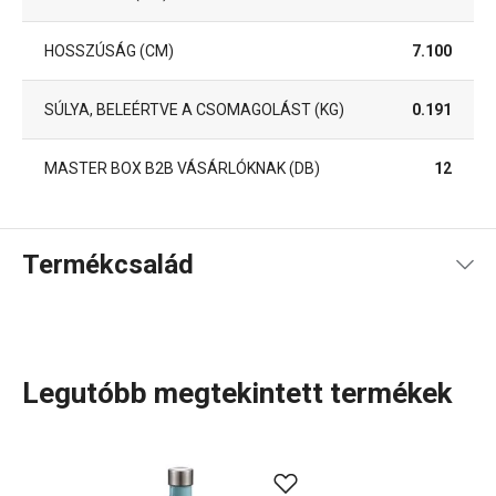
HOSSZÚSÁG (CM)
7.100
SÚLYA, BELEÉRTVE A CSOMAGOLÁST (KG)
0.191
MASTER BOX B2B VÁSÁRLÓKNAK (DB)
12
Termékcsalád
Legutóbb megtekintett termékek
A CONSTANT termékcsaládba
termoszok bögrével
,
utazáshoz és sportoláshoz
tervezett termoszok,