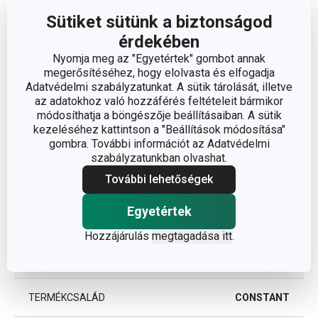
Sütiket sütünk a biztonságod
érdekében
Nyomja meg az "Egyetértek" gombot annak
megerősítéséhez, hogy elolvasta és elfogadja
Méretek
Adatvédelmi szabályzatunkat. A sütik tárolását, illetve
az adatokhoz való hozzáférés feltételeit bármikor
módosíthatja a böngészője beállításaiban. A sütik
TÉRFOGAT (L)
0.6
kezeléséhez kattintson a "Beállítások módosítása"
gombra. További információt az Adatvédelmi
szabályzatunkban olvashat.
Egyéb paraméterek
További lehetőségek
műanyag, szilikon,
Egyetértek
ANYAG
rozsdamentes acél
Hozzájárulás
megtagadása itt
.
BESOROLÁS
ivási rendszer
TERMÉKCSALÁD
CONSTANT