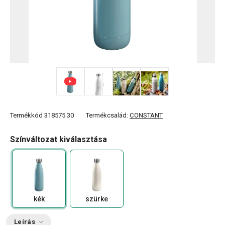
+ 1
Termékkód
318575.30
Termékcsalád:
CONSTANT
Színváltozat kiválasztása
kék
szürke
Leírás