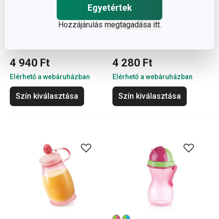
Egyetértek
CONSTANT PASTEL
PURITY italpalack, 0.5 l
Hozzájárulás
megtagadása itt
.
palack, 0,6 l,
rozsdamentes acél
4 940 Ft
4 280 Ft
Elérhető a webáruházban
Elérhető a webáruházban
Szín kiválasztása
Szín kiválasztása