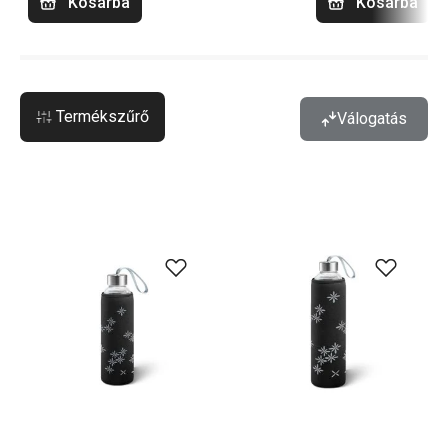
Kosárba
Kosárba
Termékszűrő
Válogatás