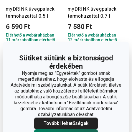
myDRINK üvegpalack
myDRINK üvegpalack
termohuzattal 0,5 l
termohuzattal 0,7 l
6 590 Ft
7 580 Ft
Elérhető a webáruházban
Elérhető a webáruházban
11 márkaboltban elérhető
12 márkaboltban elérhető
Kosárba
Kosárba
Sütiket sütünk a biztonságod
érdekében
Nyomja meg az "Egyetértek" gombot annak
megerősítéséhez, hogy elolvasta és elfogadja
Adatvédelmi szabályzatunkat. A sütik tárolását, illetve
az adatokhoz való hozzáférés feltételeit bármikor
módosíthatja a böngészője beállításaiban. A sütik
kezeléséhez kattintson a "Beállítások módosítása"
gombra. További információt az Adatvédelmi
szabályzatunkban olvashat.
További lehetőségek