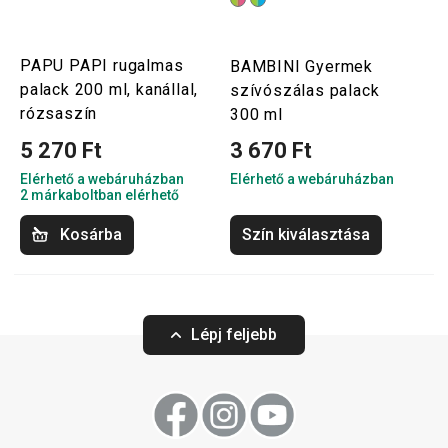
PAPU PAPI rugalmas
BAMBINI Gyermek
palack 200 ml, kanállal,
szívószálas palack
rózsaszín
300 ml
5 270 Ft
3 670 Ft
Elérhető a webáruházban
Elérhető a webáruházban
2 márkaboltban elérhető
Kosárba
Szín kiválasztása
Lépj feljebb