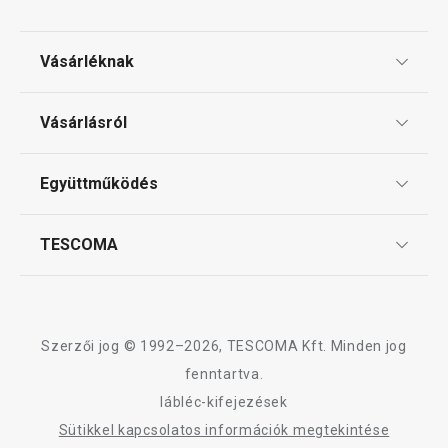
Vásárléknak
Ajándékutalványok
Vásárlásról
Tescoma klub
ÁSZF
Együttműködés
Gyakori kérdések
Szállítási díjak és fizetési módok
Affiliate program
TESCOMA
Reklamáció és termékvisszaküldés
Karrier
TESCOMA garancia és szerviz
Rólunk
Design
Szerzői jog © 1992–2026, TESCOMA Kft. Minden jog
Minőség
fenntartva.
lábléc-kifejezések
Blog
Sütikkel kapcsolatos információk megtekintése