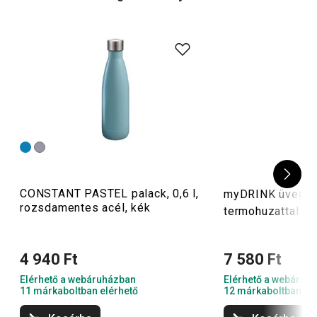
CONSTANT PASTEL palack, 0,6 l,
myDRINK üvegpa
rozsdamentes acél, kék
termohuzattal 0,7
4 940 Ft
7 580 Ft
Elérhető a webáruházban
Elérhető a webáruh
11 márkaboltban elérhető
12 márkaboltban el