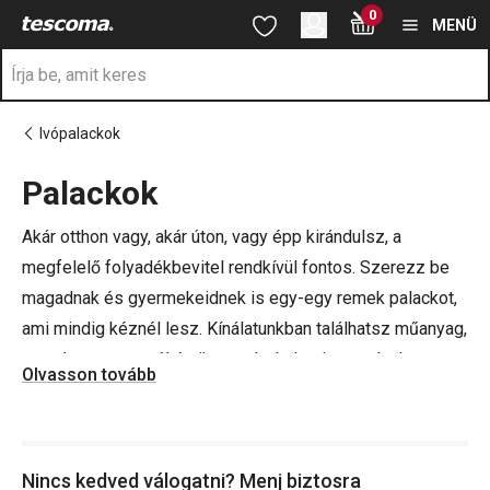
A Palackok oldalon tartózkodik
0
Ugrás a fő tartalomhoz
Ugrás a navigációhoz
Ugrás a kereséshez
MENÜ
Ivópalackok
Palackok
a
Akár otthon vagy, akár úton, vagy épp kirándulsz, a
megfelelő folyadékbevitel rendkívül fontos. Szerezz be
magadnak és gyermekeidnek is egy-egy remek palackot,
ami mindig kéznél lesz. Kínálatunkban találhatsz műanyag,
rozsdamentes acél és üvegpalackokat is, amelyek
Olvasson tovább
egyaránt nagyszerűek iskolába, kirándulásra vagy
sportoláshoz is. Kiváló minőségű, egészségre ártalmatlan
anyagokból készülnek, és mindennapos használatra
Nincs kedved válogatni? Menj biztosra
terveztük őket.