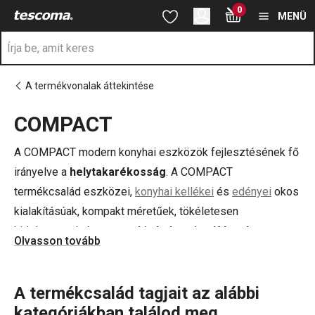
A COMPACT oldalon tartózkodik
0
Ugrás a fő tartalomhoz
Ugrás a navigációhoz
Ugrás a kereséshez
MENÜ
A termékvonalak áttekintése
COMPACT
a
A COMPACT modern konyhai eszközök fejlesztésének fő
irányelve a
helytakarékosság
. A COMPACT
termékcsalád eszközei,
konyhai kellékei
és
edényei
okos
kialakításúak, kompakt méretűek, tökéletesen
kidolgozottak és nagyon
kis helyen is elférnek
.
Olvasson tovább
A termékcsalád tagjait az alábbi
kategóriákban találod meg