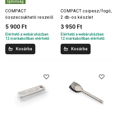
Újdonság
COMPACT
COMPACT csipesz/fogó,
összecsukható reszelő
2 db-os készlet
5 900 Ft
3 950 Ft
Elérhető a webáruházban
Elérhető a webáruházban
12 márkaboltban elérhető
12 márkaboltban elérhető
Kosárba
Kosárba