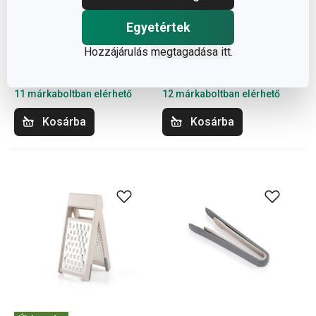
COMPACT
COMPACT sütőtepsi
edénycsepegtető,
42 x 36 cm
Egyetértek
kihúzható
Hozzájárulás
megtagadása itt
.
10 200 Ft
7 750 Ft
Elérhető a webáruházban
Elérhető a webáruházban
11 márkaboltban elérhető
12 márkaboltban elérhető
Kosárba
Kosárba