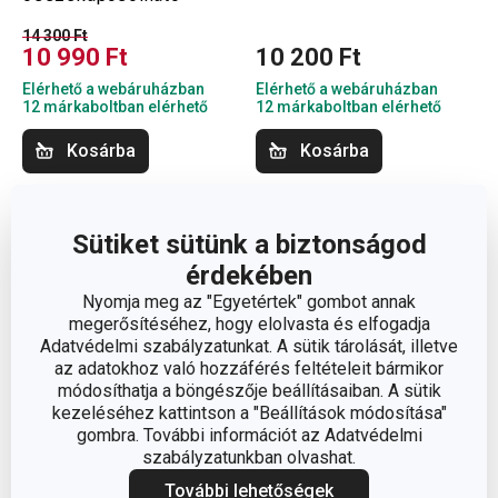
14 300 Ft
10 990 Ft
10 200 Ft
Elérhető a webáruházban
Elérhető a webáruházban
12 márkaboltban elérhető
12 márkaboltban elérhető
Kosárba
Kosárba
Sütiket sütünk a biztonságod
érdekében
Nyomja meg az "Egyetértek" gombot annak
megerősítéséhez, hogy elolvasta és elfogadja
Adatvédelmi szabályzatunkat. A sütik tárolását, illetve
az adatokhoz való hozzáférés feltételeit bármikor
módosíthatja a böngészője beállításaiban. A sütik
kezeléséhez kattintson a "Beállítások módosítása"
gombra. További információt az Adatvédelmi
szabályzatunkban olvashat.
További lehetőségek