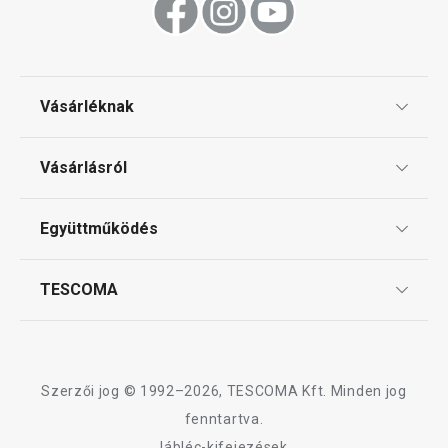
Vásárléknak
Ajándékutalványok
Vásárlásról
Tescoma klub
ÁSZF
Együttműködés
Gyakori kérdések
Szállítási díjak és fizetési módok
Affiliate program
TESCOMA
Reklamáció és termékvisszaküldés
Karrier
TESCOMA garancia és szerviz
Rólunk
Design
Szerzői jog © 1992–2026, TESCOMA Kft. Minden jog
Minőség
fenntartva.
lábléc-kifejezések