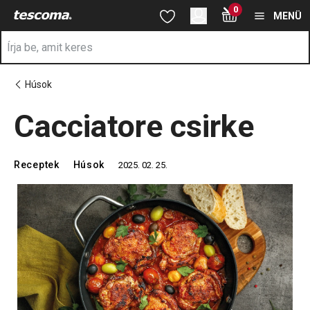
A Cacciatore csirke oldalon tartózkodik
0
Ugrás a fő tartalomhoz
Ugrás a navigációhoz
Ugrás a kereséshez
MENÜ
Húsok
Cacciatore csirke
Receptek
Húsok
2025. 02. 25.