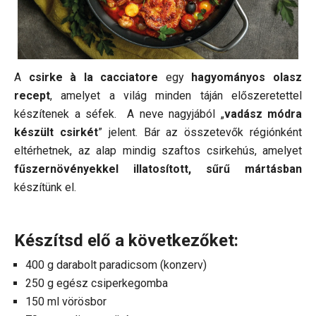
A
csirke à la cacciatore
egy
hagyományos olasz
recept
, amelyet a világ minden táján előszeretettel
készítenek a séfek. A neve nagyjából „
vadász módra
készült csirkét
” jelent. Bár az összetevők régiónként
eltérhetnek, az alap mindig szaftos csirkehús, amelyet
fűszernövényekkel illatosított, sűrű mártásban
készítünk el.
Készítsd elő a következőket:
400 g darabolt paradicsom (konzerv)
250 g egész csiperkegomba
150 ml vörösbor