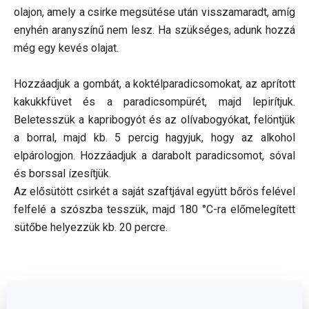
olajon, amely a csirke megsütése után visszamaradt, amíg
enyhén aranyszínű nem lesz. Ha szükséges, adunk hozzá
még egy kevés olajat.
Hozzáadjuk a gombát, a koktélparadicsomokat, az aprított
kakukkfüvet és a paradicsompürét, majd lepirítjuk.
Beletesszük a kapribogyót és az olívabogyókat, felöntjük
a borral, majd kb. 5 percig hagyjuk, hogy az alkohol
elpárologjon. Hozzáadjuk a darabolt paradicsomot, sóval
és borssal ízesítjük.
Az elősütött csirkét a saját szaftjával együtt bőrös felével
felfelé a szószba tesszük, majd 180 °C-ra előmelegített
sütőbe helyezzük kb. 20 percre.
Jó, ha van a konyhádban: