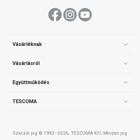
Vásárléknak
Ajándékutalványok
Vásárlásról
Tescoma klub
ÁSZF
Együttműködés
Gyakori kérdések
Szállítási díjak és fizetési módok
Affiliate program
TESCOMA
Reklamáció és termékvisszaküldés
Karrier
TESCOMA garancia és szerviz
Rólunk
Design
Szerzői jog © 1992–2026, TESCOMA Kft. Minden jog