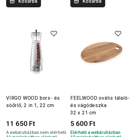
Kosárba
Kosárba
VIRGO WOOD bors- és
FEELWOOD ovális tálaló-
sóőrlő, 2 in 1, 22 cm
és vágódeszka
32 x 21 cm
11 650 Ft
5 600 Ft
A webáruházban nem elérhető
Elérhető a webáruházban