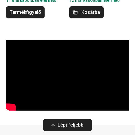
11 márkaboltban elérhető
12 márkaboltban elérhető
Termékfigyelő
Kosárba
Lépj feljebb