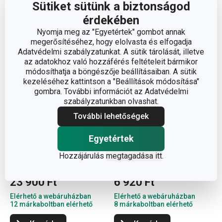
Sütiket sütünk a biztonságod
érdekében
Nyomja meg az "Egyetértek" gombot annak
megerősítéséhez, hogy elolvasta és elfogadja
Adatvédelmi szabályzatunkat. A sütik tárolását, illetve
az adatokhoz való hozzáférés feltételeit bármikor
módosíthatja a böngészője beállításaiban. A sütik
kezeléséhez kattintson a "Beállítások módosítása"
gombra. További információt az Adatvédelmi
szabályzatunkban olvashat.
További lehetőségek
Ingyen szállítás
Egyetértek
GrandCHEF+ serpenyő
HANDY hagymaszeletelő
Hozzájárulás
megtagadása itt
.
ø 32 cm, kétfülű
23 900 Ft
6 920 Ft
Elérhető a webáruházban
Elérhető a webáruházban
12 márkaboltban elérhető
8 márkaboltban elérhető