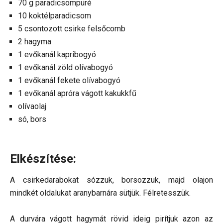
70 g paradicsompüré
10 koktélparadicsom
5 csontozott csirke felsőcomb
2 hagyma
1 evőkanál kapribogyó
1 evőkanál zöld olívabogyó
1 evőkanál fekete olívabogyó
1 evőkanál apróra vágott kakukkfű
olívaolaj
só, bors
Elkészítése:
A csirkedarabokat sózzuk, borsozzuk, majd olajon
mindkét oldalukat aranybarnára sütjük. Félretesszük.
A durvára vágott hagymát rövid ideig pirítjuk azon az