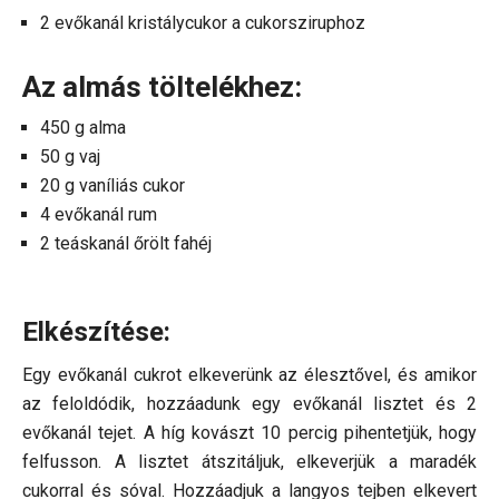
2 evőkanál kristálycukor a cukorsziruphoz
Az almás töltelékhez:
450 g alma
50 g vaj
20 g vaníliás cukor
4 evőkanál rum
2 teáskanál őrölt fahéj
Elkészítése:
Egy evőkanál cukrot elkeverünk az élesztővel, és amikor
az feloldódik, hozzáadunk egy evőkanál lisztet és 2
evőkanál tejet. A híg kovászt 10 percig pihentetjük, hogy
felfusson. A lisztet átszitáljuk, elkeverjük a maradék
cukorral és sóval. Hozzáadjuk a langyos tejben elkevert