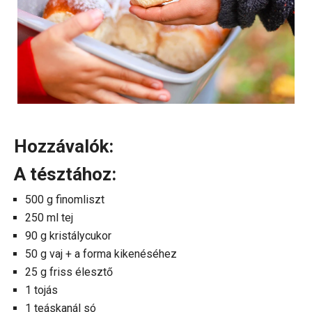
Hozzávalók:
A tésztához:
500 g finomliszt
250 ml tej
90 g kristálycukor
50 g vaj + a forma kikenéséhez
25 g friss élesztő
1 tojás
1 teáskanál só