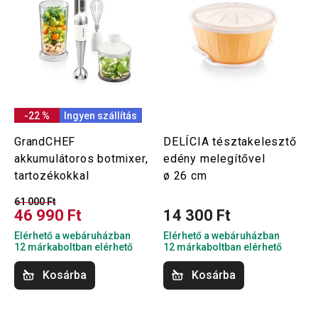
-22 %
Ingyen szállítás
GrandCHEF
DELÍCIA tésztakelesztő
akkumulátoros botmixer,
edény melegítővel
tartozékokkal
ø 26 cm
61 000 Ft
46 990 Ft
14 300 Ft
Elérhető a webáruházban
Elérhető a webáruházban
12 márkaboltban elérhető
12 márkaboltban elérhető
Kosárba
Kosárba