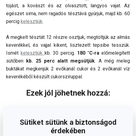
tojást, a kovászt és az olvasztott, langyos vajat. Az
egészet sima, nem ragadós tésztává gyúrjuk, majd kb. 60
percig
kelesztjük
.
A megkelt tésztát 12 részre osztjuk, megtöltjük az almás
keverékkel, és vajjal kikent, lisztezett tepsibe tesszük.
Ismét
kelesztjük
kb. 30 percig.
180 °C-ra
előmelegített
sütőben
kb. 25 perc alatt megsütjük
. A még meleg
buktákat megkenjük 2 evőkanál cukor és 2 evőkanál víz
keverékéből készült cukorsziruppal.
Ezek jól jöhetnek hozzá:
Sütiket sütünk a biztonságod
érdekében