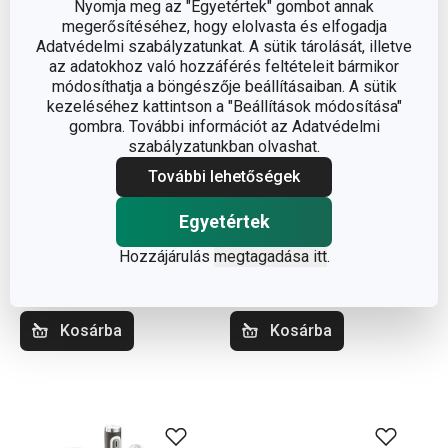
Nyomja meg az "Egyetértek" gombot annak
megerősítéséhez, hogy elolvasta és elfogadja
Adatvédelmi szabályzatunkat. A sütik tárolását, illetve
az adatokhoz való hozzáférés feltételeit bármikor
módosíthatja a böngészője beállításaiban. A sütik
kezeléséhez kattintson a "Beállítások módosítása"
gombra. További információt az Adatvédelmi
szabályzatunkban olvashat.
További lehetőségek
DELÍCIA sütőtál
VITAMINO kerámia
34 x 22 cm
hámozó hosszúkás éllel
Egyetértek
14 500 Ft
4 940 Ft
Hozzájárulás
megtagadása itt
.
Elérhető a webáruházban
Elérhető a webáruházban
12 márkaboltban elérhető
8 márkaboltban elérhető
Kosárba
Kosárba