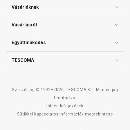
Vásárléknak
Ajándékutalványok
Vásárlásról
Tescoma klub
ÁSZF
Együttműködés
Gyakori kérdések
Szállítási díjak és fizetési módok
Affiliate program
TESCOMA
Reklamáció és termékvisszaküldés
Karrier
TESCOMA garancia és szerviz
Rólunk
Design
Szerzői jog © 1992–2026, TESCOMA Kft. Minden jog
Minőség
fenntartva.
lábléc-kifejezések
Blog
Sütikkel kapcsolatos információk megtekintése
Kapcsolat