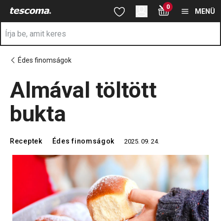
A Almával töltött bukta oldalon tartózkodik
0
Ugrás a fő tartalomhoz
Ugrás a navigációhoz
Ugrás a kereséshez
MENÜ
Édes finomságok
Almával töltött
bukta
Receptek
Édes finomságok
2025. 09. 24.