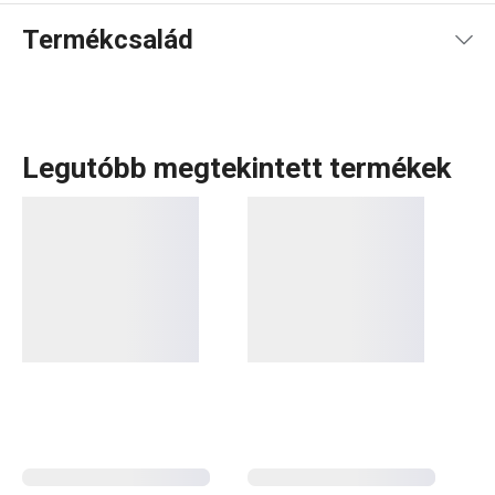
Termékcsalád
Legutóbb megtekintett termékek
Konyhai mérlegek
különböző teherbírással 500 g-tól
egészen 15 kg-ig, valamint digitális és infravörös
ételhőmérők
szószok, levesek és húsok
hőmérsékletének mérésére. Ez mind megtalálható az
ACCURA termékcsaládban. A termékek közül nem
hiányoznak a minőségi ceruzaelemeket és a digitális
időzítők
sem.
Konyhai eszközök