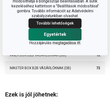
módosíthatja a böngészője beállításaiban. A sütik
SZÉLESSÉG (CM)
3.500
kezeléséhez kattintson a "Beállítások módosítása"
gombra. További információt az Adatvédelmi
szabályzatunkban olvashat.
MAGASSÁG (CM)
13.000
További lehetőségek
HOSSZÚSÁG (CM)
6.200
Egyetértek
SÚLYA, BELEÉRTVE A CSOMAGOLÁST (KG)
0.081
Hozzájárulás
megtagadása itt
.
INNER BOX B2B VÁSÁRLÓKNAK (DB)
12
MASTER BOX B2B VÁSÁRLÓKNAK (DB)
72
Ezek is jól jöhetnek: