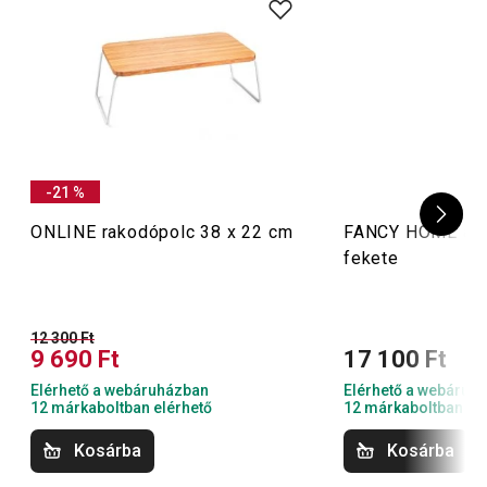
-21 %
ONLINE rakodópolc 38 x 22 cm
FANCY HOME akku
fekete
12 300 Ft
9 690 Ft
17 100 Ft
Elérhető a webáruházban
Elérhető a webáruh
12 márkaboltban elérhető
12 márkaboltban el
Kosárba
Kosárba