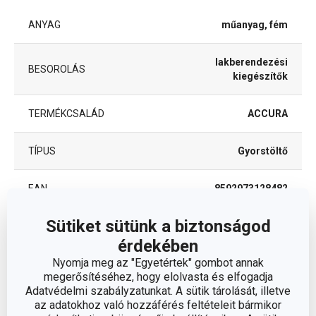
ANYAG
műanyag, fém
lakberendezési
BESOROLÁS
kiegészítők
TERMÉKCSALÁD
ACCURA
TÍPUS
Gyorstöltő
EAN
8592973128482
Sütiket sütünk a biztonságod
A GARANCIÁLIS IDŐSZAK
2
(ÉVEKBEN)
érdekében
Nyomja meg az "Egyetértek" gombot annak
megerősítéséhez, hogy elolvasta és elfogadja
Csomag
Adatvédelmi szabályzatunkat. A sütik tárolását, illetve
az adatokhoz való hozzáférés feltételeit bármikor