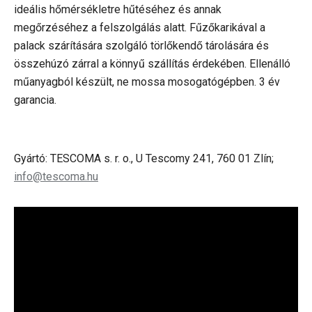
ideális hőmérsékletre hűtéséhez és annak
megőrzéséhez a felszolgálás alatt. Fűzőkarikával a
palack szárítására szolgáló törlőkendő tárolására és
összehúzó zárral a könnyű szállítás érdekében. Ellenálló
műanyagból készült, ne mossa mosogatógépben. 3 év
garancia.
Gyártó: TESCOMA s. r. o., U Tescomy 241, 760 01 Zlín;
info@tescoma.hu