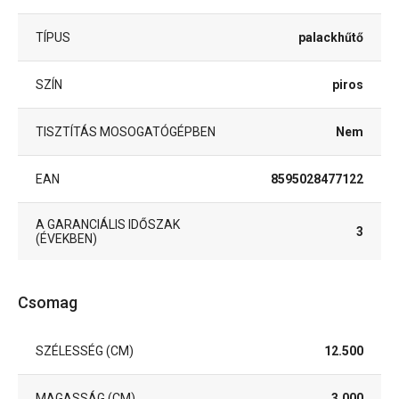
TÍPUS
palackhűtő
SZÍN
piros
TISZTÍTÁS MOSOGATÓGÉPBEN
Nem
EAN
8595028477122
A GARANCIÁLIS IDŐSZAK
3
(ÉVEKBEN)
Csomag
SZÉLESSÉG (CM)
12.500
MAGASSÁG (CM)
3.000