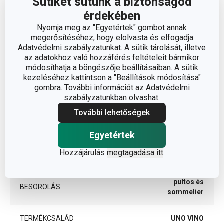
Sütiket sütünk a biztonságod
Méretek
érdekében
Nyomja meg az "Egyetértek" gombot annak
megerősítéséhez, hogy elolvasta és elfogadja
A TERMÉK MAGASSÁGA (CM)
21
Adatvédelmi szabályzatunkat. A sütik tárolását, illetve
az adatokhoz való hozzáférés feltételeit bármikor
A TERMÉK SZÉLESSÉGE (CM)
12
módosíthatja a böngészője beállításaiban. A sütik
kezeléséhez kattintson a "Beállítások módosítása"
gombra. További információt az Adatvédelmi
A TERMÉK HOSSZA (CM)
12
szabályzatunkban olvashat.
További lehetőségek
Egyéb paraméterek
Egyetértek
Hozzájárulás
megtagadása itt
.
ANYAG
műanyag
pultos és
BESOROLÁS
sommelier
TERMÉKCSALÁD
UNO VINO