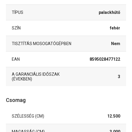
TÍPUS
palackhűtő
SZÍN
fehér
TISZTÍTÁS MOSOGATÓGÉPBEN
Nem
EAN
8595028477122
A GARANCIÁLIS IDŐSZAK
3
(ÉVEKBEN)
Csomag
SZÉLESSÉG (CM)
12.500
MAGASSÁG (CM)
3.000