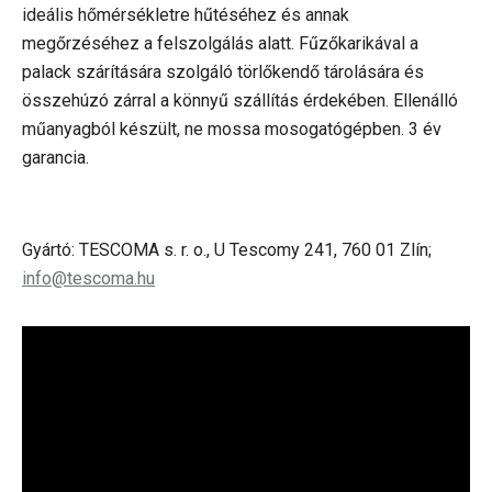
ideális hőmérsékletre hűtéséhez és annak
megőrzéséhez a felszolgálás alatt. Fűzőkarikával a
palack szárítására szolgáló törlőkendő tárolására és
összehúzó zárral a könnyű szállítás érdekében. Ellenálló
műanyagból készült, ne mossa mosogatógépben. 3 év
garancia.
Gyártó: TESCOMA s. r. o., U Tescomy 241, 760 01 Zlín;
info@tescoma.hu