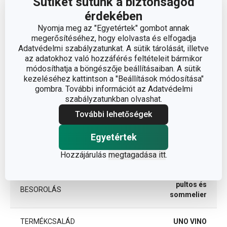
Sütiket sütünk a biztonságod
Méretek
érdekében
Nyomja meg az "Egyetértek" gombot annak
megerősítéséhez, hogy elolvasta és elfogadja
A TERMÉK MAGASSÁGA (CM)
21
Adatvédelmi szabályzatunkat. A sütik tárolását, illetve
az adatokhoz való hozzáférés feltételeit bármikor
A TERMÉK SZÉLESSÉGE (CM)
12
módosíthatja a böngészője beállításaiban. A sütik
kezeléséhez kattintson a "Beállítások módosítása"
gombra. További információt az Adatvédelmi
A TERMÉK HOSSZA (CM)
12
szabályzatunkban olvashat.
További lehetőségek
Egyéb paraméterek
Egyetértek
Hozzájárulás
megtagadása itt
.
ANYAG
műanyag
pultos és
BESOROLÁS
sommelier
TERMÉKCSALÁD
UNO VINO