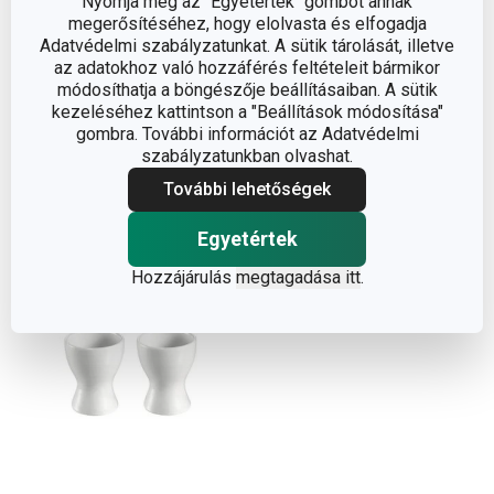
Nyomja meg az "Egyetértek" gombot annak
megerősítéséhez, hogy elolvasta és elfogadja
GUSTITO tojástartó
FANCY HOME Stones
Adatvédelmi szabályzatunkat. A sütik tárolását, illetve
12 x 10 cm
tojástartó
az adatokhoz való hozzáférés feltételeit bármikor
módosíthatja a böngészője beállításaiban. A sütik
2 290 Ft
2 790 Ft
kezeléséhez kattintson a "Beállítások módosítása"
Elérhető a webáruházban
A webáruházban nem elérhető
gombra. További információt az Adatvédelmi
10 márkaboltban elérhető
11 márkaboltban elérhető
szabályzatunkban olvashat.
További lehetőségek
Kosárba
Kosárba
Egyetértek
Hozzájárulás
megtagadása itt
.