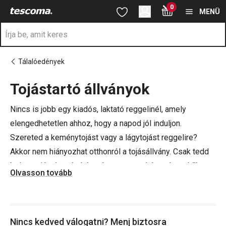
A Tojástartók oldalon tartózkodik
0
Ugrás a fő tartalomhoz
Ugrás a navigációhoz
Ugrás a kereséshez
MENÜ
Tálalóedények
Tojástartó állványok
a
Nincs is jobb egy kiadós, laktató reggelinél, amely
elengedhetetlen ahhoz, hogy a napod jól induljon.
Szereted a keménytojást vagy a lágytojást reggelire?
Akkor nem hiányozhat otthonról a tojásállvány. Csak tedd
bele a tojásokat, és kényelmesen meghámozhatod őket
Olvasson tovább
anélkül, hogy a forró héj megégetné az ujjaidat.
Kínálatunkban különálló tojástartó állványokat és tojástartó
pohárkákat is találhatsz, amelyeket két darabos
Nincs kedved válogatni? Menj biztosra
készletben árulunk. Szerezz be mindent a TESCOMÁ-nál.