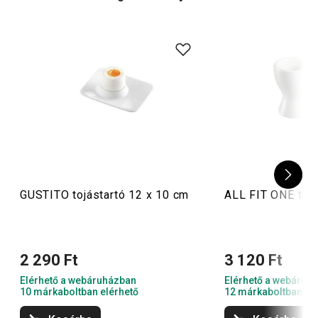
Tipp: Inkább a serpenyőben elkészített tojást részesíted
előnyben? Akkor válogass a hagyományos
rántottakészítő
serpenyők
vagy a különleges
tükörtojás-készítő
serpenyők
között!
GUSTITO tojástartó 12 x 10 cm
ALL FIT ONE tojá
2 290 Ft
3 120 Ft
Elérhető a webáruházban
Elérhető a webáruh
10 márkaboltban elérhető
12 márkaboltban el