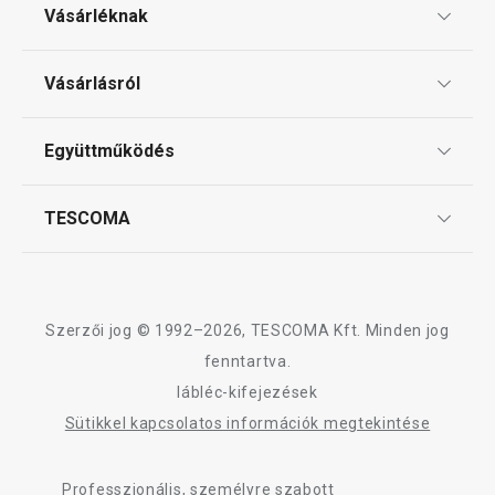
Vásárléknak
Ajándékutalványok
Vásárlásról
Tescoma klub
ÁSZF
Együttműködés
Gyakori kérdések
Szállítási díjak és fizetési módok
Affiliate program
TESCOMA
Reklamáció és termékvisszaküldés
Karrier
TESCOMA garancia és szerviz
Rólunk
Design
Szerzői jog © 1992–2026, TESCOMA Kft. Minden jog
Minőség
fenntartva.
lábléc-kifejezések
Blog
Sütikkel kapcsolatos információk megtekintése
Kapcsolat
Professzionális, személyre szabott
Adatkezelési Tájékoztató