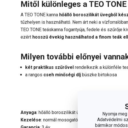
Mitől különleges a TEO TONE
A TEO TONE kanna
hőálló boroszilikát üvegből kész
tűzhelyen is használható. Nem árt neki a vízforralóban
TEO TONE teáskanna fogantyúja, fedele és szűrője ki
ezért
hosszú évekig használhatod a finom teák e
Milyen további előnyei vann
két praktikus szűrővel
rendelkezik a különféle te
a rangos
cseh minőségi díj
büszke birtokosa
Anyaga
: hőálló boroszilikát üveg és tartós műanyag.
Nyomja meg a
Adatvédelmi sza
Kezelése
: normál mosogatószerrel mosható, ne tis
bármikor módosít
Garancia
: 3 év