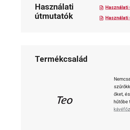
Használati
Használati
útmutatók
Használati
Termékcsalád
Nemcsa
szűrőkk
őket, é
hűtőbe 
kávéfőz