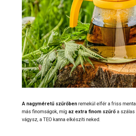
A nagyméretű szűrőben
remekül elfér a friss ment
más finomságok, míg
az extra finom szűrő
a szálas 
vágysz, a TEO kanna elkészíti neked.