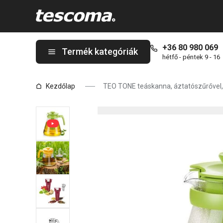
A TEO TONE teáskanna, áztatószűrővel, 1,7 l, zöld oldalon tartó
+36 80 980 069
Termék kategóriák
hétfő - péntek 9 - 16
Kezdőlap
TEO TONE teáskanna, áztatószűrővel, 1