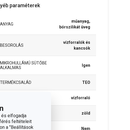
yéb paraméterek
műanyag,
ANYAG
bórszilikát üveg
vízforralók és
BESOROLÁS
kancsók
MIKROHULLÁMÚ SÜTŐBE
Igen
ALKALMAS
TERMÉKCSALÁD
TEO
TÍPUS
vízforraló
n
SZÍN
zöld
 és elfogadja
érés feltételeit
on a "Beállítások
INDUKCIÓS MELEGÍTÉS
Nem