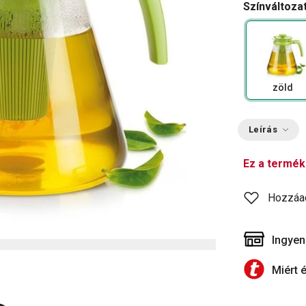
Színváltoza
zöld
Leírás
Ez a termék
Hozzáa
Ingyen
Miért 