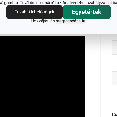
" gombra. További információt az Adatvédelmi szabályzatunkba
Egyetértek
További lehetőségek
Hozzájárulás
megtagadása itt
.
;
info@tescoma.hu
C