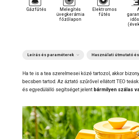
Gázfűtés
Melegítés
Elektromos
üvegkerámia
fűtés
garan
főzőlapon
idő
(éve
Leírás és paraméterek
Használati útmutató és
Ha te is a tea szerelmesei közé tartozol, akkor bizony
becsben tartod. Az áztató szűrővel ellátott TEO teásk
és egyedülálló segítséget jelent
bármilyen szálas v