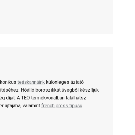
Ikonikus
teáskannáink
különleges áztató
téséhez. Hőálló boroszilikát üvegből készítjük
g díjat. A TEO termékvonalban találhatsz
r ajtajába, valamint
french press típusú