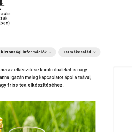
A
ciális
szak
kben)
 biztonsági információk
Termékcsalád
ára az elkészítése körüli rituálékat is nagy
anna igazán meleg kapcsolatot ápol a teával,
agy friss tea elkészítéséhez.