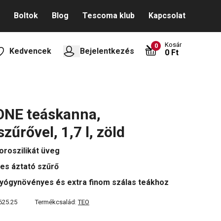
Boltok
Blog
Tescoma klub
Kapcsolat
Kosár
0
Kedvencek
Bejelentkezés
0 Ft
ONE teáskanna,
zűrővel, 1,7 l, zöld
boroszilikát üveg
es áztató szűrő
gyógynövényes és extra finom szálas teákhoz
625.25
Termékcsalád:
TEO