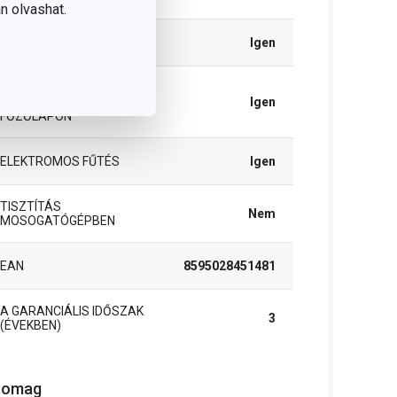
n olvashat.
GÁZFŰTÉS
Igen
MELEGÍTÉS
ÜVEGKERÁMIA
Igen
FŐZŐLAPON
ELEKTROMOS FŰTÉS
Igen
TISZTÍTÁS
Nem
MOSOGATÓGÉPBEN
EAN
8595028451481
A GARANCIÁLIS IDŐSZAK
3
(ÉVEKBEN)
somag