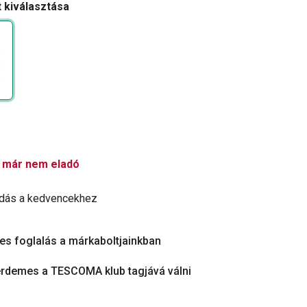
t kiválasztása
 már nem eladó
dás a kedvencekhez
es foglalás a márkaboltjainkban
érdemes a TESCOMA klub tagjává válni