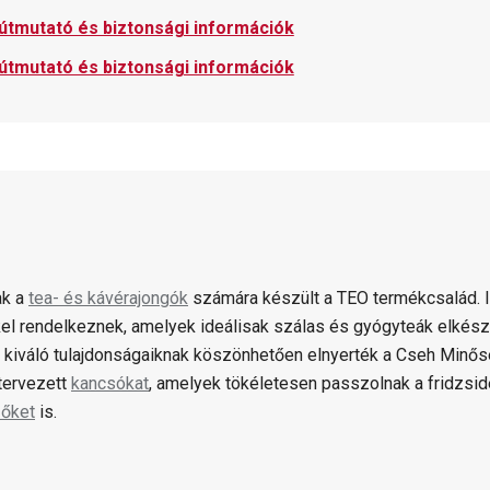
 útmutató és biztonsági információk
 útmutató és biztonsági információk
k a
tea- és kávérajongók
számára készült a TEO termékcsalád. 
el rendelkeznek, amelyek ideálisak szálas és gyógyteák elkészí
s kiváló tulajdonságaiknak köszönhetően elnyerték a Cseh Minősé
tervezett
kancsókat
, amelyek tökéletesen passzolnak a fridzside
őket
is.