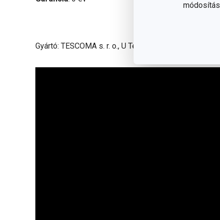
módosítása
Gyártó: TESCOMA s. r. o., U Tescomy 241, 760 01 Zlín