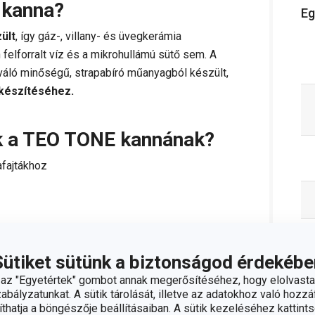
 kanna?
Eg
ült
, így gáz-, villany- és üvegkerámia
 felforralt víz és a mikrohullámú sütő sem. A
váló minőségű, strapabíró műanyagból készült,
lkészítéséhez.
ak a TEO TONE kannának?
afajtákhoz
Sütiket sütünk a biztonságod érdekébe
z "Egyetértek" gombot annak megerősítéséhez, hogy elolvasta
bályzatunkat. A sütik tárolását, illetve az adatokhoz való hozzáf
ztítsuk mosogatógépben
hatja a böngészője beállításaiban. A sütik kezeléséhez kattints