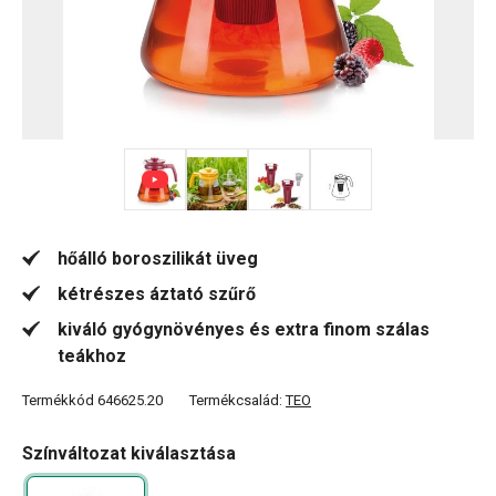
+ 1
hőálló boroszilikát üveg
kétrészes áztató szűrő
kiváló gyógynövényes és extra finom szálas
teákhoz
Termékkód
646625.20
Termékcsalád:
TEO
Színváltozat kiválasztása