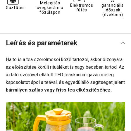
A
Melegítés
Elektromos
garanciális
Gázfűtés
üvegkerámia
fűtés
időszak
főzőlapon
(években)
Leírás és paraméterek
Ha te is a tea szerelmesei közé tartozol, akkor bizonyára
az elkészítése körüli rituálékat is nagy becsben tartod. Az
áztató szűrővel ellátott TEO teáskanna igazán meleg
kapcsolatot ápol a teával, és egyedülálló segítséget jelent
bármilyen szálas vagy friss tea elkészítéséhez.