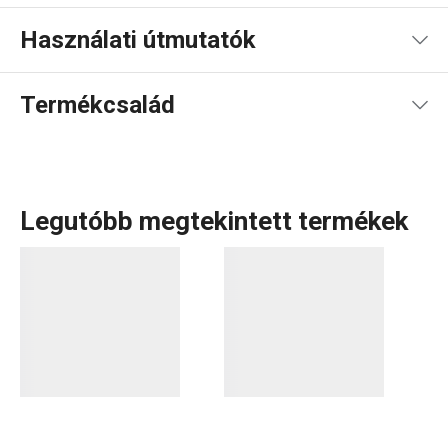
Használati útmutatók
Használati útmutató és biztonsági információk
Termékcsalád
Használati útmutató és biztonsági információk
Legutóbb megtekintett termékek
Nemcsak a
tea- és kávérajongók
számára készült a TEO
termékcsalád. Ikonikus
teáskannáink
különleges áztató
szűrőkkel rendelkeznek, amelyek ideálisak szálas és
gyógyteák elkészítéséhez. Hőálló boroszilikát üvegből
készítjük őket, és kiváló tulajdonságaiknak köszönhetően
elnyerték a Cseh Minőség díjat. A TEO termékvonalban
találhatsz hűtőbe tervezett
kancsókat
, amelyek