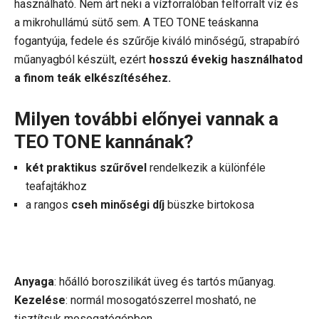
használható. Nem árt neki a vízforralóban felforralt víz és
a mikrohullámú sütő sem. A TEO TONE teáskanna
fogantyúja, fedele és szűrője kiváló minőségű, strapabíró
műanyagból készült, ezért
hosszú évekig használhatod
a finom teák elkészítéséhez.
Milyen további előnyei vannak a
TEO TONE kannának?
két praktikus szűrővel
rendelkezik a különféle
teafajtákhoz
a rangos
cseh minőségi díj
büszke birtokosa
Anyaga
: hőálló boroszilikát üveg és tartós műanyag.
Kezelése
: normál mosogatószerrel mosható, ne
tisztítsuk mosogatógépben