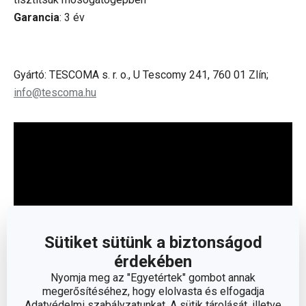
Garancia
: 3 év
Gyártó: TESCOMA s. r. o., U Tescomy 241, 760 01 Zlín;
info@tescoma.hu
Sütiket sütünk a biztonságod
érdekében
Nyomja meg az "Egyetértek" gombot annak
megerősítéséhez, hogy elolvasta és elfogadja
Olvasson kevesebbet
Adatvédelmi szabályzatunkat. A sütik tárolását, illetve