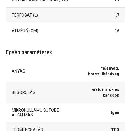
TÉRFOGAT (L)
1.7
ÁTMÉRŐ (CM)
16
Egyéb paraméterek
műanyag,
ANYAG
bórszilikát üveg
vízforralók és
BESOROLÁS
kancsók
MIKROHULLÁMÚ SÜTŐBE
Igen
ALKALMAS
TERMÉKCSALÁD
TEO