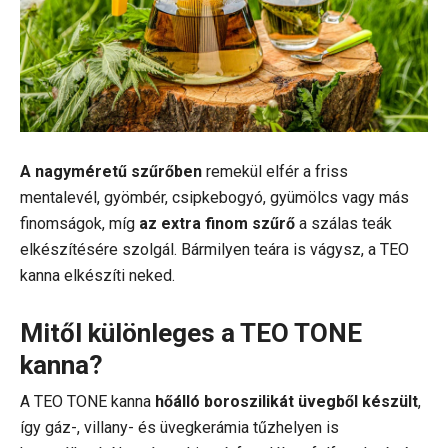
A nagyméretű szűrőben
remekül elfér a friss
mentalevél, gyömbér, csipkebogyó, gyümölcs vagy más
finomságok, míg
az extra finom szűrő
a szálas teák
elkészítésére szolgál. Bármilyen teára is vágysz, a TEO
kanna elkészíti neked.
Mitől különleges a TEO TONE
kanna?
A TEO TONE kanna
hőálló boroszilikát üvegből készült
,
így gáz-, villany- és üvegkerámia tűzhelyen is