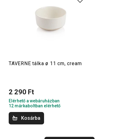
bögrék találhatók. A kollekció finom, harmonikus formái
szépen mutatnak bármilyen terítékben, és két gyönyörű
színben érhetők el: a lágy „cream” árnyalatban és a meleg
barna „mocca” változatban. A TAVERNE kerámia
edények
nagy előnye, hogy mindkét szín és minden méret
kombinálható egymással.
TAVERNE tálka ø 11 cm, cream
Tálalás
2 290 Ft
Italok
Elérhető a webáruházban
12 márkaboltban elérhető
Kosárba