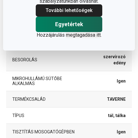
szabályzatunkban olvashat.
ÁTMÉRŐ (CM)
11
További lehetőségek
Egyéb paraméterek
Egyetértek
Hozzájárulás
megtagadása itt
.
ANYAG
kerámia
szervírozó
BESOROLÁS
edény
MIKROHULLÁMÚ SÜTŐBE
Igen
ALKALMAS
TERMÉKCSALÁD
TAVERNE
TÍPUS
tál, tálka
TISZTÍTÁS MOSOGATÓGÉPBEN
Igen