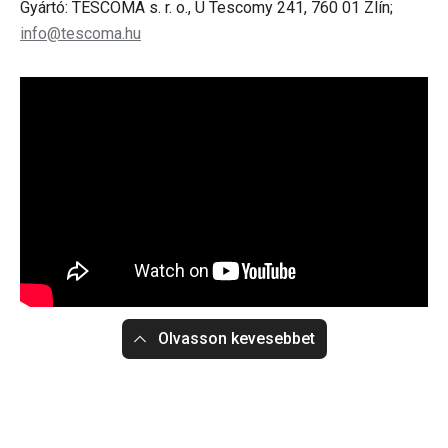
Gyártó: TESCOMA s. r. o., U Tescomy 241, 760 01 Zlín;
info@tescoma.hu
Olvasson kevesebbet