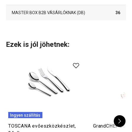
MASTER BOX B2B VÁSÁRLÓKNAK (DB)
36
Ezek is jól jöhetnek:
Ingyen szállítás
TOSCANA evőeszközkészlet,
GrandCHEF borső