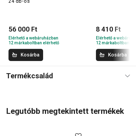
24 db-os
56 000 Ft
8 410 Ft
Elérhető a webáruházban
Elérhető a webáruh
12 márkaboltban elérhető
12 márkaboltban el
Kosárba
Kosárba
Termékcsalád
Legutóbb megtekintett termékek
A kerámiaedényeket magában foglaló új TAVERNE
termékcsaládban
tányérok
, tálak, cappuccino csészék és