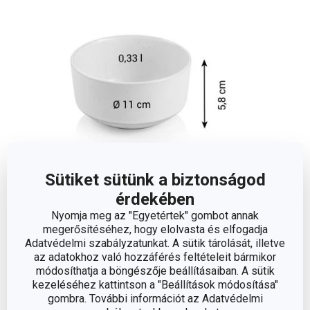
Sütiket sütünk a biztonságod
érdekében
Méretek
Nyomja meg az "Egyetértek" gombot annak
megerősítéséhez, hogy elolvasta és elfogadja
A TERMÉK MAGASSÁGA (CM)
5.8
Adatvédelmi szabályzatunkat. A sütik tárolását, illetve
az adatokhoz való hozzáférés feltételeit bármikor
módosíthatja a böngészője beállításaiban. A sütik
TÉRFOGAT (L)
0.33
kezeléséhez kattintson a "Beállítások módosítása"
gombra. További információt az Adatvédelmi