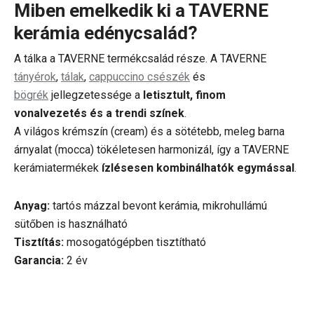
Miben emelkedik ki a TAVERNE
kerámia edénycsalád?
A tálka a TAVERNE termékcsalád része. A TAVERNE
tányérok
,
tálak
,
cappuccino csészék
és
bögrék
jellegzetessége a
letisztult, finom
vonalvezetés és a trendi színek
.
A világos krémszín (cream) és a sötétebb, meleg barna
árnyalat (mocca) tökéletesen harmonizál, így a TAVERNE
kerámiatermékek
ízlésesen kombinálhatók egymással
.
Anyag:
tartós mázzal bevont kerámia, mikrohullámú
sütőben is használható
Tisztítás:
mosogatógépben tisztítható
Garancia:
2 év