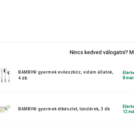
Nincs kedved válogatni? M
BAMBINI gyermek evőeszköz, vidám állatok,
Elérh
8 már
4 db
Elérh
BAMBINI gyermek étkészlet, tündérek, 3 db
12 má