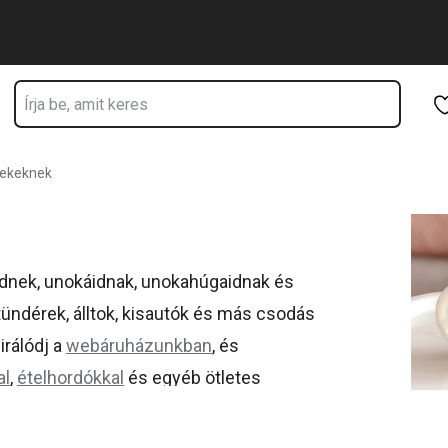
Ugrás a fő tartalomhoz
Ugrás a navigációhoz
Ugrás a kereséshez
mekeknek
keidnek, unokáidnak, unokahúgaidnak és
ündérek, álltok, kisautók és más csodás
rálódj a
webáruházunkban
, és
al
,
ételhordókkal
és egyéb ötletes