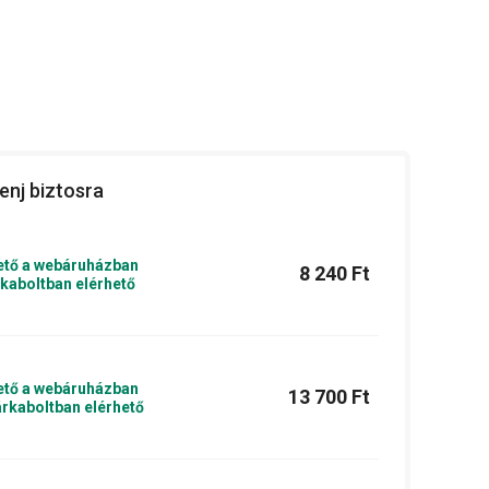
enj biztosra
ető a webáruházban
8 240 Ft
kaboltban elérhető
ető a webáruházban
13 700 Ft
rkaboltban elérhető