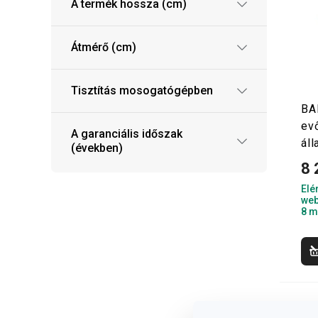
A termék hossza (cm)
Átmérő (cm)
Tisztítás mosogatógépben
BA
ev
A garanciális időszak
áll
(években)
8 
Elé
web
8 m