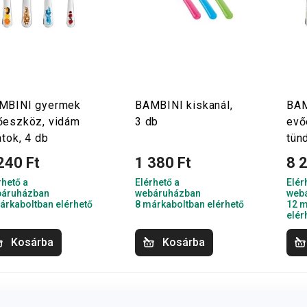
MBINI gyermek
BAMBINI kiskanál,
BAM
őeszköz, vidám
3 db
evő
atok, 4 db
tün
240 Ft
1 380 Ft
8 
rhető a
Elérhető a
Elér
áruházban
webáruházban
web
árkaboltban elérhető
8 márkaboltban elérhető
12 m
elér
Kosárba
Kosárba