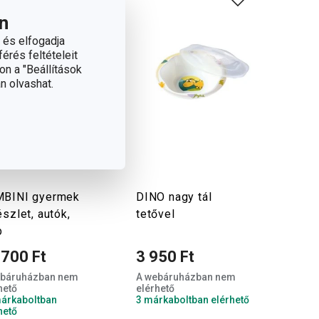
n
 és elfogadja
érés feltételeit
on a "Beállítások
n olvashat.
BINI gyermek
DINO nagy tál
észlet, autók,
tetővel
b
 700 Ft
3 950 Ft
ebáruházban nem
A webáruházban nem
hető
elérhető
árkaboltban
3 márkaboltban elérhető
hető