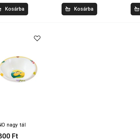
Kosárba
Kosárba
NO nagy tál
800 Ft