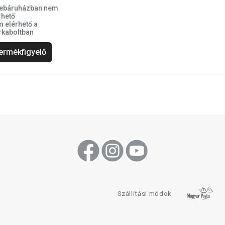
ebáruházban nem
rhető
 elérhető a
kaboltban
ermékfigyelő
Szállítási módok