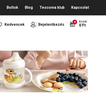
Boltok
Blog
Tescoma klub
Kapcsolat
Kosár
0
Kedvencek
Bejelentkezés
0 Ft