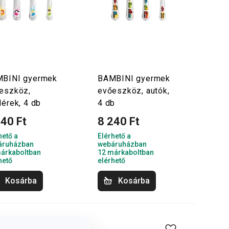
BINI gyermek
BAMBINI gyermek
eszköz,
evőeszköz, autók,
dérek, 4 db
4 db
240 Ft
8 240 Ft
hető a
Elérhető a
áruházban
webáruházban
árkaboltban
12 márkaboltban
hető
elérhető
Kosárba
Kosárba