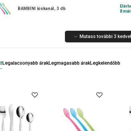
Elérh
BAMBINI kiskanál, 3 db
8 már
Mutass további 3 kedvel
tt
Legalacsonyabb árak
Legmagasabb árak
Legkelendőbb