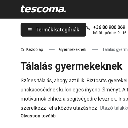
A Tálalás gyermekeknek oldalon tartózkodik
+36 80 980 069
Termék kategóriák
hétfő - péntek 9 - 16
Kezdőlap
Gyermekeknek
Tálalás gyer
Tálalás gyermekeknek
Színes tálalás, ahogy azt illik. Biztosíts gyere
unokaöcséidnek különleges ínyenc élményt. A t
motívumok ehhez a segítségedre lesznek. Inspi
szerelkezz fel a közös utazáshoz!
Utazó tálakk
Olvasson tovább
választékkal várjuk a legkisebbeket is!