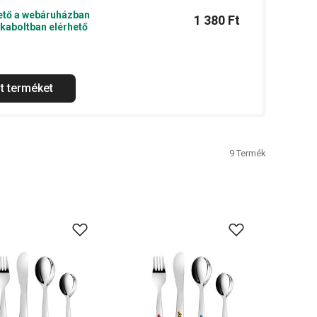
ető a webáruházban
1 380 Ft
kaboltban elérhető
t terméket
9
Termék