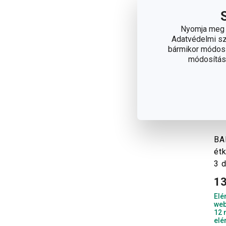
Nyomja meg a
Adatvédelmi sza
bármikor módosít
módosítása
BA
étk
3 
13
Elé
web
12 
elé