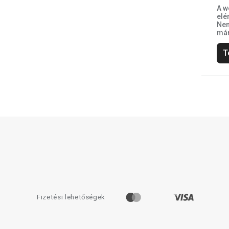
A w
elé
Nem
már
T
Fizetési lehetőségek