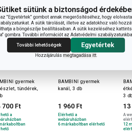
Sütiket sütünk a biztonságod érdekébe
z "Egyetértek" gombot annak megerősítéséhez, hogy elolvasta
bályzatunkat. A sütik tárolását, illetve az adatokhoz való hozzáf
hatja a böngészője beállításaiban. A sütik kezeléséhez kattints
" gombra. További információt az Adatvédelmi szabályzatunkba
Egyetértek
További lehetőségek
Hozzájárulás
megtagadása itt
.
MBINI gyermek
BAMBINI gyermek
BAM
észlet, tündérek,
kanál, 3 db
étk
db
3 d
 700 Ft
1 960 Ft
13
rhető a
Elérhető a
A w
áruházban
webáruházban
elér
márkaboltban
6 márkaboltban elérhető
12 m
rhető
elér