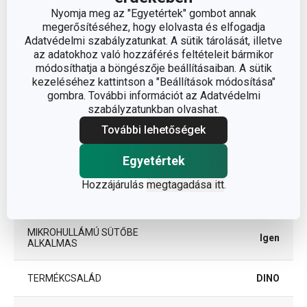
Nyomja meg az "Egyetértek" gombot annak
ÁTMÉRŐ (CM)
18
megerősítéséhez, hogy elolvasta és elfogadja
Adatvédelmi szabályzatunkat. A sütik tárolását, illetve
az adatokhoz való hozzáférés feltételeit bármikor
Egyéb paraméterek
módosíthatja a böngészője beállításaiban. A sütik
kezeléséhez kattintson a "Beállítások módosítása"
gombra. További információt az Adatvédelmi
egészségre
szabályzatunkban olvashat.
ANYAG
ártalmatlan műanyag
További lehetőségek
BESOROLÁS
étkező tálak
Egyetértek
Hozzájárulás
megtagadása itt
.
HŰTŐSZEKRÉNYBE
Igen
ALKALMAS
MIKROHULLÁMÚ SÜTŐBE
Igen
ALKALMAS
TERMÉKCSALÁD
DINO