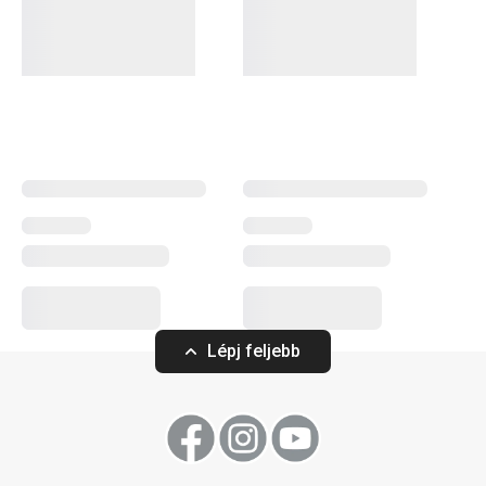
ártalmatlan anyagból készülnek, hiszen mi lehet ennél
fontosabb szempont, ha a gyermekekről van szó. A
tányérokat, tálkákat, uzsonnás dobozokat és
bögréket
vidám dinoszauruszos minták díszítik, amelyek
garantáltan elnyerik a gyerekek és a szülők tetszését is.
Gyermekeknek
Lépj feljebb