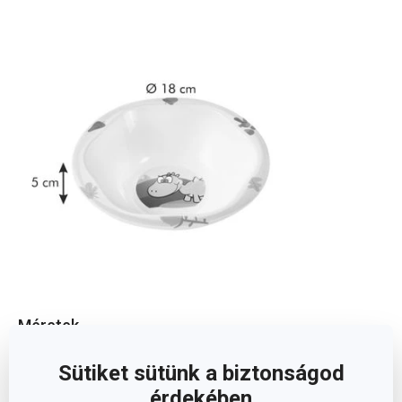
Méretek
Sütiket sütünk a biztonságod
A TERMÉK MAGASSÁGA (CM)
5
érdekében