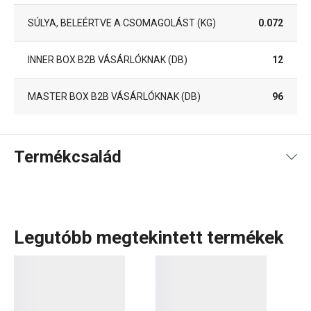
SÚLYA, BELEÉRTVE A CSOMAGOLÁST (KG)
0.072
INNER BOX B2B VÁSÁRLÓKNAK (DB)
12
MASTER BOX B2B VÁSÁRLÓKNAK (DB)
96
Termékcsalád
Legutóbb megtekintett termékek
A DINO termékcsalád a legkisebbek igényeire lett szabva.
Gyerekeknek készült készleteket
tartalmaz, amelyek első
osztályú, rendkívül ellenálló és egészségre teljesen