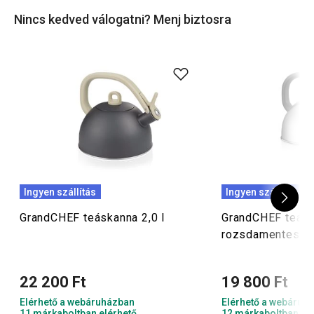
Nincs kedved válogatni? Menj biztosra
Ingyen szállítás
Ingyen szállítás
GrandCHEF teáskanna 2,0 l
GrandCHEF teáska
rozsdamentes ac
22 200 Ft
19 800 Ft
Elérhető a webáruházban
Elérhető a webáruh
11 márkaboltban elérhető
12 márkaboltban el