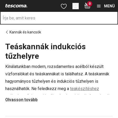
A Rozsdamentes acél teáskancsók oldalon tartózkodik
0
Ugrás a fő tartalomhoz
Ugrás a navigációhoz
Ugrás a kereséshez
MENÜ
Kannák és kancsók
Teáskannák indukciós
a
tűzhelyre
Kínálatunkban modern, rozsdamentes acélból készült
vízforralókat és teáskannákat is találhatsz. A teáskannák
hagyományos tűzhelyen és indukciós tűzhelyen is
használhatók. Ne feledkezz meg a
teakészítéshez
szükséges felszerelésről
, valamint a
bögrék
és
csészék
Olvasson tovább
készleteiről sem. Így nem érhet meglepetés, ha váratlan
vendégeid érkeznek.