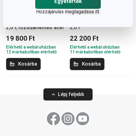
Egyetértek
Ingyen szállítás
Ingyen szállítás
Hozzájárulás
megtagadása itt
.
GrandCHEF teáskanna
GrandCHEF teáskanna
2,0 l, rozsdamentes acél
2,0 l
19 800 Ft
22 200 Ft
Elérhető a webáruházban
Elérhető a webáruházban
12 márkaboltban elérhető
11 márkaboltban elérhető
Kosárba
Kosárba
Lépj feljebb