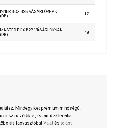
INNER BOX B2B VÁSÁRLÓKNAK
12
(DB)
MASTER BOX B2B VÁSÁRLÓKNAK
48
(DB)
 találsz. Mindegyiket prémium minőségű,
em színeződik el, és antibakteriális
őbe és fagyasztóba!
Vajat
és
tojást