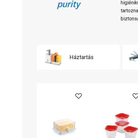
higiéni
tartozn
biztons
Háztartás