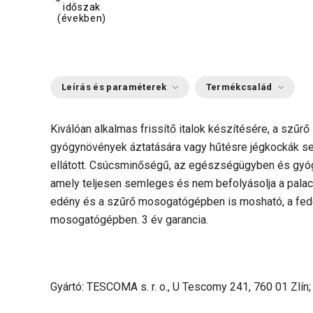
időszak
(években)
Leírás és paraméterek
Termékcsalád
Kiválóan alkalmas frissítő italok készítésére, a szű
gyógynövények áztatására vagy hűtésre jégkockák seg
ellátott.
Csúcsminőségű, az egészségügyben és gyógy
amely teljesen semleges és nem befolyásolja a palac
edény és a szűrő mosogatógépben is mosható, a fedel
mosogatógépben. 3 év garancia.
Gyártó: TESCOMA s. r. o., U Tescomy 241, 760 01 Zlín