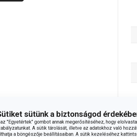
Sütiket sütünk a biztonságod érdekébe
z "Egyetértek" gombot annak megerősítéséhez, hogy elolvasta
bályzatunkat. A sütik tárolását, illetve az adatokhoz való hozzáf
hatja a böngészője beállításaiban. A sütik kezeléséhez kattints