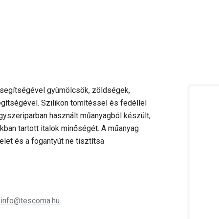
rő segítségével gyümölcsök, zöldségek,
ítségével. Szilikon tömítéssel és fedéllel
szeriparban használt műanyagból készült,
kban tartott italok minőségét. A műanyag
et és a fogantyút ne tisztítsa
;
info@tescoma.hu