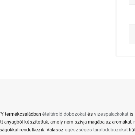
TY termékcsaládban
ételtároló dobozokat
és
vizespalackokat
is
ott anyagból készítettük, amely nem szívja magába az aromákat, n
nságokkal rendelkezik. Válassz
egészséges tárolódobozokat
hűt