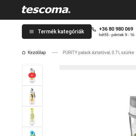
A PURITY palack áztatóval, 0.7 l, szürke oldalon tartózkodik
+36 80 980 069
Termék kategóriák
hétfő - péntek 9 - 16
Kezdőlap
PURITY palack áztatóval, 0.7 l, szürke