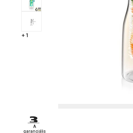
+ 1
A
garanciális