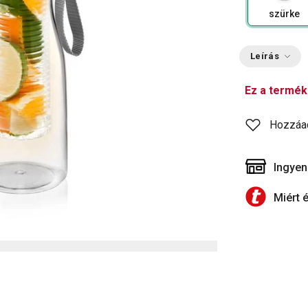
szürke
Leírás
Ez a termék
Hozzáa
Ingyen
Miért 