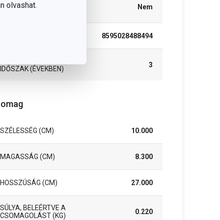
TISZTÍTÁS
n olvashat.
Nem
MOSOGATÓGÉPBEN
EAN
8595028488494
A GARANCIÁLIS
3
IDŐSZAK (ÉVEKBEN)
somag
SZÉLESSÉG (CM)
10.000
MAGASSÁG (CM)
8.300
HOSSZÚSÁG (CM)
27.000
SÚLYA, BELEÉRTVE A
0.220
CSOMAGOLÁST (KG)