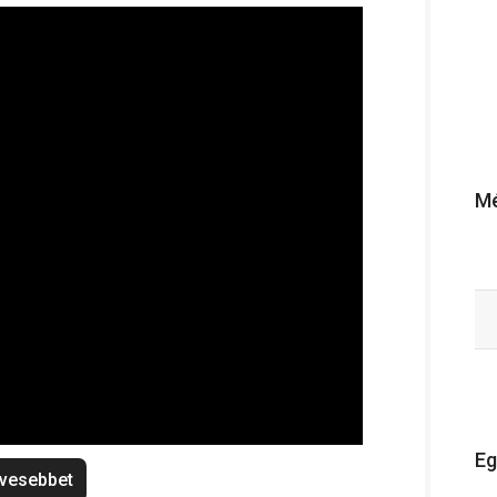
Mé
Eg
vesebbet