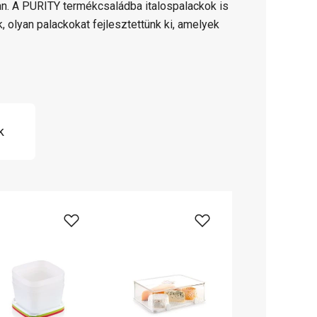
ban. A PURITY termékcsaládba italospalackok is
, olyan palackokat fejlesztettünk ki, amelyek
k