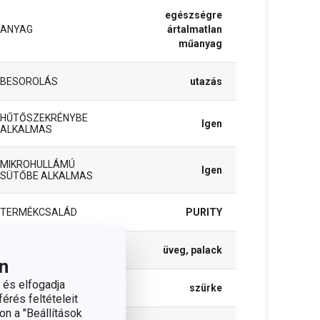
egészségre
ANYAG
ártalmatlan
műanyag
BESOROLÁS
utazás
HŰTŐSZEKRÉNYBE
Igen
ALKALMAS
MIKROHULLÁMÚ
Igen
SÜTŐBE ALKALMAS
TERMÉKCSALÁD
PURITY
TÍPUS
üveg, palack
n
 és elfogadja
SZÍN
szürke
érés feltételeit
on a "Beállítások