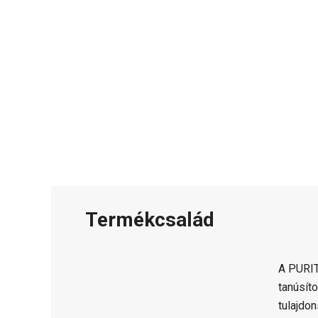
Termékcsalád
A PURI
tanúsít
tulajdo