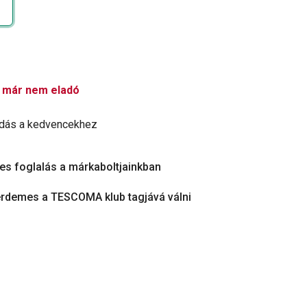
 már nem eladó
dás a kedvencekhez
es foglalás a márkaboltjainkban
érdemes a TESCOMA klub tagjává válni