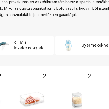
kusan, praktikusan és esztétikusan tárolhatsz a speciális tartók
ak. Mivel az egészségünket az is befolyásolja, hogy miből iszunk
ágos használatát teljes mértékben garantáljuk.
Kültéri
Gyermekekne
tevékenységek