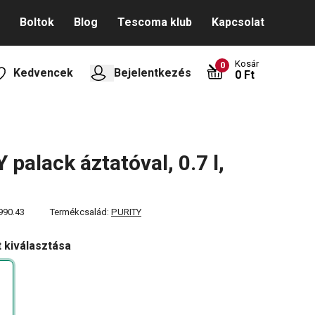
Boltok
Blog
Tescoma klub
Kapcsolat
Kosár
0
Kedvencek
Bejelentkezés
0 Ft
 palack áztatóval, 0.7 l,
990.43
Termékcsalád:
PURITY
t kiválasztása