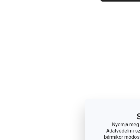
Nyomja meg a
Adatvédelmi sza
bármikor módosít