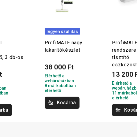
Ingyen szállítás
T
ProfiMATE nagy
ProfiMATE
i
takarítókészlet
rendszere
ő, 3 db-os
tisztító
eszközök
38 000 Ft
t
13 200 
Elérhető a
webáruházban
Elérhető a
8 márkaboltban
ban
webáruházb
elérhető
tban
11 márkabol
elérhető
Kosárba
árba
Kosá