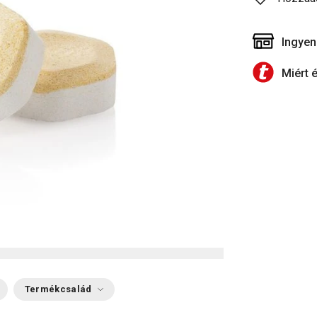
Ingyen
Miért 
Termékcsalád