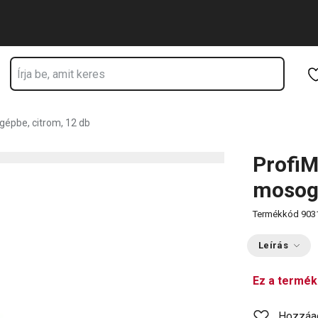
alon tartózkodik
Ugrás a fő tartalomhoz
Ugrás a navigációhoz
Ugrás a kereséshez
gépbe, citrom, 12 db
ProfiM
mosoga
Termékkód
903
Leírás
Ez a termék
Hozzáa