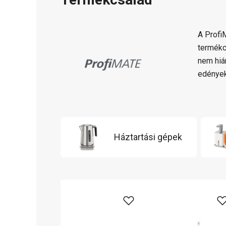
A Profi
termékc
nem hiá
edények
Háztartási gépek