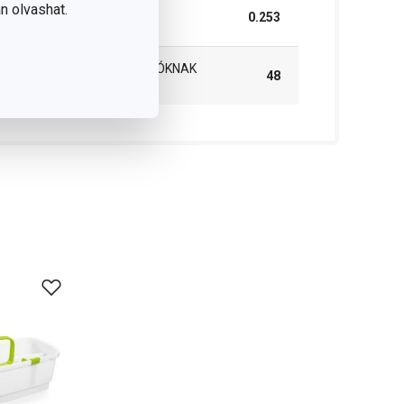
n olvashat.
SÚLYA, BELEÉRTVE A
0.253
CSOMAGOLÁST (KG)
MASTER BOX B2B VÁSÁRLÓKNAK
48
(DB)