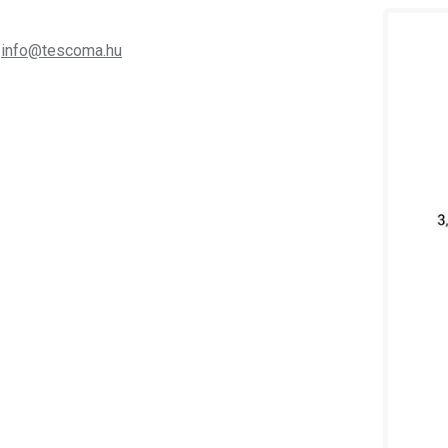
;
info@tescoma.hu