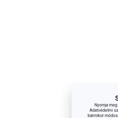
Nyomja meg a
Adatvédelmi sza
bármikor módosít