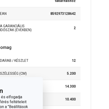
takarításhoz
EAN
8592973128642
A GARANCIÁLIS
2
IDŐSZAK (ÉVEKBEN)
somag
DARAB / KÉSZLET
12
SZÉLESSÉG (CM)
5.200
MAGASSÁG (CM)
14.300
n
 és elfogadja
HOSSZÚSÁG (CM)
10.400
érés feltételeit
on a "Beállítások