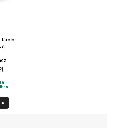
 tároló-
ző
höz
Ft
an
tban
rba