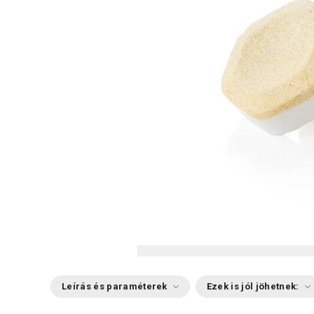
Leírás és paraméterek
Ezek is jól jöhetnek: