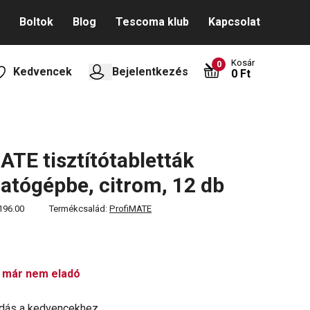
Boltok
Blog
Tescoma klub
Kapcsolat
Kosár
0
Kedvencek
Bejelentkezés
0 Ft
ATE tisztítótabletták
tógépbe, citrom, 12 db
196.00
Termékcsalád:
ProfiMATE
 már nem eladó
dás a kedvencekhez