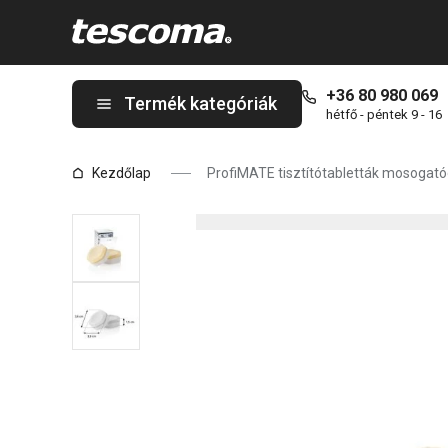
A ProfiMATE tisztítótabletták mosogatógépbe, citrom, 12 db old
+36 80 980 069
Termék kategóriák
hétfő - péntek 9 - 16
Kezdőlap
ProfiMATE tisztítótabletták mosogató