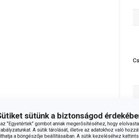
C
Sütiket sütünk a biztonságod érdekébe
z "Egyetértek" gombot annak megerősítéséhez, hogy elolvasta
bályzatunkat. A sütik tárolását, illetve az adatokhoz való hozzáf
hatja a böngészője beállításaiban. A sütik kezeléséhez kattints