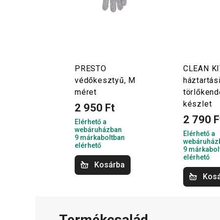
PRESTO
CLEAN KI
védőkesztyű, M
háztartás
méret
törlőkend
készlet
2 950 Ft
2 790 F
Elérhető a
webáruházban
Elérhető a
9 márkaboltban
webáruház
elérhető
9 márkabol
elérhető
Kosárba
Kos
Termékcsalád