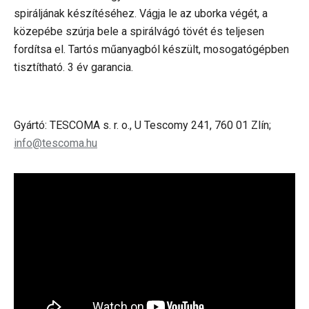
spiráljának készítéséhez. Vágja le az uborka végét, a
közepébe szúrja bele a spirálvágó tövét és teljesen
fordítsa el. Tartós műanyagból készült, mosogatógépben
tisztítható. 3 év garancia.
Gyártó: TESCOMA s. r. o., U Tescomy 241, 760 01 Zlín;
info@tescoma.hu