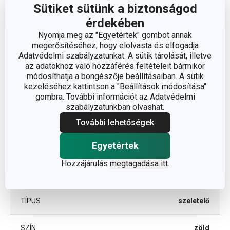
Sütiket sütünk a biztonságod
A TERMÉK SZÉLESSÉGE (CM)
4
érdekében
Nyomja meg az "Egyetértek" gombot annak
A TERMÉK HOSSZA (CM)
11
megerősítéséhez, hogy elolvasta és elfogadja
Adatvédelmi szabályzatunkat. A sütik tárolását, illetve
az adatokhoz való hozzáférés feltételeit bármikor
módosíthatja a böngészője beállításaiban. A sütik
Egyéb paraméterek
kezeléséhez kattintson a "Beállítások módosítása"
gombra. További információt az Adatvédelmi
szabályzatunkban olvashat.
ANYAG
műanyag
További lehetőségek
gyümölcs- és zöldség
BESOROLÁS
Egyetértek
feldolgozás
Hozzájárulás
megtagadása itt
.
TERMÉKCSALÁD
PRESTO
TÍPUS
szeletelő
SZÍN
zöld