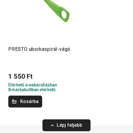
megfizethetők. A PRESTO eszközök közt
hámozókat
,
palacknyitókat
,
merőkanalakat
,
szűrőket
,
késeket
és sok
más konyhai felszerelést találsz. A PRESTO konyhai
eszközök megkönnyítik a munkát a tapasztalt és a kezdő
szakácsoknak is.
PRESTO uborkaspirál-vágó
Konyhai eszközök
1 550 Ft
Főzés
Elérhető a webáruházban
8 márkaboltban elérhető
Italok
Kosárba
Háztartás
Lépj feljebb