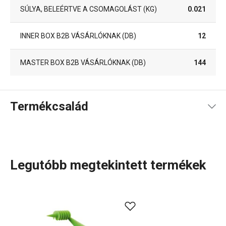
SÚLYA, BELEÉRTVE A CSOMAGOLÁST (KG)
0.021
INNER BOX B2B VÁSÁRLÓKNAK (DB)
12
MASTER BOX B2B VÁSÁRLÓKNAK (DB)
144
Termékcsalád
Legutóbb megtekintett termékek
A rendkívül sok tagot számláló PRESTO termékcsaládba
olyan alapvető, praktikus
konyhai eszközök
tartoznak,
amelyeket minőségi anyagokból készítünk és mégis