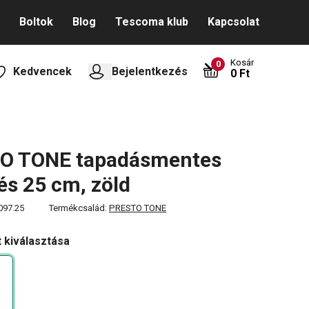
Boltok
Blog
Tescoma klub
Kapcsolat
Kosár
0
Kedvencek
Bejelentkezés
0 Ft
O TONE tapadásmentes
és 25 cm, zöld
097.25
Termékcsalád:
PRESTO TONE
t kiválasztása