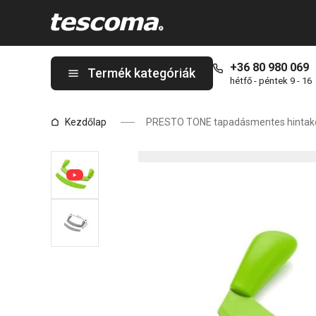
A PRESTO TONE tapadásmentes hintakés 25 cm, zöld oldalon ta
+36 80 980 069
Termék kategóriák
hétfő - péntek 9 - 16
Kezdőlap
PRESTO TONE tapadásmentes hintaké