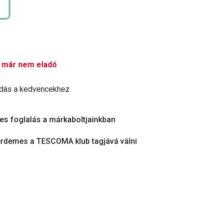
 már nem eladó
dás a kedvencekhez
es foglalás a márkaboltjainkban
érdemes a TESCOMA klub tagjává válni