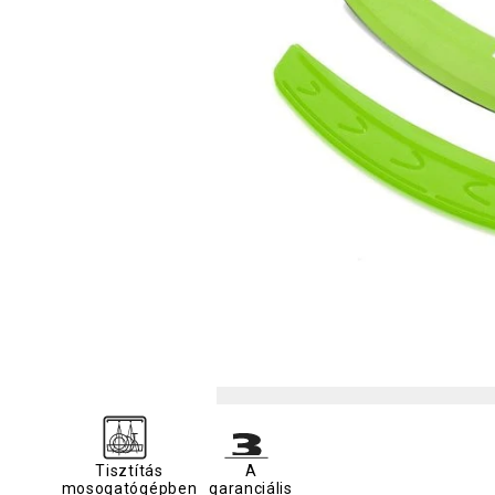
Tisztítás
A
mosogatógépben
garanciális