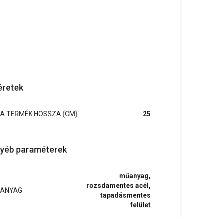
retek
A TERMÉK HOSSZA (CM)
25
yéb paraméterek
műanyag,
rozsdamentes acél,
ANYAG
tapadásmentes
felület