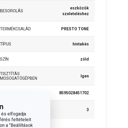
eszközök
BESOROLÁS
szeleteléshez
TERMÉKCSALÁD
PRESTO TONE
TÍPUS
hintakés
SZÍN
zöld
TISZTÍTÁS
Igen
MOSOGATÓGÉPBEN
EAN
8595028451702
n
A GARANCIÁLIS
3
IDŐSZAK (ÉVEKBEN)
 és elfogadja
érés feltételeit
on a "Beállítások