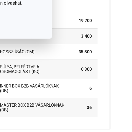
n olvashat.
somag
SZÉLESSÉG (CM)
19.700
MAGASSÁG (CM)
3.400
HOSSZÚSÁG (CM)
35.500
SÚLYA, BELEÉRTVE A
0.300
CSOMAGOLÁST (KG)
INNER BOX B2B VÁSÁRLÓKNAK
6
(DB)
MASTER BOX B2B VÁSÁRLÓKNAK
36
(DB)