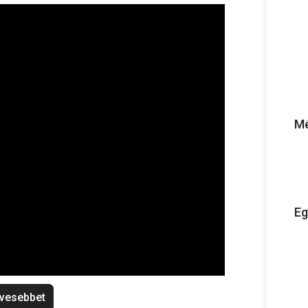
Mé
Eg
vesebbet