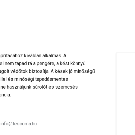
rításához kiválóan alkalmas. A
l nem tapad rá a pengére, a kést könnyű
agolt védőtok biztosítja. A kések jó minőségű
éllel és minőségi tapadásmentes
ne használjunk súrolót és szemcsés
ancia.
;
info@tescoma.hu