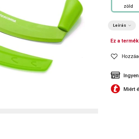
zöld
Leírás
Ez a termék
Hozzáa
Ingyen
Miért 