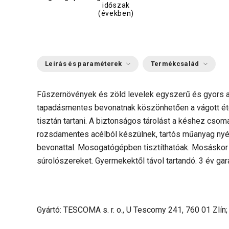
időszak
(években)
Leírás és paraméterek
Termékcsalád
Fűszernövények és zöld levelek egyszerű és gyors ap
tapadásmentes bevonatnak köszönhetően a vágott éte
tisztán tartani. A biztonságos tárolást a késhez csom
rozsdamentes acélból készülnek, tartós műanyag ny
bevonattal.
Mosogatógépben tisztíthatóak. Mosáskor 
súrolószereket. Gy
ermekektől távol tartandó. 3 év gar
Gyártó: TESCOMA s. r. o., U Tescomy 241, 760 01 Zlín