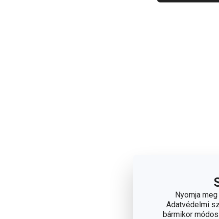
Nyomja meg a
Adatvédelmi sza
bármikor módosít