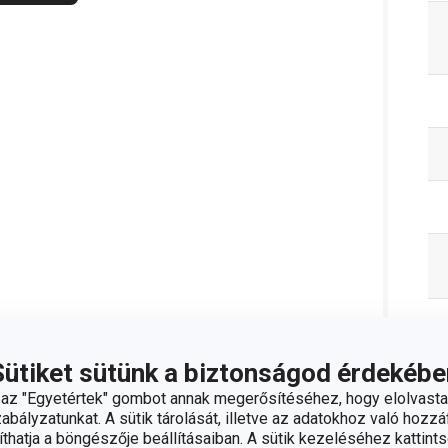
Sütiket sütünk a biztonságod érdekébe
z "Egyetértek" gombot annak megerősítéséhez, hogy elolvasta
bályzatunkat. A sütik tárolását, illetve az adatokhoz való hozzáf
hatja a böngészője beállításaiban. A sütik kezeléséhez kattints