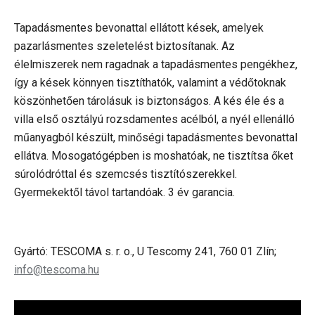
Tapadásmentes bevonattal ellátott kések, amelyek
pazarlásmentes szeletelést biztosítanak. Az
élelmiszerek nem ragadnak a tapadásmentes pengékhez,
így a kések könnyen tisztíthatók, valamint a védőtoknak
köszönhetően tárolásuk is biztonságos. A kés éle és a
villa első osztályú rozsdamentes acélból, a nyél ellenálló
műanyagból készült, minőségi tapadásmentes bevonattal
ellátva. Mosogatógépben is moshatóak, ne tisztítsa őket
súrolódróttal és szemcsés tisztítószerekkel.
Gyermekektől távol tartandóak. 3 év garancia.
Gyártó: TESCOMA s. r. o., U Tescomy 241, 760 01 Zlín;
info@tescoma.hu