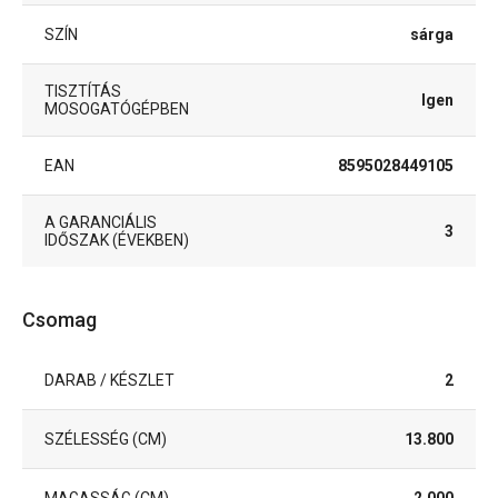
SZÍN
sárga
TISZTÍTÁS
Igen
MOSOGATÓGÉPBEN
EAN
8595028449105
A GARANCIÁLIS
3
IDŐSZAK (ÉVEKBEN)
Csomag
DARAB / KÉSZLET
2
SZÉLESSÉG (CM)
13.800
MAGASSÁG (CM)
2.000