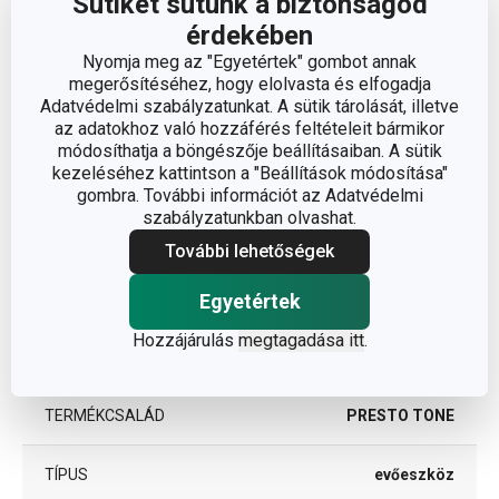
Sütiket sütünk a biztonságod
érdekében
Nyomja meg az "Egyetértek" gombot annak
megerősítéséhez, hogy elolvasta és elfogadja
Adatvédelmi szabályzatunkat. A sütik tárolását, illetve
az adatokhoz való hozzáférés feltételeit bármikor
módosíthatja a böngészője beállításaiban. A sütik
kezeléséhez kattintson a "Beállítások módosítása"
gombra. További információt az Adatvédelmi
Egyéb paraméterek
szabályzatunkban olvashat.
További lehetőségek
műanyag, rozsdamentes
ANYAG
acél, tapadásmentes felület
Egyetértek
Hozzájárulás
megtagadása itt
.
BESOROLÁS
evőeszközök
TERMÉKCSALÁD
PRESTO TONE
TÍPUS
evőeszköz