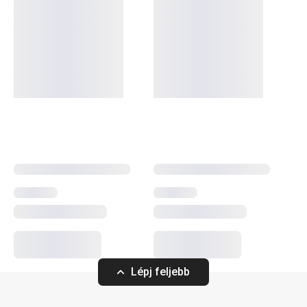
Szeletelés
PRESTO TONE tapadásmentes kés
Lépj feljebb
cukordinnyéhez, 22 cm