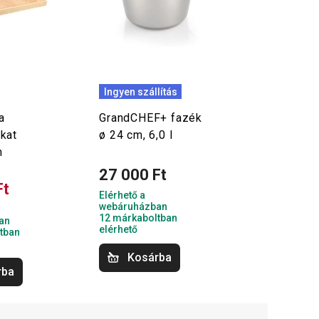
Ingyen szállítás
a
GrandCHEF+ fazék
kat
ø 24 cm, 6,0 l
m
27 000 Ft
Ft
Elérhető a
webáruházban
12 márkaboltban
an
elérhető
tban
Kosárba
rba