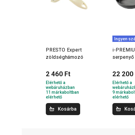
Ingyen szá
PRESTO Expert
i-PREMI
zöldséghámozó
serpenyő
2 460 Ft
22 200 
Elérhető a
Elérhető a
webáruházban
webáruház
11 márkaboltban
9 márkabol
elérhető
elérhető
Kosárba
Kos