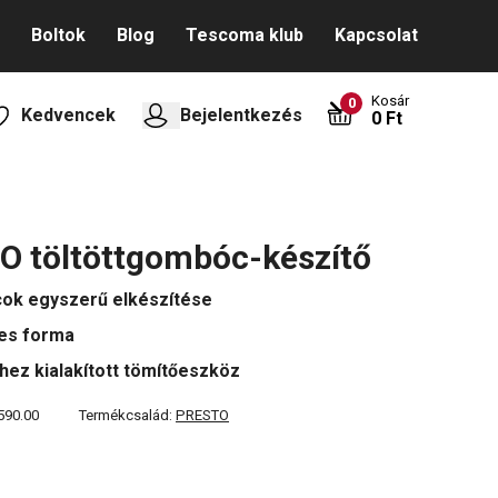
Boltok
Blog
Tescoma klub
Kapcsolat
Kosár
0
Kedvencek
Bejelentkezés
0 Ft
 töltöttgombóc-készítő
ok egyszerű elkészítése
es forma
khez kialakított tömítőeszköz
590.00
Termékcsalád:
PRESTO