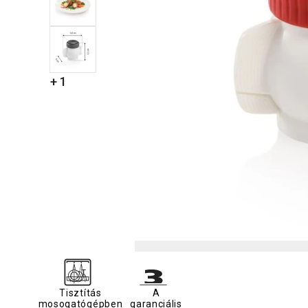
+ 1
Tisztítás
A
mosogatógépben
garanciális