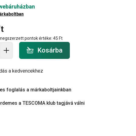
 webáruházban
árkaboltban
t
 megszerzett pontok értéke:
45 Ft
a - mennyiség
Kosárba
dás a kedvencekhez
es foglalás a márkaboltjainkban
érdemes a TESCOMA klub tagjává válni