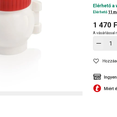
Elérhető a
Elérhető
11 m
1 470 F
A vásárlással
Kosárb
Hozzáa
Ingyen
Miért 