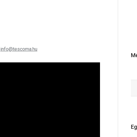
;
info@tescoma.hu
Mé
Eg