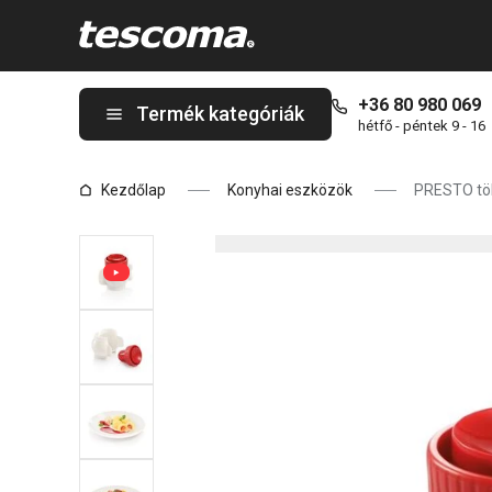
A PRESTO töltöttgombóc-készítő oldalon tartózkodik
+36 80 980 069
Termék kategóriák
hétfő - péntek 9 - 16
Kezdőlap
Konyhai eszközök
PRESTO tö