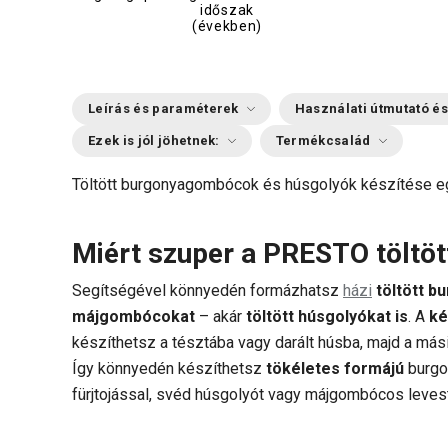
időszak
(években)
Leírás és paraméterek
Használati útmutató és
Ezek is jól jöhetnek:
Termékcsalád
Töltött burgonyagombócok és húsgolyók készítése 
Miért szuper a PRESTO töltö
Segítségével könnyedén formázhatsz
házi
töltött 
májgombócokat
– akár
töltött húsgolyókat is
. A
ké
készíthetsz a tésztába vagy darált húsba, majd a mási
Így könnyedén készíthetsz
tökéletes formájú
burgon
fürjtojással, svéd húsgolyót vagy májgombócos leves