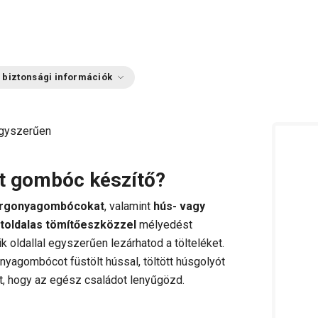
 biztonsági információk
egyszerűen
tt gombóc készítő?
burgonyagombócokat
, valamint
hús- vagy
toldalas tömítőeszközzel
mélyedést
k oldallal egyszerűen lezárhatod a tölteléket.
yagombócot füstölt hússal, töltött húsgolyót
t, hogy az egész családot lenyűgözd.