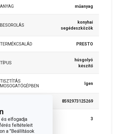
ANYAG
műanyag
konyhai
BESOROLÁS
segédeszközök
TERMÉKCSALÁD
PRESTO
húsgolyó
TÍPUS
készítő
TISZTÍTÁS
Igen
MOSOGATÓGÉPBEN
EAN
8592973125269
n
A GARANCIÁLIS
 és elfogadja
3
IDŐSZAK (ÉVEKBEN)
érés feltételeit
on a "Beállítások