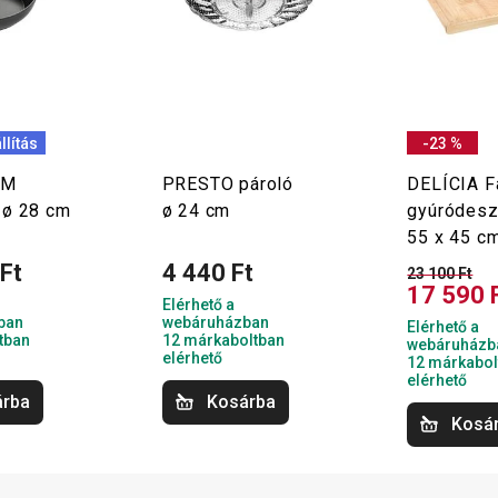
llítás
-23 %
UM
PRESTO pároló
DELÍCIA F
 ø 28 cm
ø 24 cm
gyúródesz
55 x 45 c
Ft
4 440 Ft
23 100 Ft
17 590 
Elérhető a
ban
webáruházban
Elérhető a
tban
12 márkaboltban
webáruházb
elérhető
12 márkabol
elérhető
árba
Kosárba
Kosá