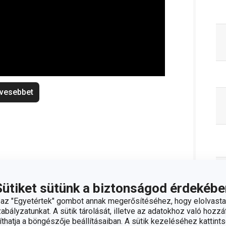
vesebbet
Sütiket sütünk a biztonságod érdekébe
z "Egyetértek" gombot annak megerősítéséhez, hogy elolvasta
bályzatunkat. A sütik tárolását, illetve az adatokhoz való hozzáf
hatja a böngészője beállításaiban. A sütik kezeléséhez kattints