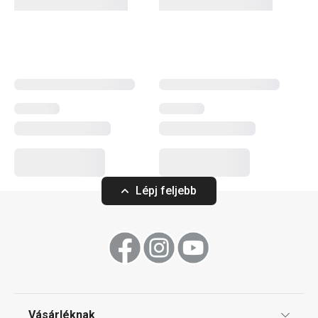
más konyhai felszerelést találsz. A PRESTO konyhai
eszközök megkönnyítik a munkát a tapasztalt és a kezdő
szakácsoknak is.
Konyhai eszközök
Főzés
Lépj feljebb
Italok
Háztartás
Szeletelés
Vásárléknak