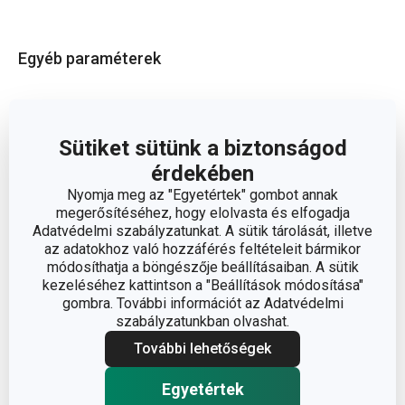
Egyéb paraméterek
műanyag,
ANYAG
rozsdamentes acél
Sütiket sütünk a biztonságod
érdekében
BESOROLÁS
kések
Nyomja meg az "Egyetértek" gombot annak
megerősítéséhez, hogy elolvasta és elfogadja
TERMÉKCSALÁD
PRESTO
Adatvédelmi szabályzatunkat. A sütik tárolását, illetve
az adatokhoz való hozzáférés feltételeit bármikor
módosíthatja a böngészője beállításaiban. A sütik
TÍPUS
pizzakés
kezeléséhez kattintson a "Beállítások módosítása"
gombra. További információt az Adatvédelmi
SZÍN
fehér
szabályzatunkban olvashat.
További lehetőségek
TISZTÍTÁS
Igen
MOSOGATÓGÉPBEN
Egyetértek