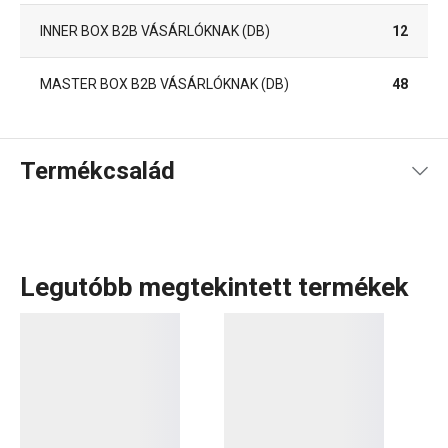
INNER BOX B2B VÁSÁRLÓKNAK (DB)
12
MASTER BOX B2B VÁSÁRLÓKNAK (DB)
48
Termékcsalád
Legutóbb megtekintett termékek
A rendkívül sok tagot számláló PRESTO termékcsaládba
olyan alapvető, praktikus
konyhai eszközök
tartoznak,
amelyeket minőségi anyagokból készítünk és mégis
megfizethetők. A PRESTO eszközök közt
hámozókat
,
palacknyitókat
,
merőkanalakat
,
szűrőket
,
késeket
és sok