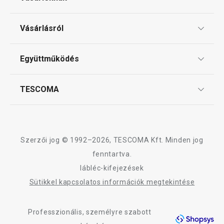
Tálalás
Ajándékutalványok
Vásárlásról
Tescoma klub
Sütés
ÁSZF
Együttműködés
Gyakori kérdések
Szállítási díjak és fizetési módok
Mosogatás és takarítás
Affiliate program
TESCOMA
Reklamáció és termékvisszaküldés
Karrier
TESCOMA garancia és szerviz
Rólunk
Design
Szerzői jog © 1992–2026, TESCOMA Kft. Minden jog
Minőség
fenntartva.
lábléc-kifejezések
Blog
Sütikkel kapcsolatos információk megtekintése
Kapcsolat
Professzionális, személyre szabott
Adatkezelési Tájékoztató
Újdonság
Ingyen 