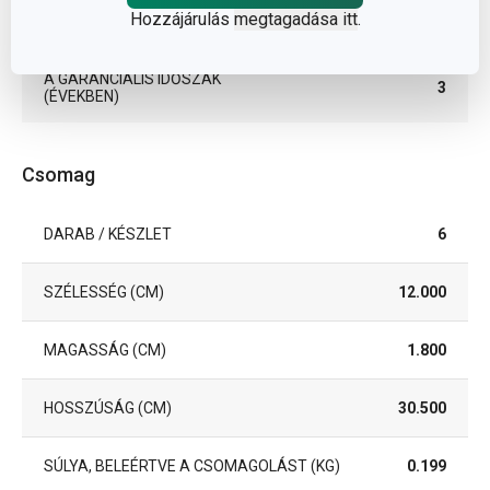
Hozzájárulás
megtagadása itt
.
EAN
8595028402469
A GARANCIÁLIS IDŐSZAK
3
(ÉVEKBEN)
Csomag
DARAB / KÉSZLET
6
SZÉLESSÉG (CM)
12.000
MAGASSÁG (CM)
1.800
HOSSZÚSÁG (CM)
30.500
SÚLYA, BELEÉRTVE A CSOMAGOLÁST (KG)
0.199