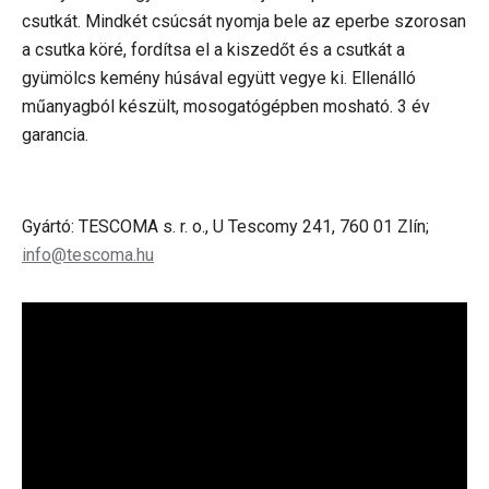
csutkát. Mindkét csúcsát nyomja bele az eperbe szorosan
a csutka köré, fordítsa el a kiszedőt és a csutkát a
gyümölcs kemény húsával együtt vegye ki. Ellenálló
műanyagból készült, mosogatógépben mosható. 3 év
garancia.
Gyártó: TESCOMA s. r. o., U Tescomy 241, 760 01 Zlín;
info@tescoma.hu