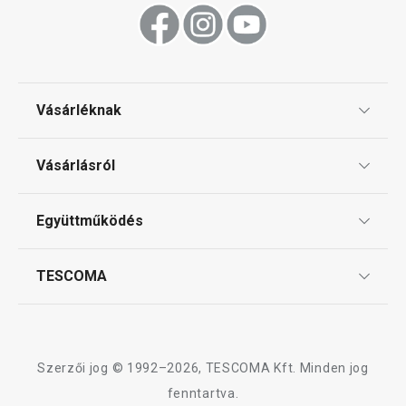
Tálalás
Sütés
Vásárléknak
Ajándékutalványok
Mosogatás és takarítás
Vásárlásról
Tescoma klub
ÁSZF
Együttműködés
Gyakori kérdések
Szállítási díjak és fizetési módok
Affiliate program
TESCOMA
Reklamáció és termékvisszaküldés
Karrier
TESCOMA garancia és szerviz
Rólunk
Design
Szerzői jog © 1992–2026, TESCOMA Kft. Minden jog
Minőség
fenntartva.