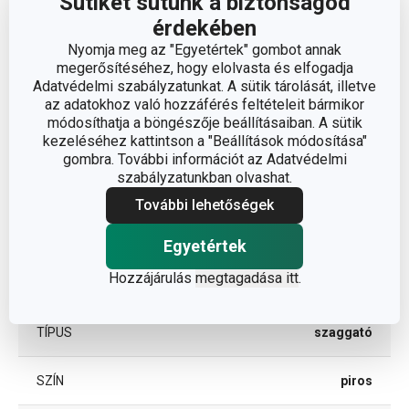
Sütiket sütünk a biztonságod
Méretek
érdekében
Nyomja meg az "Egyetértek" gombot annak
A TERMÉK HOSSZA (CM)
10
megerősítéséhez, hogy elolvasta és elfogadja
Adatvédelmi szabályzatunkat. A sütik tárolását, illetve
az adatokhoz való hozzáférés feltételeit bármikor
Egyéb paraméterek
módosíthatja a böngészője beállításaiban. A sütik
kezeléséhez kattintson a "Beállítások módosítása"
gombra. További információt az Adatvédelmi
ANYAG
műanyag
szabályzatunkban olvashat.
További lehetőségek
gyümölcs- és zöldség
BESOROLÁS
feldolgozás
Egyetértek
Hozzájárulás
megtagadása itt
.
TERMÉKCSALÁD
PRESTO
TÍPUS
szaggató
SZÍN
piros