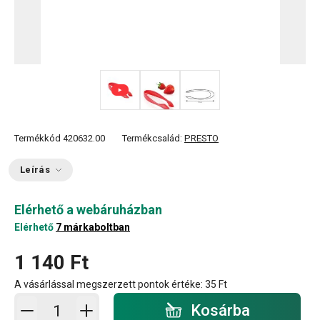
Termékkód
420632.00
Termékcsalád:
PRESTO
Leírás
Elérhető a webáruházban
Elérhető
7 márkaboltban
1 140 Ft
A vásárlással megszerzett pontok értéke:
35 Ft
Kosárba - mennyiség
Kosárba