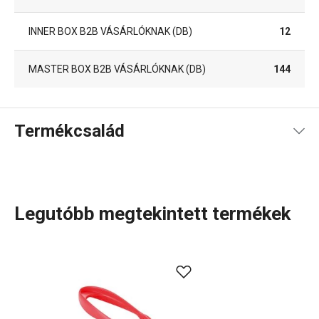
INNER BOX B2B VÁSÁRLÓKNAK (DB)
12
MASTER BOX B2B VÁSÁRLÓKNAK (DB)
144
Termékcsalád
Legutóbb megtekintett termékek
A rendkívül sok tagot számláló PRESTO termékcsaládba
olyan alapvető, praktikus
konyhai eszközök
tartoznak,
amelyeket minőségi anyagokból készítünk és mégis
megfizethetők. A PRESTO eszközök közt
hámozókat
,