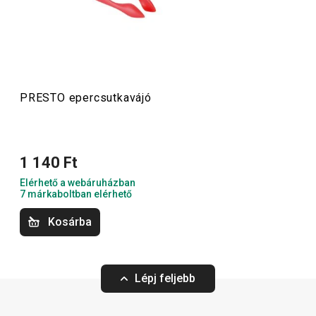
palacknyitókat
,
merőkanalakat
,
szűrőket
,
késeket
és sok
más konyhai felszerelést találsz. A PRESTO konyhai
eszközök megkönnyítik a munkát a tapasztalt és a kezdő
szakácsoknak is.
PRESTO epercsutkavájó
Konyhai eszközök
1 140 Ft
Főzés
Elérhető a webáruházban
7 márkaboltban elérhető
Italok
Kosárba
Háztartás
Lépj feljebb
Szeletelés