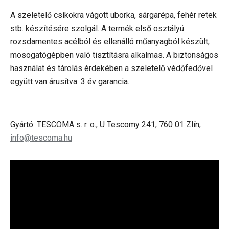
A szeletelő csíkokra vágott uborka, sárgarépa, fehér retek
stb. készítésére szolgál. A termék első osztályú
rozsdamentes acélból és ellenálló műanyagból készült,
mosogatógépben való tisztításra alkalmas. A biztonságos
használat és tárolás érdekében a szeletelő védőfedővel
együtt van árusítva. 3 év garancia.
Gyártó: TESCOMA s. r. o., U Tescomy 241, 760 01 Zlín;
info@tescoma.hu