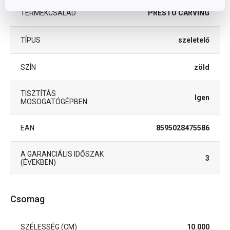
TERMÉKCSALÁD
PRESTO CARVING
TÍPUS
szeletelő
SZÍN
zöld
TISZTÍTÁS
Igen
MOSOGATÓGÉPBEN
EAN
8595028475586
A GARANCIÁLIS IDŐSZAK
3
(ÉVEKBEN)
Csomag
SZÉLESSÉG (CM)
10.000