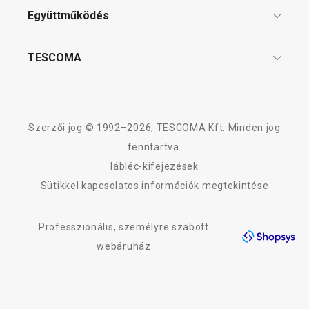
ÁSZF
Együttműködés
Gyakori kérdések
Szállítási díjak és fizetési módok
Affiliate program
TESCOMA
Reklamáció és termékvisszaküldés
Karrier
TESCOMA garancia és szerviz
Rólunk
Design
Szerzői jog © 1992–2026, TESCOMA Kft. Minden jog
Minőség
fenntartva.
lábléc-kifejezések
Blog
Sütikkel kapcsolatos információk megtekintése
Kapcsolat
Professzionális, személyre szabott
Adatkezelési Tájékoztató
webáruház
Akadálymentességi nyilatkozat