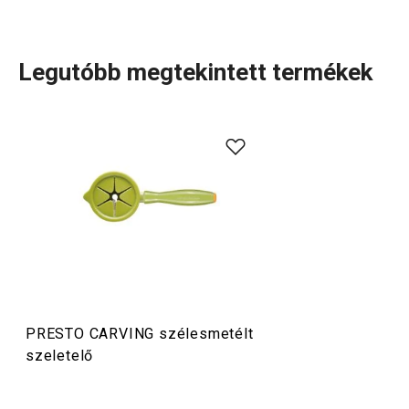
Legutóbb megtekintett termékek
A carving az egyik legkedveltebb módszer a gyümölcsök
és zöldségek
díszítő formákra
történő faragására, saját
fantázia vagy minták alapján. Több praktikus
kivájóeszközt
is kifejlesztettünk, amelyeket a CARVING PRESTO
termékcsaládban gyűjtöttünk össze. Ezekkel a díszítés
gyorsabb, egyszerűbb és pontosabb lesz.
Konyhai eszközök
PRESTO CARVING szélesmetélt
szeletelő