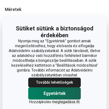
Méretek
A TERMÉK MAGASSÁGA (CM)
6
Sütiket sütünk a biztonságod
érdekében
A TERMÉK HOSSZA (CM)
29
Nyomja meg az "Egyetértek" gombot annak
megerősítéséhez, hogy elolvasta és elfogadja
ÁTMÉRŐ (CM)
7.5
Adatvédelmi szabályzatunkat. A sütik tárolását, illetve
az adatokhoz való hozzáférés feltételeit bármikor
módosíthatja a böngészője beállításaiban. A sütik
kezeléséhez kattintson a "Beállítások módosítása"
Egyéb paraméterek
gombra. További információt az Adatvédelmi
szabályzatunkban olvashat.
műanyag,
ANYAG
További lehetőségek
rozsdamentes acél
Egyetértek
gyümölcs- és zöldség
BESOROLÁS
Hozzájárulás
megtagadása itt
.
feldolgozás