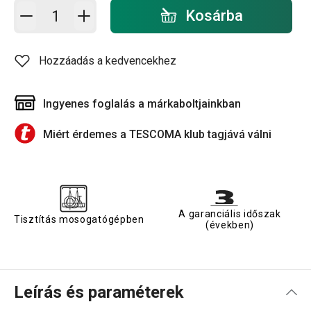
Kosárba - mennyiség
Kosárba
Hozzáadás a kedvencekhez
Ingyenes foglalás a márkaboltjainkban
Miért érdemes a TESCOMA klub tagjává válni
A garanciális időszak
Tisztítás mosogatógépben
(években)
Leírás és paraméterek