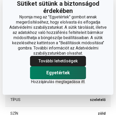
A TERMÉK HOSSZA (CM)
18
Sütiket sütünk a biztonságod
érdekében
ÁTMÉRŐ (CM)
11
Nyomja meg az "Egyetértek" gombot annak
megerősítéséhez, hogy elolvasta és elfogadja
Adatvédelmi szabályzatunkat. A sütik tárolását, illetve
az adatokhoz való hozzáférés feltételeit bármikor
Egyéb paraméterek
módosíthatja a böngészője beállításaiban. A sütik
kezeléséhez kattintson a "Beállítások módosítása"
gombra. További információt az Adatvédelmi
műanyag,
ANYAG
szabályzatunkban olvashat.
rozsdamentes acél
További lehetőségek
gyümölcs- és zöldség
BESOROLÁS
Egyetértek
feldolgozás
Hozzájárulás
megtagadása itt
.
TERMÉKCSALÁD
PRESTO
TÍPUS
szeletelő
SZÍN
zöld