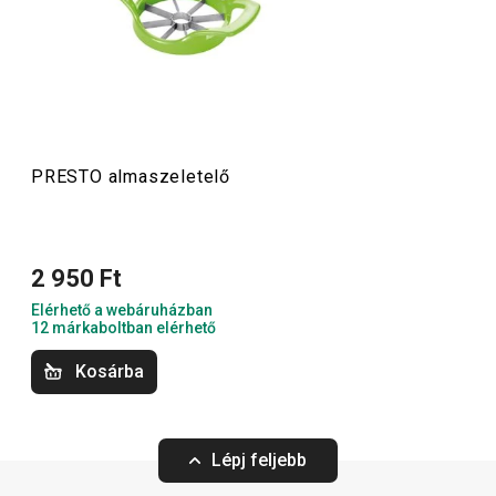
megfizethetők. A PRESTO eszközök közt
hámozókat
,
palacknyitókat
,
merőkanalakat
,
szűrőket
,
késeket
és sok
más konyhai felszerelést találsz. A PRESTO konyhai
eszközök megkönnyítik a munkát a tapasztalt és a kezdő
szakácsoknak is.
PRESTO almaszeletelő
Konyhai eszközök
2 950 Ft
Italok
Elérhető a webáruházban
12 márkaboltban elérhető
Főzés
Kosárba
Háztartás
Lépj feljebb