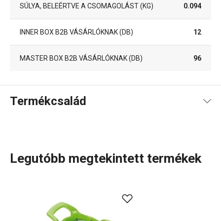
SÚLYA, BELEÉRTVE A CSOMAGOLÁST (KG)
0.094
INNER BOX B2B VÁSÁRLÓKNAK (DB)
12
MASTER BOX B2B VÁSÁRLÓKNAK (DB)
96
Termékcsalád
Legutóbb megtekintett termékek
A rendkívül sok tagot számláló PRESTO termékcsaládba
olyan alapvető, praktikus
konyhai eszközök
tartoznak,
amelyeket minőségi anyagokból készítünk és mégis