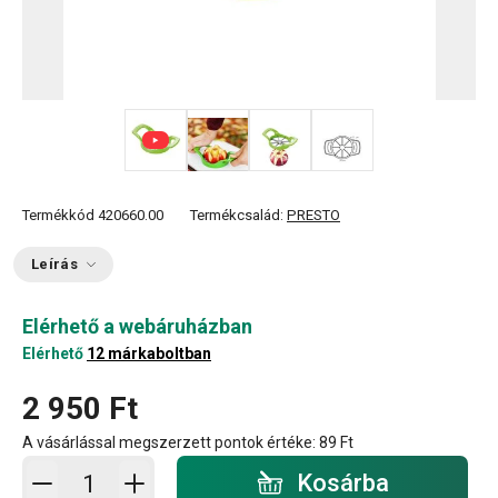
+ 1
Termékkód
420660.00
Termékcsalád:
PRESTO
Leírás
Elérhető a webáruházban
Elérhető
12 márkaboltban
2 950 Ft
A vásárlással megszerzett pontok értéke:
89 Ft
Kosárba - mennyiség
Kosárba